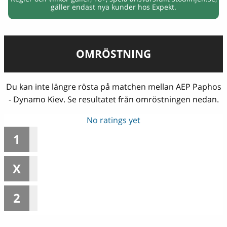
gäller endast nya kunder hos Expekt.
OMRÖSTNING
Du kan inte längre rösta på matchen mellan AEP Paphos
- Dynamo Kiev. Se resultatet från omröstningen nedan.
No ratings yet
1
X
2