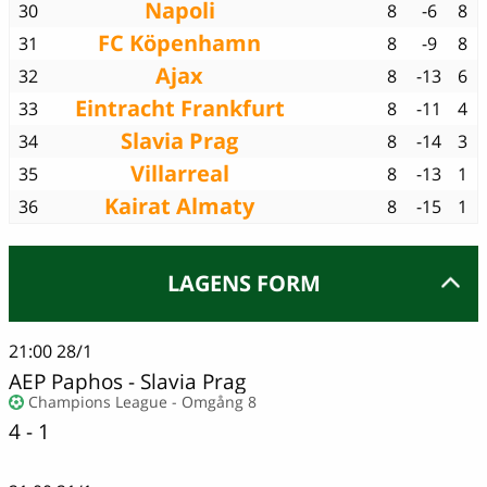
Napoli
30
8
-6
8
FC Köpenhamn
31
8
-9
8
Ajax
32
8
-13
6
Eintracht Frankfurt
33
8
-11
4
Slavia Prag
34
8
-14
3
Villarreal
35
8
-13
1
Kairat Almaty
36
8
-15
1
LAGENS FORM
21:00
28/1
AEP Paphos
-
Slavia Prag
Champions League - Omgång 8
4 - 1