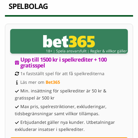
SPELBOLAG
18+
Spela ansvarsfullt
Regler & villkor gäller
|
|
Upp till 1500 kr i spelkrediter + 100 
gratisspel
1x fastställt spel för att få spelkrediterna
Läs mer om 
Bet365
Min. insättning för spelkrediter är 50 kr &
gratisspel är 500 kr
Max pris, spelrestriktioner, exkluderingar,
tidsbegränsningar samt villkor tillämpas.
Erbjudandet gäller nya kunder. Utbetalningar
exkluderar insatser i spelkrediter.