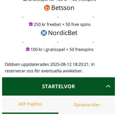
Betsson
-
-
-
250 kr freebet + 50 free spins
NordicBet
-
-
-
100 kr i gratisspel + 50 freespins
Oddsen uppdaterades 2025-08-12 18:20:21. Vi
reserverar oss för eventuella avvikelser.
STARTELVOR
AEP Paphos
Dynamo Kiev