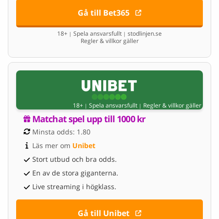
Gå till Bet365
18+
Spela ansvarsfullt
stodlinjen.se
|
|
Regler & villkor gäller
18+
Spela ansvarsfullt
Regler & villkor gäller
|
|
Matchat spel upp till 1000 kr
Minsta odds: 1.80
Läs mer om 
Unibet
Stort utbud och bra odds.
En av de stora giganterna.
Live streaming i högklass.
Gå till Unibet