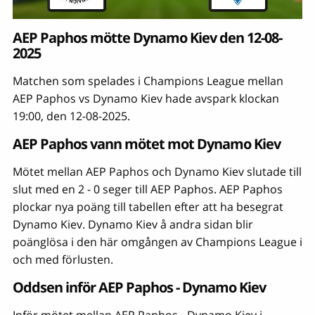
AEP Paphos mötte Dynamo Kiev den 12-08-
2025
Matchen som spelades i Champions League mellan
AEP Paphos vs Dynamo Kiev hade avspark klockan
19:00, den 12-08-2025.
AEP Paphos vann mötet mot Dynamo Kiev
Mötet mellan AEP Paphos och Dynamo Kiev slutade till
slut med en 2 - 0 seger till AEP Paphos. AEP Paphos
plockar nya poäng till tabellen efter att ha besegrat
Dynamo Kiev. Dynamo Kiev å andra sidan blir
poänglösa i den här omgången av Champions League i
och med förlusten.
Oddsen inför AEP Paphos - Dynamo Kiev