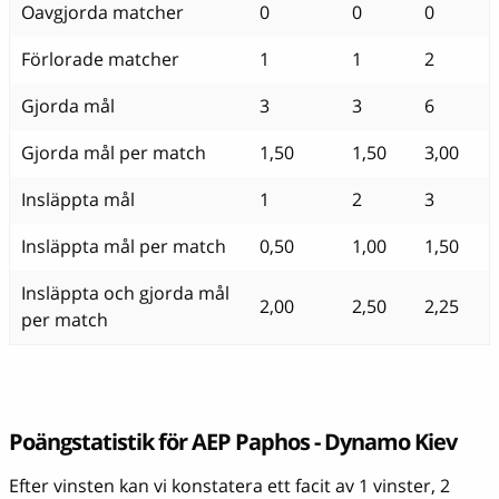
Oavgjorda matcher
0
0
0
Förlorade matcher
1
1
2
Gjorda mål
3
3
6
Gjorda mål per match
1,50
1,50
3,00
Insläppta mål
1
2
3
Insläppta mål per match
0,50
1,00
1,50
Insläppta och gjorda mål
2,00
2,50
2,25
per match
Poängstatistik för AEP Paphos - Dynamo Kiev
Efter vinsten kan vi konstatera ett facit av 1 vinster, 2