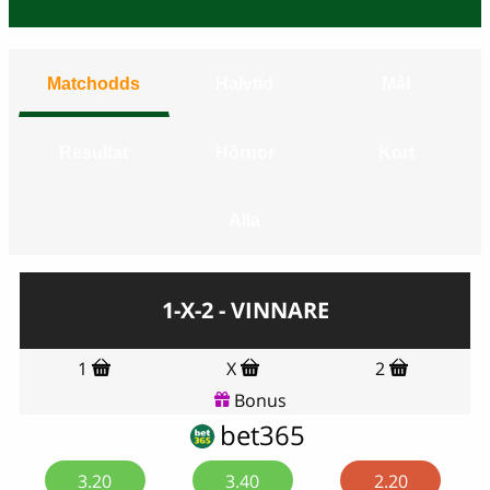
Matchodds
Halvtid
Mål
Resultat
Hörnor
Kort
Alla
1-X-2 - VINNARE
1
X
2
Bonus
bet365
3.20
3.40
2.20