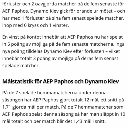
förluster och 2 oavgjorda matcher på de fem senaste för
AEP Paphos. Dynamo Kiev gick förlorande ur mötet – och
har med 1 förluster på sina fem senast spelade matcher,
ihop med 0 kryss och 1 vinster.
En vinst på kontot innebär att AEP Paphos nu har spelat
in 5 poäng av möjliga på de fem senaste matcherna. Inga
nya poäng tilldelas Dynamo Kiev efter förlusten – vilket
innebär totalt 3 poäng av möjliga på deras fem senast
spelade matcher.
Målstatistik för AEP Paphos och Dynamo Kiev
På de 7 spelade hemmamatcherna under denna
säsongen har AEP Paphos gjort totalt 12 mål, ett snitt på
1,71 gjorda mål per match. På de 7 hemmamatcher som
AEP Paphos spelat denna säsong så har man släppt in 10
mål totalt och per match blir det 1,43 mål i snitt.