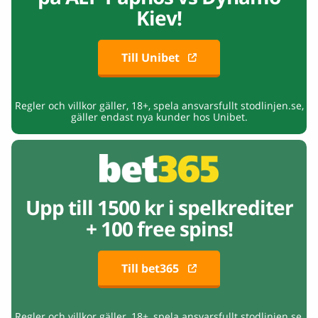
Kiev!
Till Unibet
Regler och villkor gäller, 18+, spela ansvarsfullt stodlinjen.se,
gäller endast nya kunder hos Unibet.
Upp till 1500 kr i spelkrediter
+ 100 free spins!
Till bet365
Regler och villkor gäller, 18+, spela ansvarsfullt stodlinjen.se,