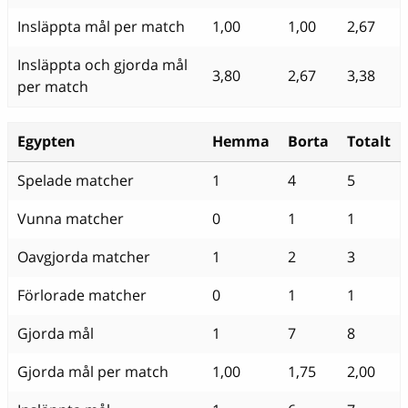
Insläppta mål per match
1,00
1,00
2,67
Insläppta och gjorda mål
3,80
2,67
3,38
per match
Egypten
Hemma
Borta
Totalt
Spelade matcher
1
4
5
Vunna matcher
0
1
1
Oavgjorda matcher
1
2
3
Förlorade matcher
0
1
1
Gjorda mål
1
7
8
Gjorda mål per match
1,00
1,75
2,00