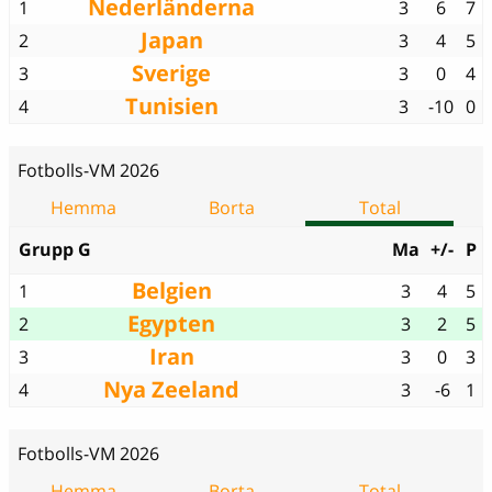
Nederländerna
1
3
6
7
Japan
2
3
4
5
Sverige
3
3
0
4
Tunisien
4
3
-10
0
Fotbolls-VM 2026
Hemma
Borta
Total
Grupp G
Ma
+/-
P
Belgien
1
3
4
5
Egypten
2
3
2
5
Iran
3
3
0
3
Nya Zeeland
4
3
-6
1
Fotbolls-VM 2026
Hemma
Borta
Total