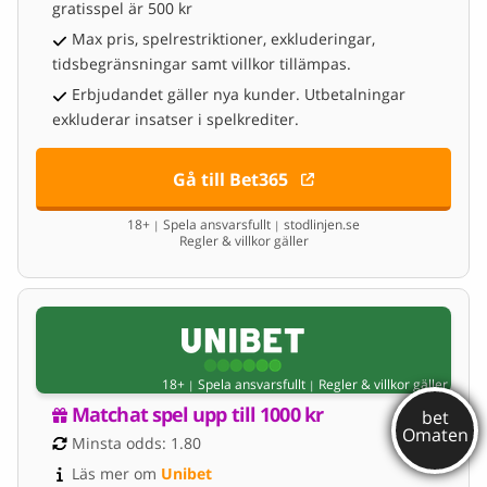
gratisspel är 500 kr
Max pris, spelrestriktioner, exkluderingar,
tidsbegränsningar samt villkor tillämpas.
Erbjudandet gäller nya kunder. Utbetalningar
exkluderar insatser i spelkrediter.
Gå till Bet365
18+
Spela ansvarsfullt
stodlinjen.se
|
|
Regler & villkor gäller
18+
Spela ansvarsfullt
Regler & villkor gäller
|
|
Matchat spel upp till 1000 kr
Minsta odds: 1.80
Läs mer om 
Unibet