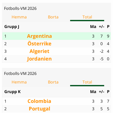
Fotbolls-VM 2026
Hemma
Borta
Total
Grupp J
Ma
+/-
P
Argentina
1
3
7
9
Österrike
2
3
0
4
Algeriet
3
3
-2
4
Jordanien
4
3
-5
0
Fotbolls-VM 2026
Hemma
Borta
Total
Grupp K
Ma
+/-
P
Colombia
1
3
3
7
Portugal
2
3
5
5