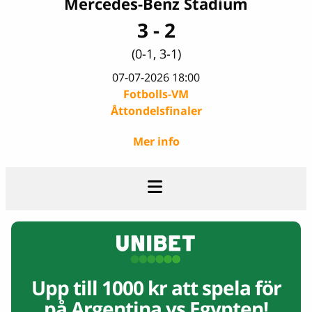
Mercedes-Benz Stadium
3 - 2
(0-1, 3-1)
07-07-2026 18:00
Fotbolls-VM
Åttondelsfinaler
Mer info
Upp till 1000 kr att spela för
på
Argentina vs Egypten!