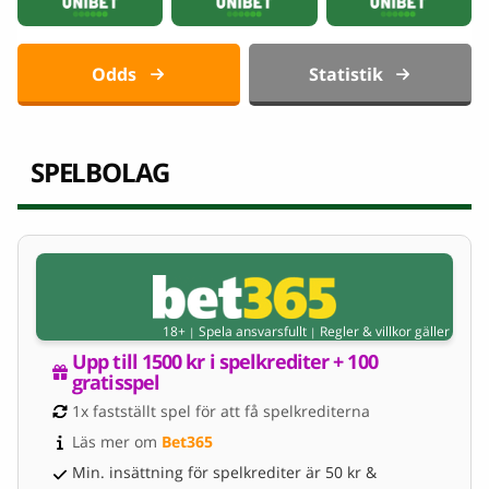
Odds
Statistik
SPELBOLAG
18+
Spela ansvarsfullt
Regler & villkor gäller
|
|
Upp till 1500 kr i spelkrediter + 100 
gratisspel
1x fastställt spel för att få spelkrediterna
Läs mer om 
Bet365
Min. insättning för spelkrediter är 50 kr &