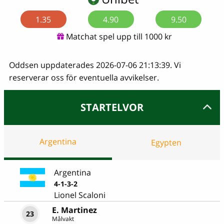
1.35
4.90
9.50
Matchat spel upp till 1000 kr
Oddsen uppdaterades 2026-07-06 21:13:39. Vi
reserverar oss för eventuella avvikelser.
STARTELVOR
Argentina
Egypten
Argentina
4-1-3-2
Lionel Scaloni
E. Martinez
23
Målvakt