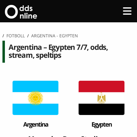
/
FOTBOLL
/
ARGENTINA - EGYPTEN
Argentina – Egypten 7/7, odds,
stream, speltips
Argentina
Egypten