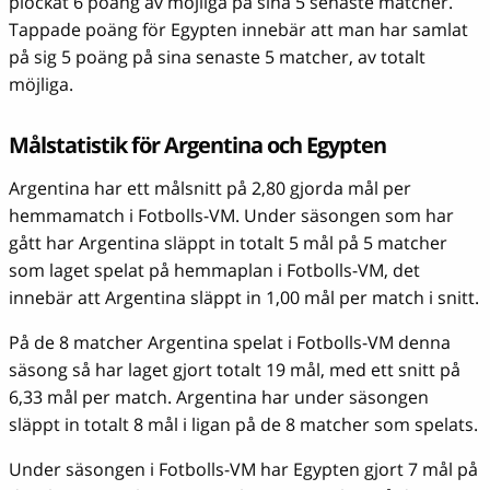
plockat 6 poäng av möjliga på sina 5 senaste matcher.
Tappade poäng för Egypten innebär att man har samlat
på sig 5 poäng på sina senaste 5 matcher, av totalt
möjliga.
Målstatistik för Argentina och Egypten
Argentina har ett målsnitt på 2,80 gjorda mål per
hemmamatch i Fotbolls-VM. Under säsongen som har
gått har Argentina släppt in totalt 5 mål på 5 matcher
som laget spelat på hemmaplan i Fotbolls-VM, det
innebär att Argentina släppt in 1,00 mål per match i snitt.
På de 8 matcher Argentina spelat i Fotbolls-VM denna
säsong så har laget gjort totalt 19 mål, med ett snitt på
6,33 mål per match. Argentina har under säsongen
släppt in totalt 8 mål i ligan på de 8 matcher som spelats.
Under säsongen i Fotbolls-VM har Egypten gjort 7 mål på