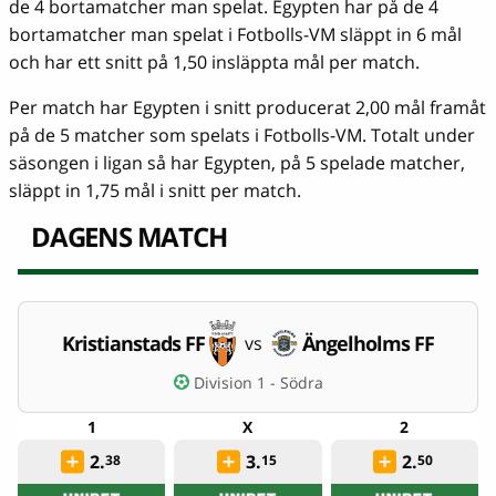
de 4 bortamatcher man spelat. Egypten har på de 4
bortamatcher man spelat i Fotbolls-VM släppt in 6 mål
och har ett snitt på 1,50 insläppta mål per match.
Per match har Egypten i snitt producerat 2,00 mål framåt
på de 5 matcher som spelats i Fotbolls-VM. Totalt under
säsongen i ligan så har Egypten, på 5 spelade matcher,
släppt in 1,75 mål i snitt per match.
DAGENS MATCH
Kristianstads FF
Ängelholms FF
vs
Division 1 - Södra
2.
3.
2.
38
15
50