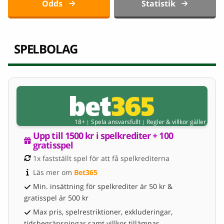
Odds
Statistik
SPELBOLAG
18+
Spela ansvarsfullt
Regler & villkor gäller
|
|
Upp till 1500 kr i spelkrediter + 100 
gratisspel
1x fastställt spel för att få spelkrediterna
Läs mer om 
Bet365
Min. insättning för spelkrediter är 50 kr &
gratisspel är 500 kr
Max pris, spelrestriktioner, exkluderingar,
tidsbegränsningar samt villkor tillämpas.