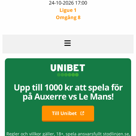
24-10-2026 17:00
Ligue 1
Omgång 8
Upp till 1000 kr att spela för
på
Auxerre vs Le Mans!
Till Unibet
Regler och villkor gäller, 18+, spela ansvarsfullt stodlinjen.se,