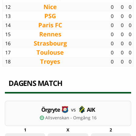
Nice
12
0
0
0
PSG
13
0
0
0
Paris FC
14
0
0
0
Rennes
15
0
0
0
Strasbourg
16
0
0
0
Toulouse
17
0
0
0
Troyes
18
0
0
0
DAGENS MATCH
Örgryte
AIK
vs
Allsvenskan - Omgång 16