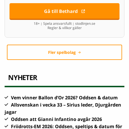
Gå till Bethard
18+
Spela ansvarsfullt
stodlinjen.se
|
|
Regler & villkor gäller
Fler spelbolag
NYHETER
Vem vinner Ballon d’Or 2026? Oddsen & datum
Allsvenskan i vecka 33 – Sirius leder, Djurgården
jagar
Oddsen att Gianni Infantino avgår 2026
Friidrotts-EM 2026: Oddsen, speltips & datum för