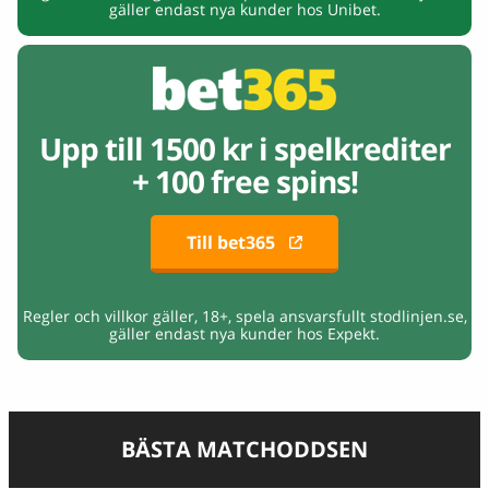
gäller endast nya kunder hos Unibet.
Upp till 1500 kr i spelkrediter
+ 100 free spins!
Till bet365
Regler och villkor gäller, 18+, spela ansvarsfullt stodlinjen.se,
gäller endast nya kunder hos Expekt.
BÄSTA MATCHODDSEN