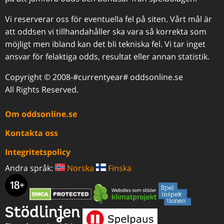
Vi reserverar oss för eventuella fel på siten. Vårt mål är
att oddsen vi tillhandahåller ska vara så korrekta som
möjligt men ibland kan det bli tekniska fel. Vi tar inget
ansvar för felaktiga odds, resultat eller annan statistik.
Copyright © 2008-#currentyear# oddsonline.se
All Rights Reserved.
Om oddsonline.se
Kontakta oss
Integritetspolicy
Andra språk:
Norska
Finska