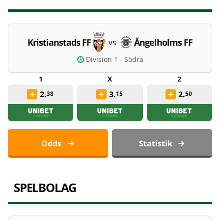
Kristianstads FF
Ängelholms FF
vs
Division 1 - Södra
2.
3.
2.
38
15
50
Odds
Statistik
SPELBOLAG