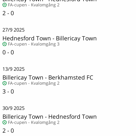
FA-cupen - Kvalomgång 2
2 - 0
27/9
2025
Hednesford Town
-
Billericay Town
FA-cupen - Kvalomgång 3
0 - 0
13/9
2025
Billericay Town
-
Berkhamsted FC
FA-cupen - Kvalomgång 2
3 - 0
30/9
2025
Billericay Town
-
Hednesford Town
FA-cupen - Kvalomgång 2
2 - 0