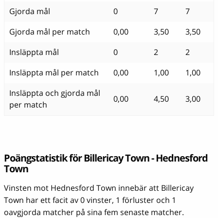
Gjorda mål
0
7
7
Gjorda mål per match
0,00
3,50
3,50
Insläppta mål
0
2
2
Insläppta mål per match
0,00
1,00
1,00
Insläppta och gjorda mål
0,00
4,50
3,00
per match
Poängstatistik för Billericay Town - Hednesford
Town
Vinsten mot Hednesford Town innebär att Billericay
Town har ett facit av 0 vinster, 1 förluster och 1
oavgjorda matcher på sina fem senaste matcher.