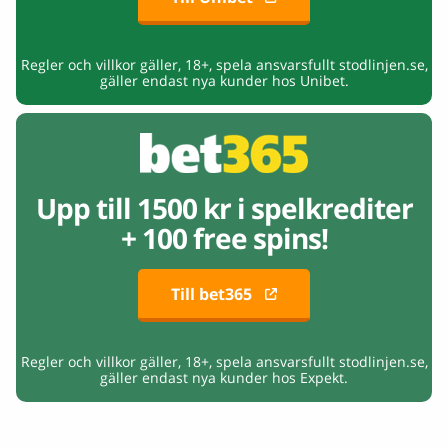
Regler och villkor gäller, 18+, spela ansvarsfullt stodlinjen.se,
gäller endast nya kunder hos Unibet.
Upp till 1500 kr i spelkrediter
+ 100 free spins!
Till bet365
Regler och villkor gäller, 18+, spela ansvarsfullt stodlinjen.se,
gäller endast nya kunder hos Expekt.