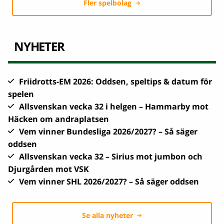
Fler spelbolag
NYHETER
Friidrotts-EM 2026: Oddsen, speltips & datum för
spelen
Allsvenskan vecka 32 i helgen – Hammarby mot
Häcken om andraplatsen
Vem vinner Bundesliga 2026/2027? – Så säger
oddsen
Allsvenskan vecka 32 – Sirius mot jumbon och
Djurgården mot VSK
Vem vinner SHL 2026/2027? – Så säger oddsen
Se alla nyheter