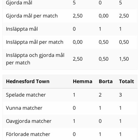
Gjorda mål
5
0
5
Gjorda mål per match
2,50
0,00
2,50
Insläppta mål
0
1
1
Insläppta mål per match
0,00
0,50
0,50
Insläppta och gjorda mål
2,50
0,50
1,50
per match
Hednesford Town
Hemma
Borta
Totalt
Spelade matcher
1
2
3
Vunna matcher
0
1
1
Oavgjorda matcher
1
0
1
Förlorade matcher
0
1
1