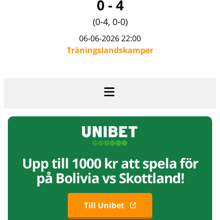
0 - 4
(0-4, 0-0)
06-06-2026 22:00
Träningslandskamper
Upp till 1000 kr att spela för
på
Bolivia vs Skottland!
Till Unibet