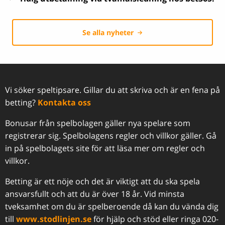
Se alla nyheter
Vi söker speltipsare. Gillar du att skriva och är en fena på
betting?
Kontakta oss
Bonusar från spelbolagen gäller nya spelare som
registrerar sig. Spelbolagens regler och villkor gäller. Gå
in på spelbolagets site för att läsa mer om regler och
villkor.
Betting är ett nöje och det är viktigt att du ska spela
ansvarsfullt och att du är över 18 år. Vid minsta
tveksamhet om du är spelberoende då kan du vända dig
till
www.stodlinjen.se
för hjälp och stöd eller ringa 020-