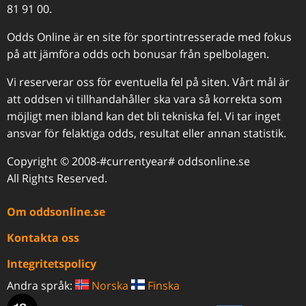
81 91 00.
Odds Online är en site för sportintresserade med fokus
på att jämföra odds och bonusar från spelbolagen.
Vi reserverar oss för eventuella fel på siten. Vårt mål är
att oddsen vi tillhandahåller ska vara så korrekta som
möjligt men ibland kan det bli tekniska fel. Vi tar inget
ansvar för felaktiga odds, resultat eller annan statistik.
Copyright © 2008-#currentyear# oddsonline.se
All Rights Reserved.
Om oddsonline.se
Kontakta oss
Integritetspolicy
Andra språk:
Norska
Finska