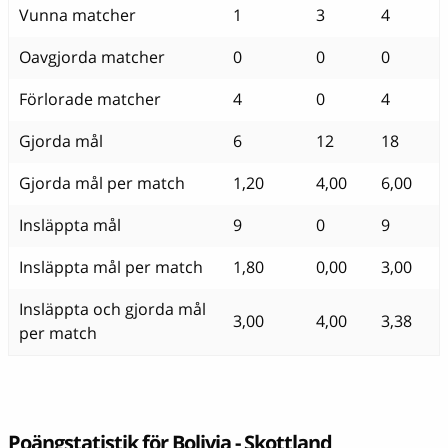
Vunna matcher
1
3
4
Oavgjorda matcher
0
0
0
Förlorade matcher
4
0
4
Gjorda mål
6
12
18
Gjorda mål per match
1,20
4,00
6,00
Insläppta mål
9
0
9
Insläppta mål per match
1,80
0,00
3,00
Insläppta och gjorda mål
3,00
4,00
3,38
per match
Poängstatistik för Bolivia - Skottland