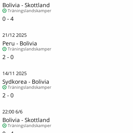
Bolivia
-
Skottland
Träningslandskamper
0 - 4
21/12
2025
Peru
-
Bolivia
Träningslandskamper
2 - 0
14/11
2025
Sydkorea
-
Bolivia
Träningslandskamper
2 - 0
22:00
6/6
Bolivia
-
Skottland
Träningslandskamper