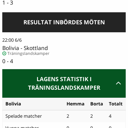
1 - 3
RESULTAT INBÖRDES MÖTEN
22:00
6/6
Bolivia
-
Skottland
Träningslandskamper
0 - 4
LAGENS STATISTIK I
TRÄNINGSLANDSKAMPER
Bolivia
Hemma
Borta
Totalt
Spelade matcher
2
2
4