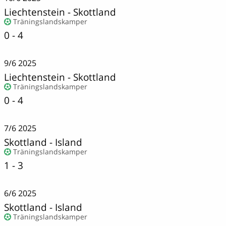
Liechtenstein
-
Skottland
Träningslandskamper
0 - 4
9/6
2025
Liechtenstein
-
Skottland
Träningslandskamper
0 - 4
7/6
2025
Skottland
-
Island
Träningslandskamper
1 - 3
6/6
2025
Skottland
-
Island
Träningslandskamper