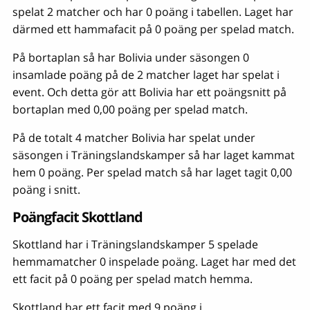
spelat 2 matcher och har 0 poäng i tabellen. Laget har
därmed ett hammafacit på 0 poäng per spelad match.
På bortaplan så har Bolivia under säsongen 0
insamlade poäng på de 2 matcher laget har spelat i
event. Och detta gör att Bolivia har ett poängsnitt på
bortaplan med 0,00 poäng per spelad match.
På de totalt 4 matcher Bolivia har spelat under
säsongen i Träningslandskamper så har laget kammat
hem 0 poäng. Per spelad match så har laget tagit 0,00
poäng i snitt.
Poängfacit Skottland
Skottland har i Träningslandskamper 5 spelade
hemmamatcher 0 inspelade poäng. Laget har med det
ett facit på 0 poäng per spelad match hemma.
Skottland har ett facit med 9 poäng i