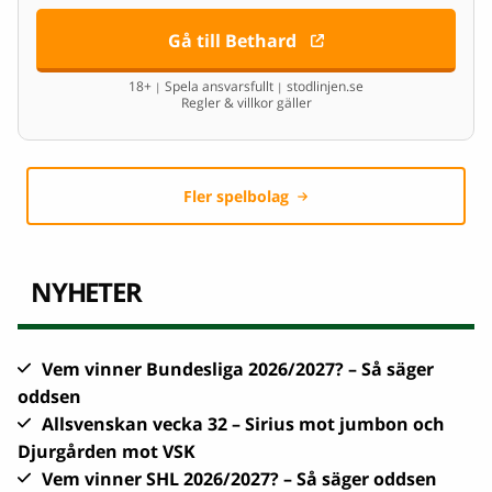
Gå till Bethard
18+
Spela ansvarsfullt
stodlinjen.se
|
|
Regler & villkor gäller
Fler spelbolag
NYHETER
Vem vinner Bundesliga 2026/2027? – Så säger
oddsen
Allsvenskan vecka 32 – Sirius mot jumbon och
Djurgården mot VSK
Vem vinner SHL 2026/2027? – Så säger oddsen