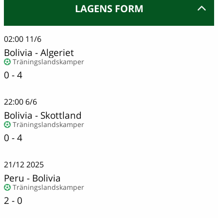
LAGENS FORM
02:00
11/6
Bolivia
-
Algeriet
Träningslandskamper
0 - 4
22:00
6/6
Bolivia
-
Skottland
Träningslandskamper
0 - 4
21/12
2025
Peru
-
Bolivia
Träningslandskamper
2 - 0