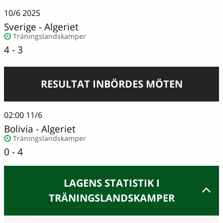
10/6
2025
Sverige
-
Algeriet
Träningslandskamper
4 - 3
RESULTAT INBÖRDES MÖTEN
02:00
11/6
Bolivia
-
Algeriet
Träningslandskamper
0 - 4
LAGENS STATISTIK I
TRÄNINGSLANDSKAMPER