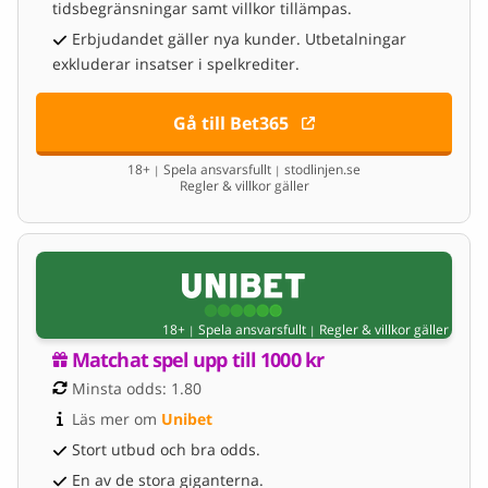
tidsbegränsningar samt villkor tillämpas.
Erbjudandet gäller nya kunder. Utbetalningar
exkluderar insatser i spelkrediter.
Gå till Bet365
18+
Spela ansvarsfullt
stodlinjen.se
|
|
Regler & villkor gäller
18+
Spela ansvarsfullt
Regler & villkor gäller
|
|
Matchat spel upp till 1000 kr
Minsta odds: 1.80
Läs mer om 
Unibet
Stort utbud och bra odds.
En av de stora giganterna.