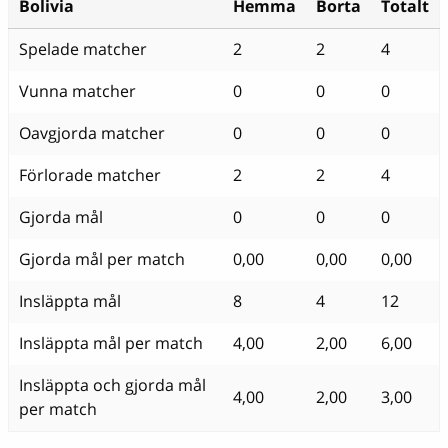
Bolivia
Hemma
Borta
Totalt
Spelade matcher
2
2
4
Vunna matcher
0
0
0
Oavgjorda matcher
0
0
0
Förlorade matcher
2
2
4
Gjorda mål
0
0
0
Gjorda mål per match
0,00
0,00
0,00
Insläppta mål
8
4
12
Insläppta mål per match
4,00
2,00
6,00
Insläppta och gjorda mål
4,00
2,00
3,00
per match