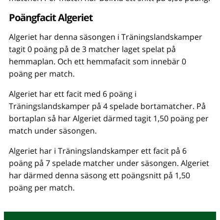
Poängfacit Algeriet
Algeriet har denna säsongen i Träningslandskamper
tagit 0 poäng på de 3 matcher laget spelat på
hemmaplan. Och ett hemmafacit som innebär 0
poäng per match.
Algeriet har ett facit med 6 poäng i
Träningslandskamper på 4 spelade bortamatcher. På
bortaplan så har Algeriet därmed tagit 1,50 poäng per
match under säsongen.
Algeriet har i Träningslandskamper ett facit på 6
poäng på 7 spelade matcher under säsongen. Algeriet
har därmed denna säsong ett poängsnitt på 1,50
poäng per match.