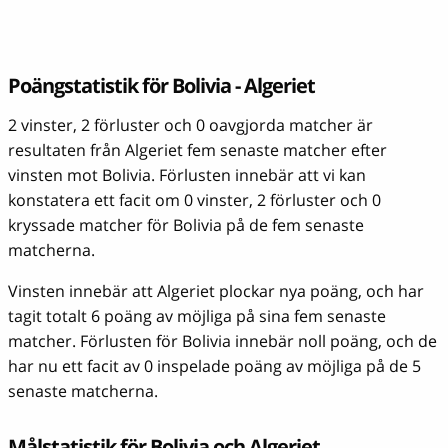
Poängstatistik för Bolivia - Algeriet
2 vinster, 2 förluster och 0 oavgjorda matcher är
resultaten från Algeriet fem senaste matcher efter
vinsten mot Bolivia. Förlusten innebär att vi kan
konstatera ett facit om 0 vinster, 2 förluster och 0
kryssade matcher för Bolivia på de fem senaste
matcherna.
Vinsten innebär att Algeriet plockar nya poäng, och har
tagit totalt 6 poäng av möjliga på sina fem senaste
matcher. Förlusten för Bolivia innebär noll poäng, och de
har nu ett facit av 0 inspelade poäng av möjliga på de 5
senaste matcherna.
Målstatistik för Bolivia och Algeriet