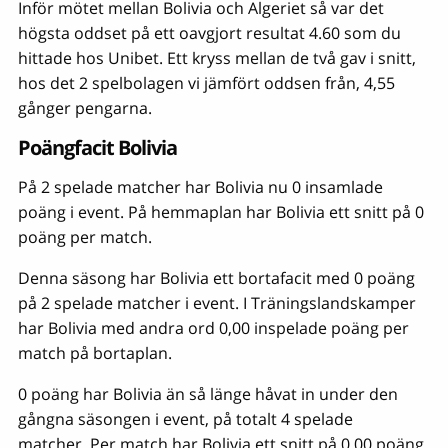
Inför mötet mellan Bolivia och Algeriet så var det
högsta oddset på ett oavgjort resultat 4.60 som du
hittade hos Unibet. Ett kryss mellan de två gav i snitt,
hos det 2 spelbolagen vi jämfört oddsen från, 4,55
gånger pengarna.
Poängfacit Bolivia
På 2 spelade matcher har Bolivia nu 0 insamlade
poäng i event. På hemmaplan har Bolivia ett snitt på 0
poäng per match.
Denna säsong har Bolivia ett bortafacit med 0 poäng
på 2 spelade matcher i event. I Träningslandskamper
har Bolivia med andra ord 0,00 inspelade poäng per
match på bortaplan.
0 poäng har Bolivia än så länge håvat in under den
gångna säsongen i event, på totalt 4 spelade
matcher. Per match har Bolivia ett snitt på 0,00 poäng.