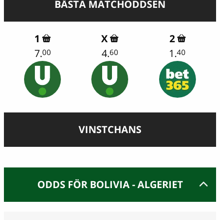
BÄSTA MATCHODDSEN
1
X
2
7.
4.
1.
00
60
40
VINSTCHANS
ODDS FÖR BOLIVIA - ALGERIET