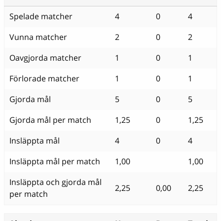
Spelade matcher
4
0
4
Vunna matcher
2
0
2
Oavgjorda matcher
1
0
1
Förlorade matcher
1
0
1
Gjorda mål
5
0
5
Gjorda mål per match
1,25
0
1,25
Insläppta mål
4
0
4
Insläppta mål per match
1,00
1,00
Insläppta och gjorda mål
2,25
0,00
2,25
per match