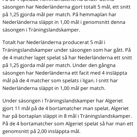
säsongen har Nederländerna gjort totalt 5 mål, ett snitt
på 1,25 gjorda mål per match. På hemmaplan har
Nederländerna släppt in 1,00 mål i genomsnitt denna
säsongen i Träningslandskamper.
Totalt har Nederländerna producerat 5 mål i
Träningslandskamper under säsongen som har gått. På
de 4 matcher laget spelat så har Nederländerna ett snitt
på 1,25 gjorda mål per match. Under den gångna
säsongen har Nederländerna ett facit med 4 insläppta
mål på de 4 matcher som spelats i ligan. I snitt har
Nederländerna släppt in 1,00 mål per match.
Under säsongen i Träningslandskamper har Algeriet
gjort 11 mål på de 4 bortamatcher man spelat. Algeriet
har på bortaplan släppt in 8 mål i Träningslandskamper.
På de 4 bortamatcher som Algeriet spelat så har man ett
genomsnitt på 2,00 insläppta mål.