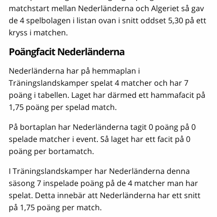
matchstart mellan Nederländerna och Algeriet så gav
de 4 spelbolagen i listan ovan i snitt oddset 5,30 på ett
kryss i matchen.
Poängfacit Nederländerna
Nederländerna har på hemmaplan i
Träningslandskamper spelat 4 matcher och har 7
poäng i tabellen. Laget har därmed ett hammafacit på
1,75 poäng per spelad match.
På bortaplan har Nederländerna tagit 0 poäng på 0
spelade matcher i event. Så laget har ett facit på 0
poäng per bortamatch.
I Träningslandskamper har Nederländerna denna
säsong 7 inspelade poäng på de 4 matcher man har
spelat. Detta innebär att Nederländerna har ett snitt
på 1,75 poäng per match.