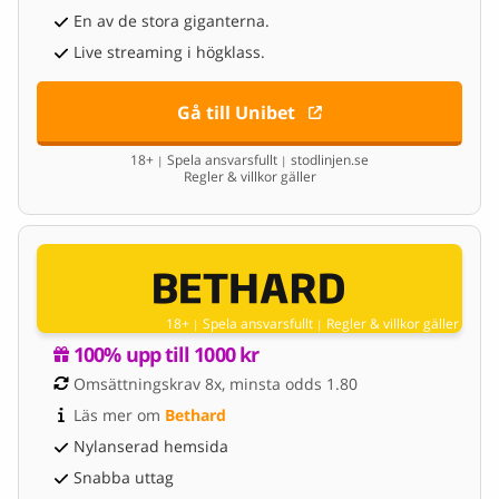
En av de stora giganterna.
Live streaming i högklass.
Gå till Unibet
18+
Spela ansvarsfullt
stodlinjen.se
|
|
Regler & villkor gäller
18+
Spela ansvarsfullt
Regler & villkor gäller
|
|
100% upp till 1000 kr
Omsättningskrav 8x, minsta odds 1.80
Läs mer om 
Bethard
Nylanserad hemsida
Snabba uttag