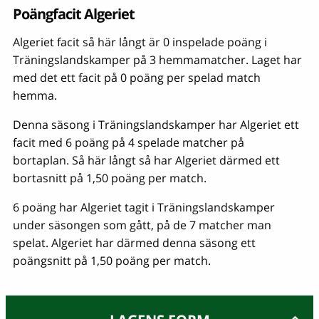
Poängfacit Algeriet
Algeriet facit så här långt är 0 inspelade poäng i
Träningslandskamper på 3 hemmamatcher. Laget har
med det ett facit på 0 poäng per spelad match
hemma.
Denna säsong i Träningslandskamper har Algeriet ett
facit med 6 poäng på 4 spelade matcher på
bortaplan. Så här långt så har Algeriet därmed ett
bortasnitt på 1,50 poäng per match.
6 poäng har Algeriet tagit i Träningslandskamper
under säsongen som gått, på de 7 matcher man
spelat. Algeriet har därmed denna säsong ett
poängsnitt på 1,50 poäng per match.