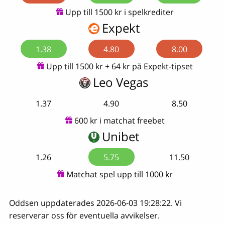
Upp till 1500 kr i spelkrediter
Expekt
1.38
4.80
8.00
Upp till 1500 kr + 64 kr på Expekt-tipset
Leo Vegas
1.37
4.90
8.50
600 kr i matchat freebet
Unibet
1.26
5.75
11.50
Matchat spel upp till 1000 kr
Oddsen uppdaterades 2026-06-03 19:28:22. Vi
reserverar oss för eventuella avvikelser.