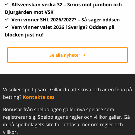
Allsvenskan vecka 32 – Sirius mot jumbon och
Djurgården mot VSK
Vem vinner SHL 2026/2027? – Så säger oddsen
Vem vinner valet 2026 i Sverige? Oddsen på
blocken just nu!
Se alla nyheter
Vi söker speltipsare. Gillar du att skriva och är en fena på
betting?
Kontakta oss
Bonusar från spelbolagen gäller nya spelare som
registrerar sig. Spelbolagens regler och villkor gäller. Gå
in på spelbolagets site för att läsa mer om regler och
villkor.