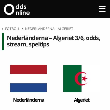
/
FOTBOLL
/
NEDERLÄNDERNA - ALGERIET
Nederländerna – Algeriet 3/6, odds,
stream, speltips
Nederländerna
Algeriet