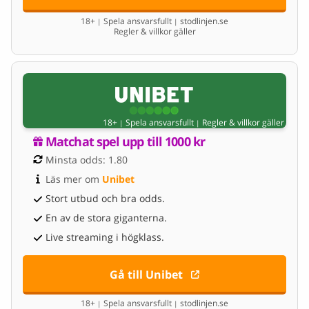
18+
Spela ansvarsfullt
stodlinjen.se
|
|
Regler & villkor gäller
18+
Spela ansvarsfullt
Regler & villkor gäller
|
|
Matchat spel upp till 1000 kr
Minsta odds: 1.80
Läs mer om 
Unibet
Stort utbud och bra odds.
En av de stora giganterna.
Live streaming i högklass.
Gå till Unibet
18+
Spela ansvarsfullt
stodlinjen.se
|
|