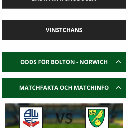
VINSTCHANS
ODDS FÖR BOLTON - NORWICH
MATCHFAKTA OCH MATCHINFO