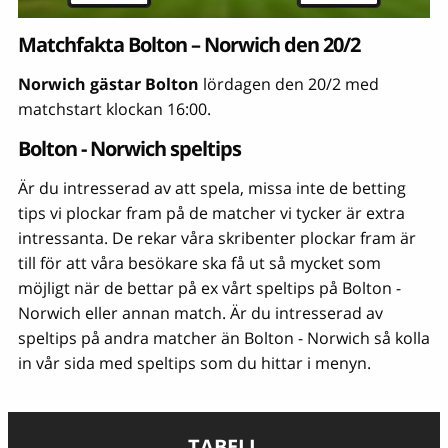
Matchfakta Bolton – Norwich den 20/2
Norwich gästar Bolton
lördagen den 20/2 med
matchstart klockan 16:00.
Bolton - Norwich speltips
Är du intresserad av att spela, missa inte de betting
tips vi plockar fram på de matcher vi tycker är extra
intressanta. De rekar våra skribenter plockar fram är
till för att våra besökare ska få ut så mycket som
möjligt när de bettar på ex vårt speltips på Bolton -
Norwich eller annan match. Är du intresserad av
speltips på andra matcher än Bolton - Norwich så kolla
in vår sida med speltips som du hittar i menyn.
TABELL