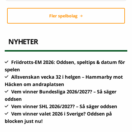
Fler spelbolag
NYHETER
Friidrotts-EM 2026: Oddsen, speltips & datum för
spelen
Allsvenskan vecka 32 i helgen – Hammarby mot
Häcken om andraplatsen
Vem vinner Bundesliga 2026/2027? – Så säger
oddsen
Vem vinner SHL 2026/2027? – Så säger oddsen
Vem vinner valet 2026 i Sverige? Oddsen på
blocken just nu!