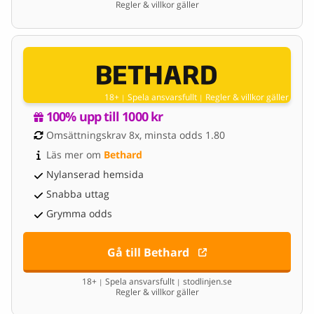
Regler & villkor gäller
18+
Spela ansvarsfullt
Regler & villkor gäller
|
|
100% upp till 1000 kr
Omsättningskrav 8x, minsta odds 1.80
Läs mer om 
Bethard
Nylanserad hemsida
Snabba uttag
Grymma odds
Gå till Bethard
18+
Spela ansvarsfullt
stodlinjen.se
|
|
Regler & villkor gäller