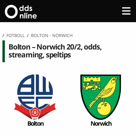
/
FOTBOLL
/
BOLTON - NORWICH
Bolton – Norwich 20/2, odds,
streaming, speltips
Bolton
Norwich