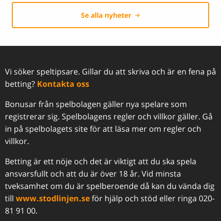
Se alla nyheter
Vi söker speltipsare. Gillar du att skriva och är en fena på
betting?
Kontakta oss
Bonusar från spelbolagen gäller nya spelare som
registrerar sig. Spelbolagens regler och villkor gäller. Gå
in på spelbolagets site för att läsa mer om regler och
villkor.
Betting är ett nöje och det är viktigt att du ska spela
ansvarsfullt och att du är över 18 år. Vid minsta
tveksamhet om du är spelberoende då kan du vända dig
till
www.stodlinjen.se
för hjälp och stöd eller ringa 020-
81 91 00.