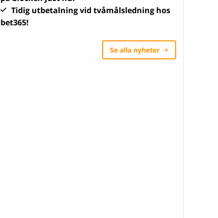
Tidig utbetalning vid tvåmålsledning hos
bet365!
Se alla nyheter