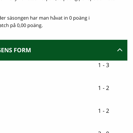
der säsongen har man håvat in 0 poäng i
atch på 0,00 poäng.
GENS FORM
1 - 3
1 - 2
1 - 2