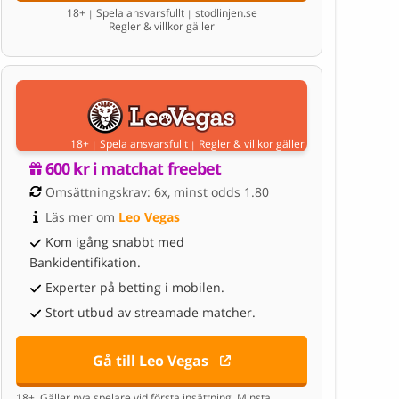
18+
Spela ansvarsfullt
stodlinjen.se
|
|
Regler & villkor gäller
18+
Spela ansvarsfullt
Regler & villkor gäller
|
|
600 kr i matchat freebet
Omsättningskrav: 6x, minst odds 1.80
Läs mer om 
Leo Vegas
Kom igång snabbt med
Bankidentifikation.
Experter på betting i mobilen.
Stort utbud av streamade matcher.
Gå till Leo Vegas
18+. Gäller nya spelare vid första insättning. Minsta