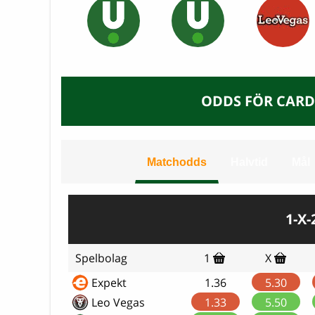
ODDS FÖR CARDI
Matchodds
Halvtid
Mål
1-X-
Spelbolag
1
X
1.36
5.30
Expekt
1.33
5.50
Leo Vegas