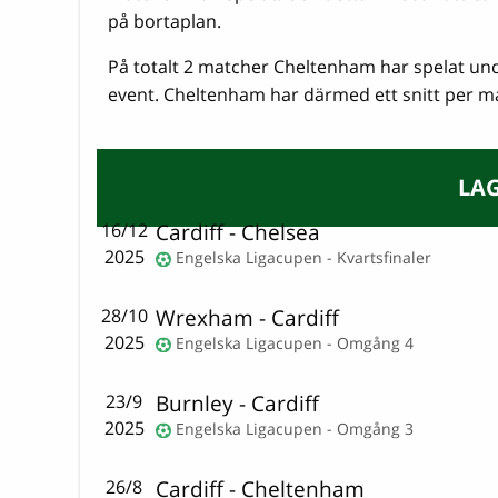
på bortaplan.
På totalt 2 matcher Cheltenham har spelat un
event. Cheltenham har därmed ett snitt per m
LA
Cardiff
-
Chelsea
16/12
2025
Engelska Ligacupen - Kvartsfinaler
Wrexham
-
Cardiff
28/10
2025
Engelska Ligacupen - Omgång 4
Burnley
-
Cardiff
23/9
2025
Engelska Ligacupen - Omgång 3
Cardiff
-
Cheltenham
26/8