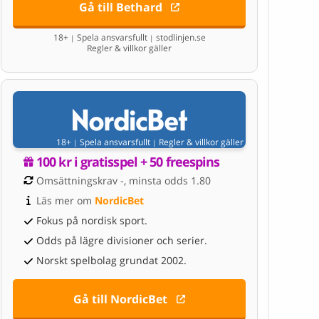
Gå till Bethard
18+
Spela ansvarsfullt
stodlinjen.se
|
|
Regler & villkor gäller
18+
Spela ansvarsfullt
Regler & villkor gäller
|
|
100 kr i gratisspel + 50 freespins
Omsättningskrav -, minsta odds 1.80
Läs mer om 
NordicBet
Fokus på nordisk sport.
Odds på lägre divisioner och serier.
Norskt spelbolag grundat 2002.
Gå till NordicBet