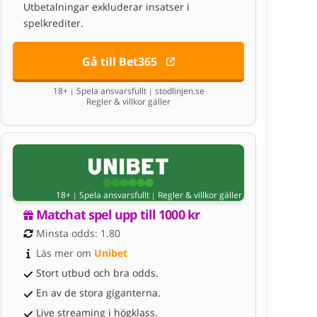
Utbetalningar exkluderar insatser i
spelkrediter.
Gå till Bet365
18+
Spela ansvarsfullt
stodlinjen.se
|
|
Regler & villkor gäller
18+
Spela ansvarsfullt
Regler & villkor gäller
|
|
Matchat spel upp till 1000 kr
Minsta odds: 1.80
Läs mer om 
Unibet
Stort utbud och bra odds.
En av de stora giganterna.
Live streaming i högklass.