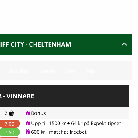
FF CITY - CHELTENHAM
Resultat
Hörnor
Kort
Alla
2 - VINNARE
2
Bonus
Upp till 1500 kr + 64 kr på Expekt-tipset
7.00
600 kr i matchat freebet
7.50