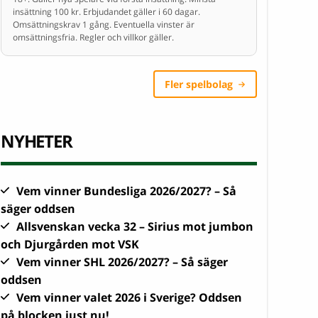
insättning 100 kr. Erbjudandet gäller i 60 dagar.
Omsättningskrav 1 gång. Eventuella vinster är
omsättningsfria. Regler och villkor gäller.
Fler spelbolag
NYHETER
Vem vinner Bundesliga 2026/2027? – Så
säger oddsen
Allsvenskan vecka 32 – Sirius mot jumbon
och Djurgården mot VSK
Vem vinner SHL 2026/2027? – Så säger
oddsen
Vem vinner valet 2026 i Sverige? Oddsen
på blocken just nu!