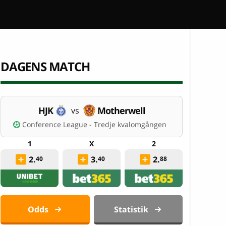
DAGENS MATCH
HJK
Motherwell
vs
Conference League - Tredje kvalomgången
2.
3.
2.
40
40
88
Odds
Statistik