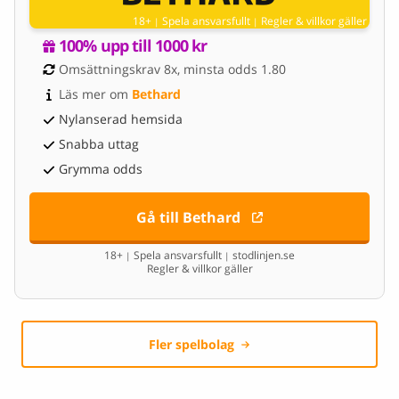
18+
Spela ansvarsfullt
Regler & villkor gäller
|
|
100% upp till 1000 kr
Omsättningskrav 8x, minsta odds 1.80
Läs mer om 
Bethard
Nylanserad hemsida
Snabba uttag
Grymma odds
Gå till Bethard
18+
Spela ansvarsfullt
stodlinjen.se
|
|
Regler & villkor gäller
Fler spelbolag