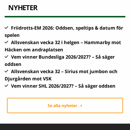
NYHETER
Friidrotts-EM 2026: Oddsen, speltips & datum för
spelen
Allsvenskan vecka 32 i helgen – Hammarby mot
Häcken om andraplatsen
Vem vinner Bundesliga 2026/2027? – Så säger
oddsen
Allsvenskan vecka 32 – Sirius mot jumbon och
Djurgården mot VSK
Vem vinner SHL 2026/2027? – Så säger oddsen
Se alla nyheter