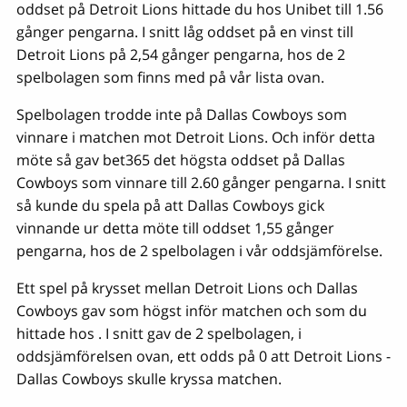
oddset på Detroit Lions hittade du hos Unibet till 1.56
gånger pengarna. I snitt låg oddset på en vinst till
Detroit Lions på 2,54 gånger pengarna, hos de 2
spelbolagen som finns med på vår lista ovan.
Spelbolagen trodde inte på Dallas Cowboys som
vinnare i matchen mot Detroit Lions. Och inför detta
möte så gav bet365 det högsta oddset på Dallas
Cowboys som vinnare till 2.60 gånger pengarna. I snitt
så kunde du spela på att Dallas Cowboys gick
vinnande ur detta möte till oddset 1,55 gånger
pengarna, hos de 2 spelbolagen i vår oddsjämförelse.
Ett spel på krysset mellan Detroit Lions och Dallas
Cowboys gav som högst inför matchen och som du
hittade hos . I snitt gav de 2 spelbolagen, i
oddsjämförelsen ovan, ett odds på 0 att Detroit Lions -
Dallas Cowboys skulle kryssa matchen.