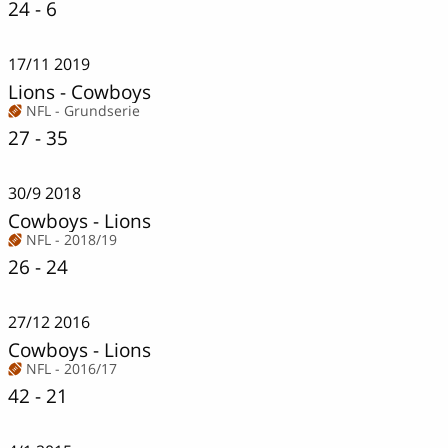
24 - 6
17/11
2019
Lions
-
Cowboys
NFL - Grundserie
27 - 35
30/9
2018
Cowboys
-
Lions
NFL - 2018/19
26 - 24
27/12
2016
Cowboys
-
Lions
NFL - 2016/17
42 - 21