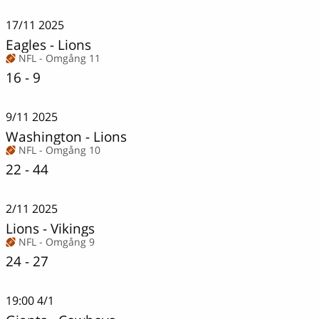
17/11
2025
Eagles
-
Lions
NFL - Omgång 11
16 - 9
9/11
2025
Washington
-
Lions
NFL - Omgång 10
22 - 44
2/11
2025
Lions
-
Vikings
NFL - Omgång 9
24 - 27
19:00
4/1