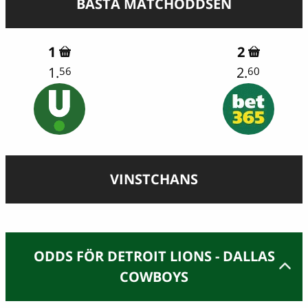
BÄSTA MATCHODDSEN
1
2
1.
2.
56
60
VINSTCHANS
ODDS FÖR DETROIT LIONS - DALLAS
COWBOYS