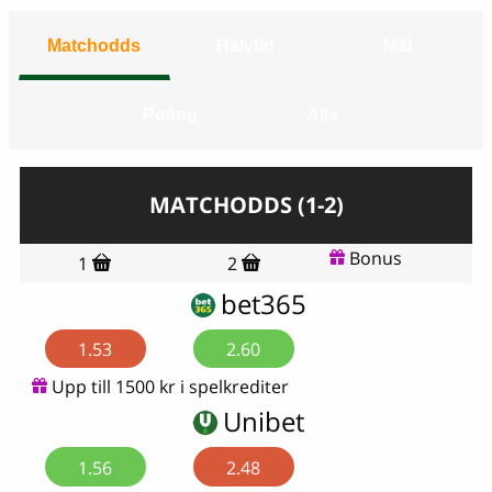
Matchodds
Halvtid
Mål
Poäng
Alla
MATCHODDS (1-2)
Bonus
1
2
bet365
1.53
2.60
Upp till 1500 kr i spelkrediter
Unibet
1.56
2.48