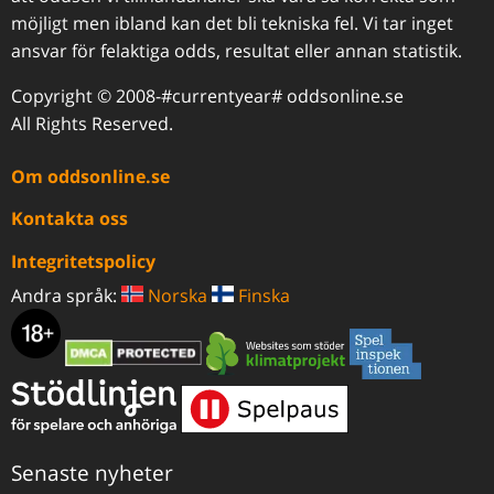
möjligt men ibland kan det bli tekniska fel. Vi tar inget
ansvar för felaktiga odds, resultat eller annan statistik.
Copyright © 2008-#currentyear# oddsonline.se
All Rights Reserved.
Om oddsonline.se
Kontakta oss
Integritetspolicy
Andra språk:
Norska
Finska
Senaste nyheter