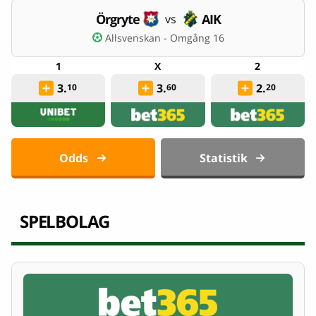
Örgryte
AIK
vs
Allsvenskan - Omgång 16
3.
3.
2.
10
60
20
Odds
Statistik
SPELBOLAG