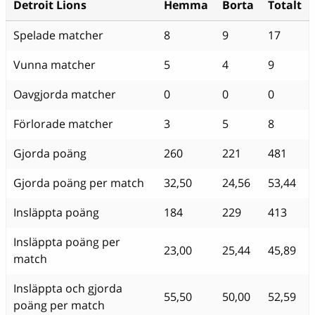
Detroit Lions
Hemma
Borta
Totalt
Spelade matcher
8
9
17
Vunna matcher
5
4
9
Oavgjorda matcher
0
0
0
Förlorade matcher
3
5
8
Gjorda poäng
260
221
481
Gjorda poäng per match
32,50
24,56
53,44
Insläppta poäng
184
229
413
Insläppta poäng per
23,00
25,44
45,89
match
Insläppta och gjorda
55,50
50,00
52,59
poäng per match