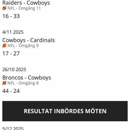
Raiders
-
Cowboys
NFL - Omgång 11
16 - 33
4/11
2025
Cowboys
-
Cardinals
NFL - Omgång 9
17 - 27
26/10
2025
Broncos
-
Cowboys
NFL - Omgång 8
44 - 24
RESULTAT INBÖRDES MÖTEN
5/12
2025