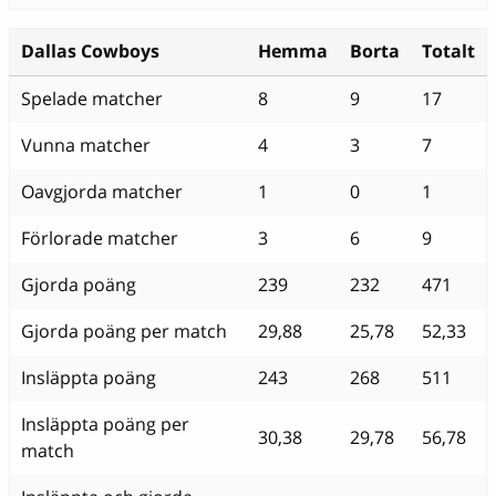
Dallas Cowboys
Hemma
Borta
Totalt
Spelade matcher
8
9
17
Vunna matcher
4
3
7
Oavgjorda matcher
1
0
1
Förlorade matcher
3
6
9
Gjorda poäng
239
232
471
Gjorda poäng per match
29,88
25,78
52,33
Insläppta poäng
243
268
511
Insläppta poäng per
30,38
29,78
56,78
match