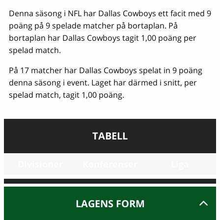
Denna säsong i NFL har Dallas Cowboys ett facit med 9
poäng på 9 spelade matcher på bortaplan. På
bortaplan har Dallas Cowboys tagit 1,00 poäng per
spelad match.
På 17 matcher har Dallas Cowboys spelat in 9 poäng
denna säsong i event. Laget har därmed i snitt, per
spelad match, tagit 1,00 poäng.
TABELL
Divisioner
Konferenser
Liga
LAGENS FORM