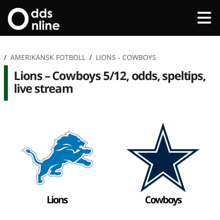
/
AMERIKANSK FOTBOLL
/
LIONS - COWBOYS
Lions – Cowboys 5/12, odds, speltips,
live stream
Lions
Cowboys