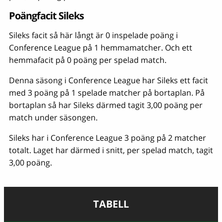
Poängfacit Sileks
Sileks facit så här långt är 0 inspelade poäng i
Conference League på 1 hemmamatcher. Och ett
hemmafacit på 0 poäng per spelad match.
Denna säsong i Conference League har Sileks ett facit
med 3 poäng på 1 spelade matcher på bortaplan. På
bortaplan så har Sileks därmed tagit 3,00 poäng per
match under säsongen.
Sileks har i Conference League 3 poäng på 2 matcher
totalt. Laget har därmed i snitt, per spelad match, tagit
3,00 poäng.
TABELL