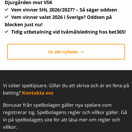
Djurgården mot VSK
Vem vinner SHL 2026/2027? – Så säger oddsen
Vem vinner valet 2026 i Sverige? Oddsen på
blocken just nu!
Tidig utbetalning vid tvåmålsledning hos bet365!
Se alla nyheter
Vi söker speltipsare. Gillar du att skriva och är en fena på
betting?
Kontakta oss
Bonusar från spelbolagen gäller nya spelare som
registrerar sig. Spelbolagens regler och villkor gäller. Gå
in på spelbolagets site för att läsa mer om regler och
villkor.