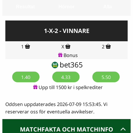
Resultat
Hörnor
Alla
1-X-2 - VINNARE
1
X
2
Bonus
bet365
1.40
4.33
5.50
Upp till 1500 kr i spelkrediter
Oddsen uppdaterades 2026-07-09 15:53:45. Vi
reserverar oss för eventuella avvikelser.
MATCHFAKTA OCH MATCHINFO