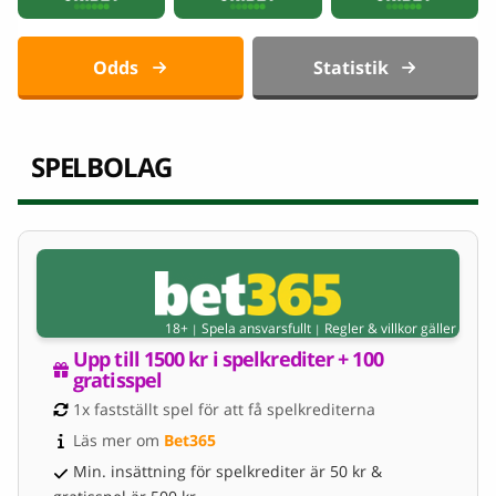
Odds
Statistik
SPELBOLAG
18+
Spela ansvarsfullt
Regler & villkor gäller
|
|
Upp till 1500 kr i spelkrediter + 100 
gratisspel
1x fastställt spel för att få spelkrediterna
Läs mer om 
Bet365
Min. insättning för spelkrediter är 50 kr &