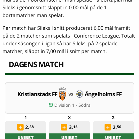
Sileks i genomsnitt släppt in 0,00 mål på de 1
bortamatcher man spelat.
Per match har Sileks i snitt producerat 6,00 mål framåt
på de 2 matcher som spelats i Conference League. Totalt
under säsongen i ligan så har Sileks, på 2 spelade
matcher, släppt in 7,00 mål i snitt per match.
DAGENS MATCH
Kristianstads FF
Ängelholms FF
vs
Division 1 - Södra
2.
3.
2.
38
15
50