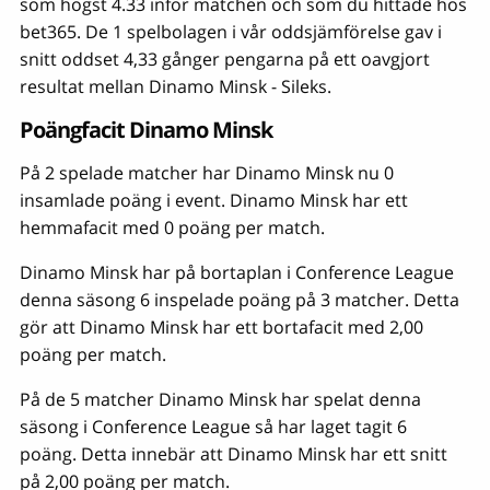
som högst 4.33 inför matchen och som du hittade hos
bet365. De 1 spelbolagen i vår oddsjämförelse gav i
snitt oddset 4,33 gånger pengarna på ett oavgjort
resultat mellan Dinamo Minsk - Sileks.
Poängfacit Dinamo Minsk
På 2 spelade matcher har Dinamo Minsk nu 0
insamlade poäng i event. Dinamo Minsk har ett
hemmafacit med 0 poäng per match.
Dinamo Minsk har på bortaplan i Conference League
denna säsong 6 inspelade poäng på 3 matcher. Detta
gör att Dinamo Minsk har ett bortafacit med 2,00
poäng per match.
På de 5 matcher Dinamo Minsk har spelat denna
säsong i Conference League så har laget tagit 6
poäng. Detta innebär att Dinamo Minsk har ett snitt
på 2,00 poäng per match.