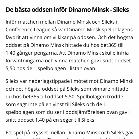
De bästa oddsen inför Dinamo Minsk - Sileks
Inför matchen mellan Dinamo Minsk och Sileks i
Conference League så var Dinamo Minsk spelbolagens
favorit att vinna om vi kikar på oddsen. Och det högsta
oddset på Dinamo Minsk hittade du hos bet365 till
1.40 gånger pengarna. Att Dinamo Minsk skulle infria
förväntningarna och vinna matchen gav i snitt oddset
5,50 hos de 1 spelbolagen i listan ovan.
Sileks var nederlagstippade i mötet mot Dinamo Minsk
och det högsta oddset på Sileks som vinnare hittade
du hos bet365 till oddset 5.50. Spelbolagen trodde
som sagt inte på en vinst till Sileks och de 1
spelbolagen som du ser i oddsjämförelsen ovan gav i
snitt oddset 1,40 på en seger till Sileks.
Ett spel på krysset mellan Dinamo Minsk och Sileks gav