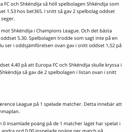
 FC och Shkëndija så höll spelbolagen Shkëndija som
set 1.53 hos bet365. I snitt så gav 2 spelbolag oddset
 seger.
 mot Shkëndija i Champions League. Och det bästa
ll oddset 5.30. Spelbolagen trodde som sagt inte på en
du ser i oddsjämförelsen ovan gav i snitt oddset 1,52 på
set 4.40 på att Europa FC och Shkëndija skulle kryssa i
këndija så gav de 2 spelbolagen i listan ovan i snitt
nference League på 1 spelade matcher. Detta innebär att
emmaplan.
 0 insamlade poäng på de 1 matcher laget har spelat i
 andra ord 0,00 inspelade poäng per match på