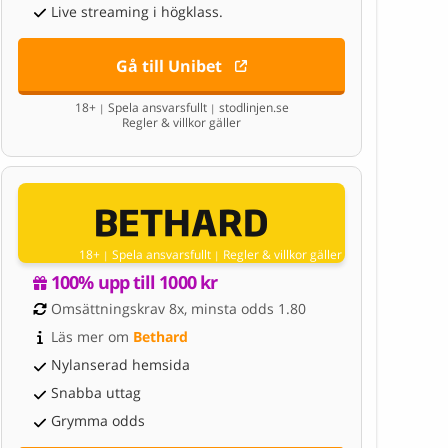
Live streaming i högklass.
Gå till Unibet
18+
Spela ansvarsfullt
stodlinjen.se
|
|
Regler & villkor gäller
18+
Spela ansvarsfullt
Regler & villkor gäller
|
|
100% upp till 1000 kr
Omsättningskrav 8x, minsta odds 1.80
Läs mer om 
Bethard
Nylanserad hemsida
Snabba uttag
Grymma odds