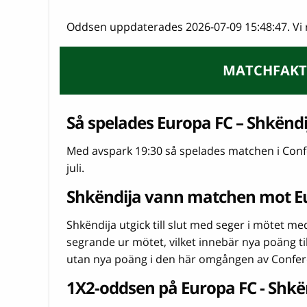
Oddsen uppdaterades 2026-07-09 15:48:47. Vi re
MATCHFAKT
Så spelades Europa FC – Shkëndi
Med avspark 19:30 så spelades matchen i Conf
juli.
Shkëndija vann matchen mot E
Shkëndija utgick till slut med seger i mötet m
segrande ur mötet, vilket innebär nya poäng til
utan nya poäng i den här omgången av Confer
1X2-oddsen på Europa FC - Shkë