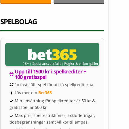
SPELBOLAG
18+
Spela ansvarsfullt
Regler & villkor gäller
|
|
Upp till 1500 kr i spelkrediter + 
100 gratisspel
1x fastställt spel för att få spelkrediterna
Läs mer om 
Bet365
Min. insättning för spelkrediter är 50 kr &
gratisspel är 500 kr
Max pris, spelrestriktioner, exkluderingar,
tidsbegränsningar samt villkor tillämpas.