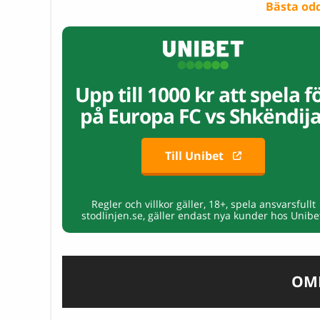
Bästa od
Upp till 1000 kr att spela f
på
Europa FC vs Shkëndija
Till Unibet
Regler och villkor gäller, 18+, spela ansvarsfullt
stodlinjen.se, gäller endast nya kunder hos Unibe
OM