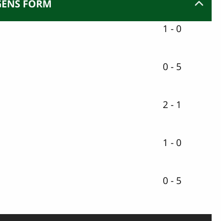
GENS FORM
1 - 0
0 - 5
2 - 1
1 - 0
0 - 5