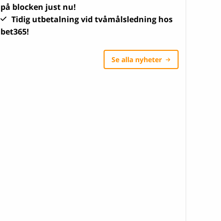
på blocken just nu!
Tidig utbetalning vid tvåmålsledning hos
bet365!
Se alla nyheter