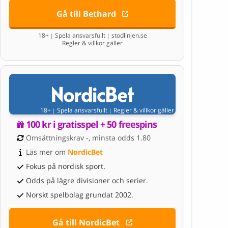
Gå till Bethard
18+
Spela ansvarsfullt
stodlinjen.se
|
|
Regler & villkor gäller
18+
Spela ansvarsfullt
Regler & villkor gäller
|
|
100 kr i gratisspel + 50 freespins
Omsättningskrav -, minsta odds 1.80
Läs mer om 
NordicBet
Fokus på nordisk sport.
Odds på lägre divisioner och serier.
Norskt spelbolag grundat 2002.
Gå till NordicBet