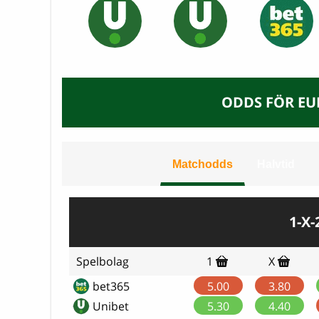
ODDS FÖR EUR
Matchodds
Halvtid
1-X-
Spelbolag
1
X
5.00
3.80
bet365
5.30
4.40
Unibet