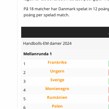
På 18 matcher har Danmark spelat in 12 poäng 
poäng per spelad match.
Handbolls-EM damer 2024
Mellanrunda 1
Frankrike
1
Ungern
2
Sverige
3
Montenegro
4
Rumänien
5
Polen
6