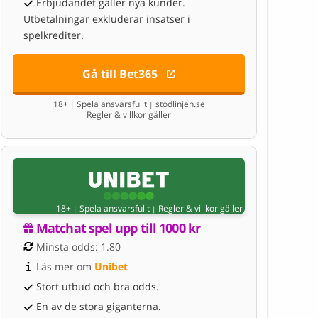
Erbjudandet gäller nya kunder.
Utbetalningar exkluderar insatser i
spelkrediter.
Gå till Bet365
18+
Spela ansvarsfullt
stodlinjen.se
|
|
Regler & villkor gäller
18+
Spela ansvarsfullt
Regler & villkor gäller
|
|
Matchat spel upp till 1000 kr
Minsta odds: 1.80
Läs mer om 
Unibet
Stort utbud och bra odds.
En av de stora giganterna.