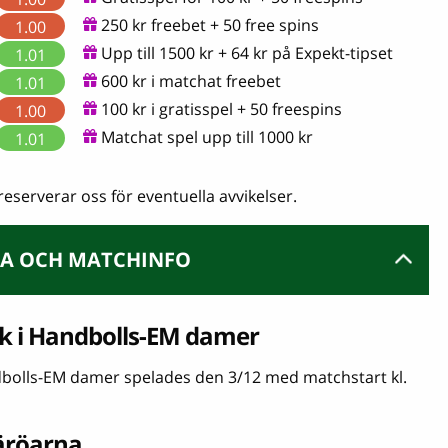
250 kr freebet + 50 free spins
1.00
Upp till 1500 kr + 64 kr på Expekt-tipset
1.01
600 kr i matchat freebet
1.01
100 kr i gratisspel + 50 freespins
1.00
Matchat spel upp till 1000 kr
1.01
serverar oss för eventuella avvikelser.
A OCH MATCHINFO
k i Handbolls-EM damer
olls-EM damer spelades den 3/12 med matchstart kl.
äröarna