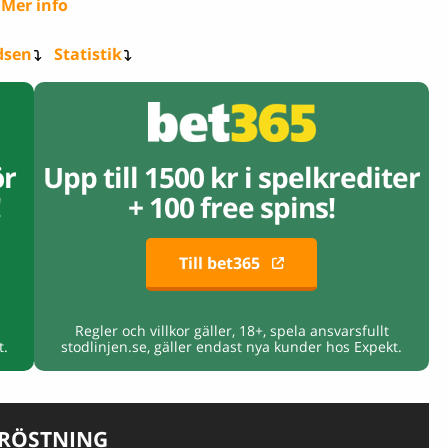
Mer info
dsen
Statistik
ör
Upp till 1500 kr i spelkrediter
!
+ 100 free spins!
Till bet365
Regler och villkor gäller, 18+, spela ansvarsfullt
t.
stodlinjen.se, gäller endast nya kunder hos Expekt.
RÖSTNING