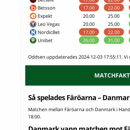
17.00
22.00
Betsson
20.00
25.00
Expekt
20.00
25.00
Leo Vegas
17.00
22.00
NordicBet
26.00
31.00
Unibet
Oddsen uppdaterades 2024-12-03 17:55:11. Vi re
MATCHFAKT
Så spelades Färöarna – Danmar
Matchen mellan Färöarna och Danmark i Handb
18:00.
Danmark vann matchen mot F