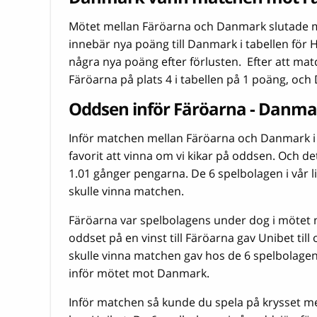
Mötet mellan Färöarna och Danmark slutade me
innebär nya poäng till Danmark i tabellen för
några nya poäng efter förlusten. Efter att mat
Färöarna på plats 4 i tabellen på 1 poäng, oc
Oddsen inför Färöarna - Danma
Inför matchen mellan Färöarna och Danmark 
favorit att vinna om vi kikar på oddsen. Och d
1.01 gånger pengarna. De 6 spelbolagen i vår l
skulle vinna matchen.
Färöarna var spelbolagens under dog i mötet
oddset på en vinst till Färöarna gav Unibet ti
skulle vinna matchen gav hos de 6 spelbolagen
inför mötet mot Danmark.
Inför matchen så kunde du spela på krysset me