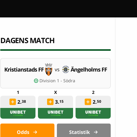
DAGENS MATCH
Kristianstads FF
Ängelholms FF
vs
Division 1 - Södra
2.
3.
2.
38
15
50
Odds
Statistik