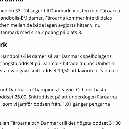
d en 33 - 24 seger till Danmark. Vinsten mot Färöarna
 Handbolls-EM damer. Färöarna kommer inte tilldelas
chen mellan de båda lagen avgjorts hittar vi nu
h Danmark med sina 2 poäng på plats 3.
rk
i Handbolls-EM damer så var Danmark spelbolagens
et högsta oddset på Danmark hittade du hos Unibet till
ista ovan gav i snitt oddset 19,50 att favoriten Danmark
 mot Danmark i Champions League. Och det bästa
ll oddset 26.00. Snittoddset på att underdogen Färöarna
, som vi jämför oddsen från, 1,01 gånger pengarna
llan Färöarna och Danmark till det högsta oddset 31.00