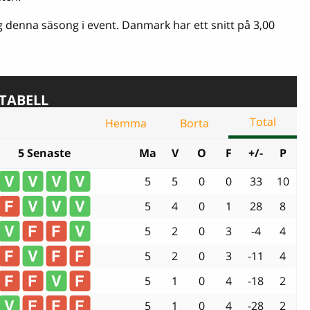
denna säsong i event. Danmark har ett snitt på 3,00
TABELL
Total
Hemma
Borta
5 Senaste
Ma
V
O
F
+/-
P
5
5
0
0
33
10
5
4
0
1
28
8
5
2
0
3
-4
4
5
2
0
3
-11
4
5
1
0
4
-18
2
5
1
0
4
-28
2