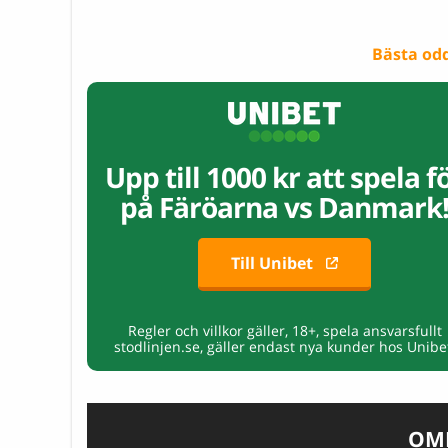
Bästa od
Upp till 1000 kr att spela f
på
Färöarna vs Danmark
Till Unibet
Regler och villkor gäller, 18+, spela ansvarsfullt
stodlinjen.se, gäller endast nya kunder hos Unibe
OM