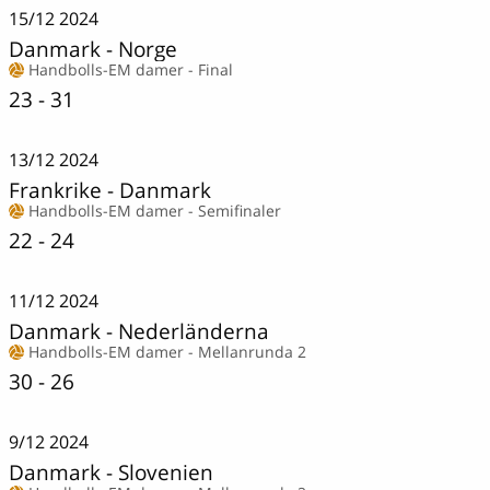
15/12
2024
Danmark
-
Norge
Handbolls-EM damer - Final
23 - 31
13/12
2024
Frankrike
-
Danmark
Handbolls-EM damer - Semifinaler
22 - 24
11/12
2024
Danmark
-
Nederländerna
Handbolls-EM damer - Mellanrunda 2
30 - 26
9/12
2024
Danmark
-
Slovenien