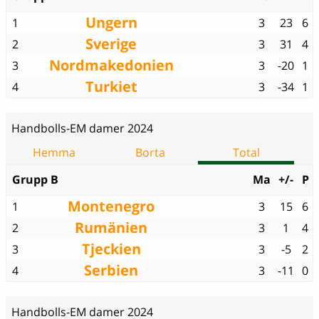
Ungern
1
3
23
6
Sverige
2
3
31
4
Nordmakedonien
3
3
-20
1
Turkiet
4
3
-34
1
Handbolls-EM damer 2024
Hemma
Borta
Total
Grupp B
Ma
+/-
P
Montenegro
1
3
15
6
Rumänien
2
3
1
4
Tjeckien
3
3
-5
2
Serbien
4
3
-11
0
Handbolls-EM damer 2024