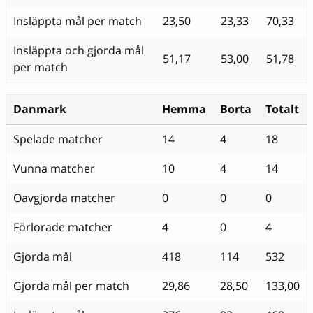
Insläppta mål per match
23,50
23,33
70,33
Insläppta och gjorda mål
51,17
53,00
51,78
per match
Danmark
Hemma
Borta
Totalt
Spelade matcher
14
4
18
Vunna matcher
10
4
14
Oavgjorda matcher
0
0
0
Förlorade matcher
4
0
4
Gjorda mål
418
114
532
Gjorda mål per match
29,86
28,50
133,00