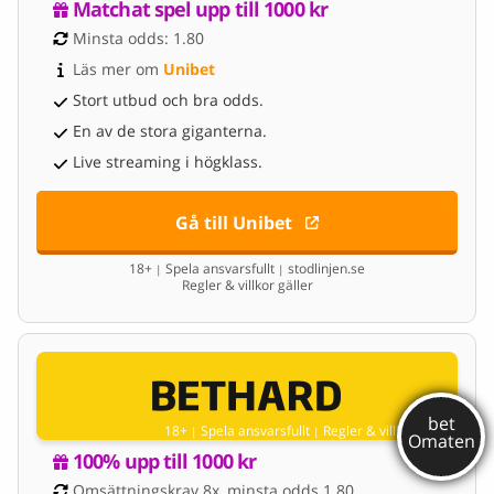
Matchat spel upp till 1000 kr
Minsta odds: 1.80
Läs mer om 
Unibet
Stort utbud och bra odds.
En av de stora giganterna.
Live streaming i högklass.
Gå till Unibet
18+
Spela ansvarsfullt
stodlinjen.se
|
|
Regler & villkor gäller
18+
Spela ansvarsfullt
Regler & villkor gäller
|
|
100% upp till 1000 kr
Omsättningskrav 8x, minsta odds 1.80