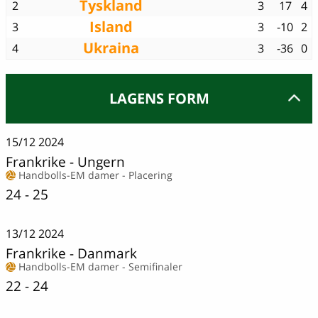
Tyskland
2
3
17
4
Island
3
3
-10
2
Ukraina
4
3
-36
0
LAGENS FORM
15/12
2024
Frankrike
-
Ungern
Handbolls-EM damer - Placering
24 - 25
13/12
2024
Frankrike
-
Danmark
Handbolls-EM damer - Semifinaler
22 - 24