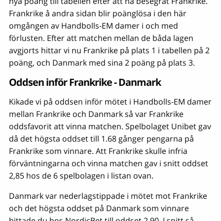
nya poäng till tabellen efter att ha besegrat Frankrike.
Frankrike å andra sidan blir poänglösa i den här
omgången av Handbolls-EM damer i och med
förlusten. Efter att matchen mellan de båda lagen
avgjorts hittar vi nu Frankrike på plats 1 i tabellen på 2
poäng, och Danmark med sina 2 poäng på plats 3.
Oddsen inför Frankrike - Danmark
Kikade vi på oddsen inför mötet i Handbolls-EM damer
mellan Frankrike och Danmark så var Frankrike
oddsfavorit att vinna matchen. Spelbolaget Unibet gav
då det högsta oddset till 1.68 gånger pengarna på
Frankrike som vinnare. Att Frankrike skulle infria
förväntningarna och vinna matchen gav i snitt oddset
2,85 hos de 6 spelbolagen i listan ovan.
Danmark var nederlagstippade i mötet mot Frankrike
och det högsta oddset på Danmark som vinnare
hittade du hos NordicBet till oddset 2.90. I snitt så