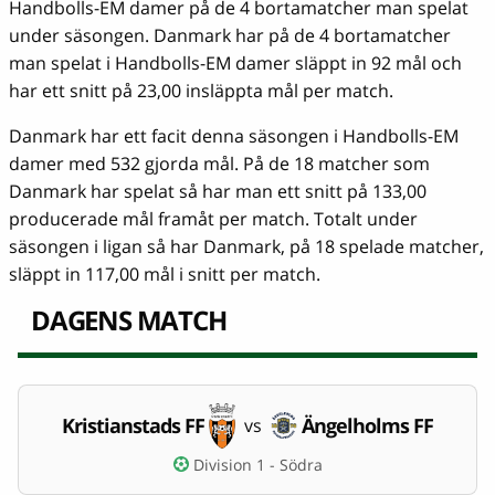
Handbolls-EM damer på de 4 bortamatcher man spelat
under säsongen. Danmark har på de 4 bortamatcher
man spelat i Handbolls-EM damer släppt in 92 mål och
har ett snitt på 23,00 insläppta mål per match.
Danmark har ett facit denna säsongen i Handbolls-EM
damer med 532 gjorda mål. På de 18 matcher som
Danmark har spelat så har man ett snitt på 133,00
producerade mål framåt per match. Totalt under
säsongen i ligan så har Danmark, på 18 spelade matcher,
släppt in 117,00 mål i snitt per match.
DAGENS MATCH
Kristianstads FF
Ängelholms FF
vs
Division 1 - Södra