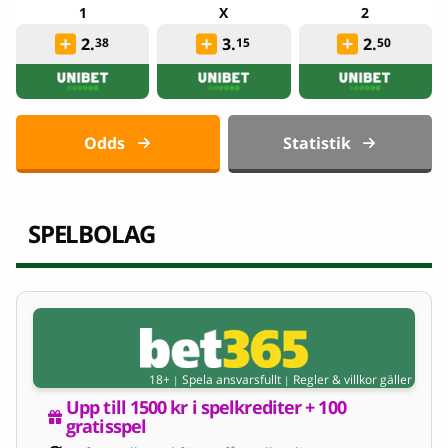
2.
3.
2.
38
15
50
Odds
Statistik
SPELBOLAG
18+
Spela ansvarsfullt
Regler & villkor gäller
|
|
Upp till 1500 kr i spelkrediter + 100 
gratisspel