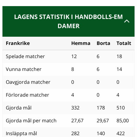
LAGENS STATISTIK I HANDBOLLS-EM
DAMER
Frankrike
Hemma
Borta
Totalt
Spelade matcher
12
6
18
Vunna matcher
8
6
14
Oavgjorda matcher
0
0
0
Förlorade matcher
4
0
4
Gjorda mål
332
178
510
Gjorda mål per match
27,67
29,67
85,00
Insläppta mål
282
140
422