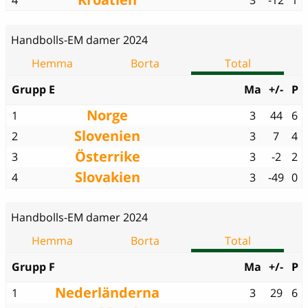
Handbolls-EM damer 2024
Hemma
Borta
Total
Grupp E
Ma
+/-
P
Norge
1
3
44
6
Slovenien
2
3
7
4
Österrike
3
3
-2
2
Slovakien
4
3
-49
0
Handbolls-EM damer 2024
Hemma
Borta
Total
Grupp F
Ma
+/-
P
Nederländerna
1
3
29
6