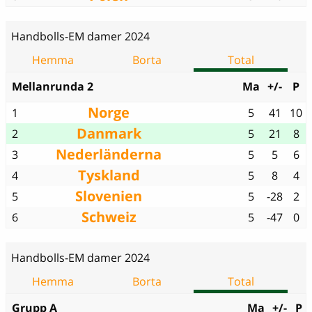
Handbolls-EM damer 2024
Hemma
Borta
Total
Mellanrunda 2
Ma
+/-
P
Norge
1
5
41
10
Danmark
2
5
21
8
Nederländerna
3
5
5
6
Tyskland
4
5
8
4
Slovenien
5
5
-28
2
Schweiz
6
5
-47
0
Handbolls-EM damer 2024
Hemma
Borta
Total
Grupp A
Ma
+/-
P