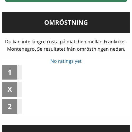
OMRÖSTNING
Du kan inte längre rösta på matchen mellan Frankrike -
Montenegro. Se resultatet från omröstningen nedan.
No ratings yet
1
X
2