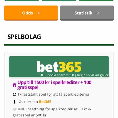
Odds
Statistik
SPELBOLAG
18+
Spela ansvarsfullt
Regler & villkor gäller
|
|
Upp till 1500 kr i spelkrediter + 100 
gratisspel
1x fastställt spel för att få spelkrediterna
Läs mer om 
Bet365
Min. insättning för spelkrediter är 50 kr &
gratisspel är 500 kr