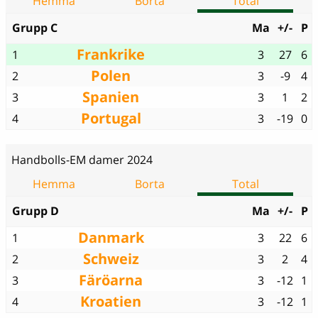
Hemma
Borta
Total
Grupp C
Ma
+/-
P
Frankrike
1
3
27
6
Polen
2
3
-9
4
Spanien
3
3
1
2
Portugal
4
3
-19
0
Handbolls-EM damer 2024
Hemma
Borta
Total
Grupp D
Ma
+/-
P
Danmark
1
3
22
6
Schweiz
2
3
2
4
Färöarna
3
3
-12
1
Kroatien
4
3
-12
1