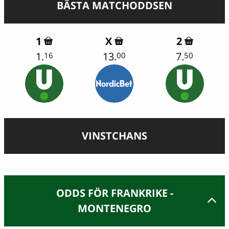
BÄSTA MATCHODDSEN
1
X
2
1.
13.
7.
16
00
50
VINSTCHANS
ODDS FÖR FRANKRIKE -
MONTENEGRO