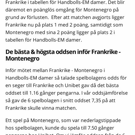
Frankrike i tabellen för Handbolls-EM damer. Det blir
däremot en poänglös omgång för Montenegro på
grund av förlusten. Efter att matchen avgjorts ligger
Frankrike nu på plats 1 med 2 poäng, samtidigt som
Montenegro med sina 2 poäng ligger på plats 2 i
tabellen för Handbolls-EM damer.
De bästa & högsta oddsen inför Frankrike -
Montenegro
Inför mötet mellan Frankrike - Montenegro i
Handbolls-EM damer så talade spelbolagens odds för
en seger till Frankrike och Unibet gav då det bästa
oddset till 1.16 gånger pengarna. I vår oddsjämförelse
så gav de 6 spelbolagen i snitt oddset 7,35 på att
Frankrike skulle vinna matchen.
Ett spel på Montenegro, som var nederlagstippade
hos spelbolagen, kunde du spela till 7.50 gånger