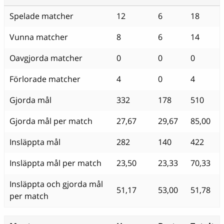
Spelade matcher
12
6
18
Vunna matcher
8
6
14
Oavgjorda matcher
0
0
0
Förlorade matcher
4
0
4
Gjorda mål
332
178
510
Gjorda mål per match
27,67
29,67
85,00
Insläppta mål
282
140
422
Insläppta mål per match
23,50
23,33
70,33
Insläppta och gjorda mål
51,17
53,00
51,78
per match