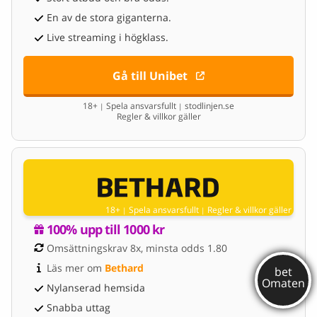
En av de stora giganterna.
Live streaming i högklass.
Gå till Unibet
18+
Spela ansvarsfullt
stodlinjen.se
|
|
Regler & villkor gäller
18+
Spela ansvarsfullt
Regler & villkor gäller
|
|
100% upp till 1000 kr
Omsättningskrav 8x, minsta odds 1.80
Läs mer om 
Bethard
Nylanserad hemsida
Snabba uttag