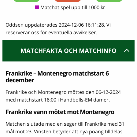
Matchat spel upp till 1000 kr
Oddsen uppdaterades 2024-12-06 16:11:28. Vi
reserverar oss för eventuella avvikelser.
MATCHFAKTA OCH MATCHINFO
Frankrike – Montenegro matchstart 6
december
Frankrike och Montenegro möttes den 06-12-2024
med matchstart 18:00 i Handbolls-EM damer.
Frankrike vann mötet mot Montenegro
Matchen slutade med en seger till Frankrike med 31
mål mot 23. Vinsten betyder att nya poäng tilldelas