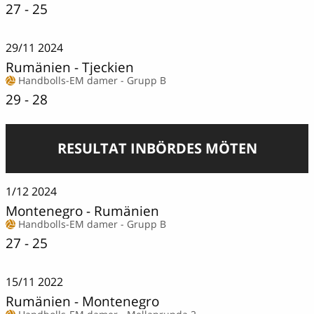
27 - 25
29/11
2024
Rumänien
-
Tjeckien
Handbolls-EM damer - Grupp B
29 - 28
RESULTAT INBÖRDES MÖTEN
1/12
2024
Montenegro
-
Rumänien
Handbolls-EM damer - Grupp B
27 - 25
15/11
2022
Rumänien
-
Montenegro