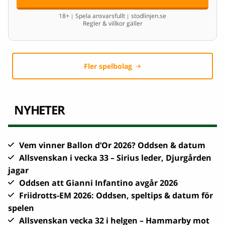
18+
Spela ansvarsfullt
stodlinjen.se
|
|
Regler & villkor gäller
Fler spelbolag
NYHETER
Vem vinner Ballon d’Or 2026? Oddsen & datum
Allsvenskan i vecka 33 – Sirius leder, Djurgården
jagar
Oddsen att Gianni Infantino avgår 2026
Friidrotts-EM 2026: Oddsen, speltips & datum för
spelen
Allsvenskan vecka 32 i helgen – Hammarby mot