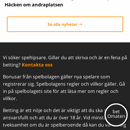
Häcken om andraplatsen
Se alla nyheter
Vi söker speltipsare. Gillar du att skriva och är en fena på
betting?
Kontakta oss
Bonusar från spelbolagen gäller nya spelare som
registrerar sig. Spelbolagens regler och villkor gäller. Gå
in på spelbolagets site för att läsa mer om regler och
villkor.
Betting är ett nöje och det är viktigt att du ska spela
ansvarsfullt och att du är över 18 år. Vid minsta
tveksamhet om du är spelberoende då kan du vända dig