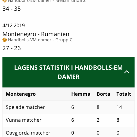
Handbolls-EM damer - Mellanrunda 2
34 - 35
4/12
2019
Montenegro
-
Rumänien
Handbolls-VM damer - Grupp C
27 - 26
LAGENS STATISTIK I HANDBOLLS-EM
DAMER
Montenegro
Hemma
Borta
Totalt
Spelade matcher
6
8
14
Vunna matcher
6
2
8
Oavgjorda matcher
0
0
0