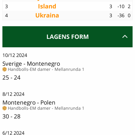
Island
3
3
-10
2
Ukraina
4
3
-36
0
LAGENS FORM
10/12
2024
Sverige
-
Montenegro
Handbolls-EM damer - Mellanrunda 1
25 - 24
8/12
2024
Montenegro
-
Polen
Handbolls-EM damer - Mellanrunda 1
30 - 28
6/12
2024