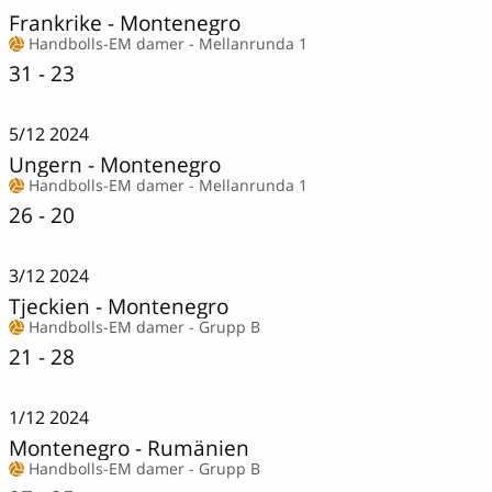
Frankrike
-
Montenegro
Handbolls-EM damer - Mellanrunda 1
31 - 23
5/12
2024
Ungern
-
Montenegro
Handbolls-EM damer - Mellanrunda 1
26 - 20
3/12
2024
Tjeckien
-
Montenegro
Handbolls-EM damer - Grupp B
21 - 28
1/12
2024
Montenegro
-
Rumänien
Handbolls-EM damer - Grupp B