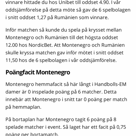
vinnare hittade du hos Unibet till oddset 4.90. I vår
oddsjämförelse på detta möte så gav de 6 spelbolagen
i snitt oddset 1,27 på Rumänien som vinnare.
Inför matchen så kunde du spela på krysset mellan
Montenegro och Rumänien till det högsta oddset
12.00 hos NordicBet. Att Montenegro och Rumänien
skulle kryssa matchen gav inför mötet i snitt oddset
11,50 hos de 6 spelbolagen i vår oddsjämförelse.
Poängfacit Montenegro
Montenegro hemmafacit så här långt i Handbolls-EM
damer är 0 inspelade poäng på 6 matcher. Detta
innebär att Montenegro i snitt tar 0 poäng per match
på hemmaplan.
På bortaplan har Montenegro tagit 6 poäng på 8
spelade matcher i event. Så laget har ett facit på 0,75
poäng per bortamatch.