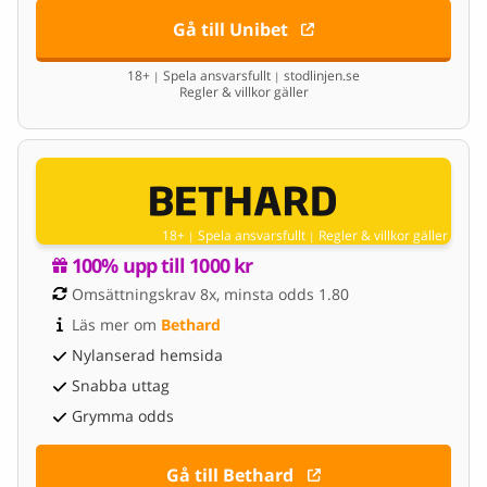
Gå till Unibet
18+
Spela ansvarsfullt
stodlinjen.se
|
|
Regler & villkor gäller
18+
Spela ansvarsfullt
Regler & villkor gäller
|
|
100% upp till 1000 kr
Omsättningskrav 8x, minsta odds 1.80
Läs mer om 
Bethard
Nylanserad hemsida
Snabba uttag
Grymma odds
Gå till Bethard