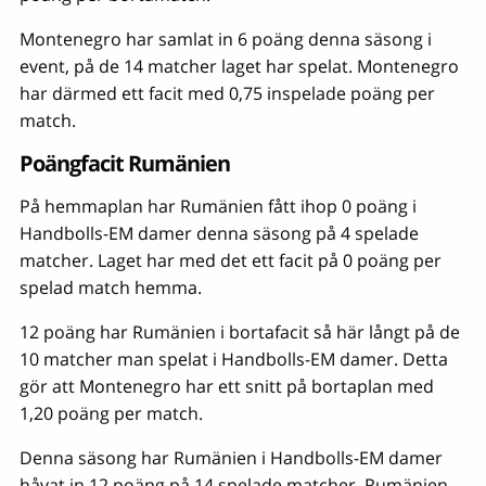
Montenegro har samlat in 6 poäng denna säsong i
event, på de 14 matcher laget har spelat. Montenegro
har därmed ett facit med 0,75 inspelade poäng per
match.
Poängfacit Rumänien
På hemmaplan har Rumänien fått ihop 0 poäng i
Handbolls-EM damer denna säsong på 4 spelade
matcher. Laget har med det ett facit på 0 poäng per
spelad match hemma.
12 poäng har Rumänien i bortafacit så här långt på de
10 matcher man spelat i Handbolls-EM damer. Detta
gör att Montenegro har ett snitt på bortaplan med
1,20 poäng per match.
Denna säsong har Rumänien i Handbolls-EM damer
håvat in 12 poäng på 14 spelade matcher. Rumänien