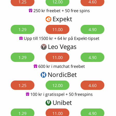
1.25
12.00
4.60
250 kr freebet + 50 free spins
Expekt
1.29
11.00
4.90
Upp till 1500 kr + 64 kr på Expekt-tipset
Leo Vegas
1.29
11.00
4.90
600 kr i matchat freebet
NordicBet
1.25
12.00
4.60
100 kr i gratisspel + 50 freespins
Unibet
1.29
11.00
4.90