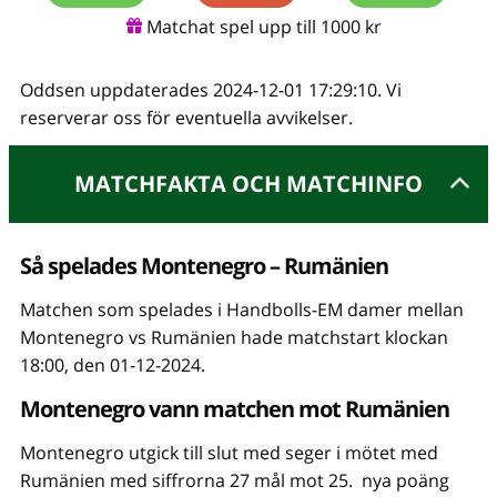
Matchat spel upp till 1000 kr
Oddsen uppdaterades 2024-12-01 17:29:10. Vi
reserverar oss för eventuella avvikelser.
MATCHFAKTA OCH MATCHINFO
Så spelades Montenegro – Rumänien
Matchen som spelades i Handbolls-EM damer mellan
Montenegro vs Rumänien hade matchstart klockan
18:00, den 01-12-2024.
Montenegro vann matchen mot Rumänien
Montenegro utgick till slut med seger i mötet med
Rumänien med siffrorna 27 mål mot 25. nya poäng