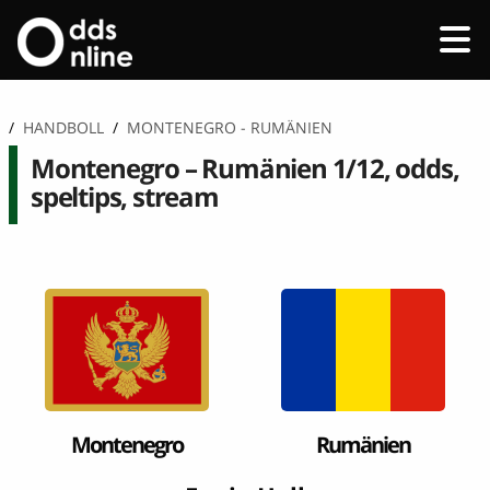
/
HANDBOLL
/
MONTENEGRO - RUMÄNIEN
Montenegro – Rumänien 1/12, odds,
speltips, stream
Montenegro
Rumänien