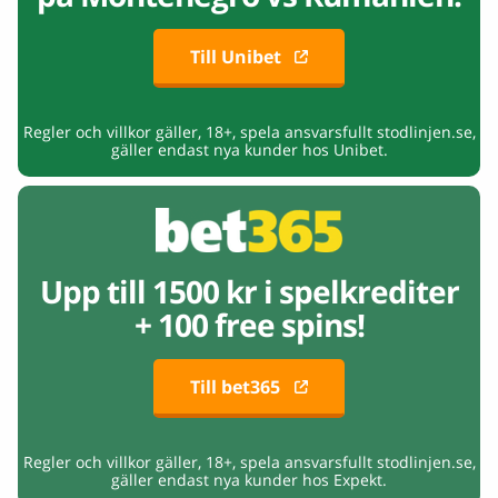
Till Unibet
Regler och villkor gäller, 18+, spela ansvarsfullt stodlinjen.se,
gäller endast nya kunder hos Unibet.
Upp till 1500 kr i spelkrediter
+ 100 free spins!
Till bet365
Regler och villkor gäller, 18+, spela ansvarsfullt stodlinjen.se,
gäller endast nya kunder hos Expekt.