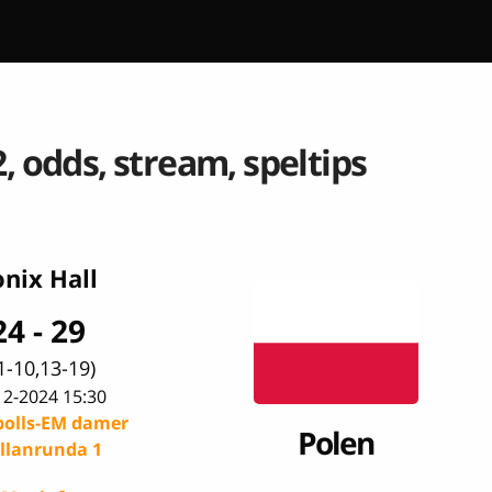
 odds, stream, speltips
onix Hall
24 - 29
1-10,13-19)
12-2024 15:30
olls-EM damer
Polen
llanrunda 1