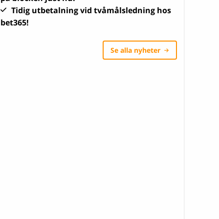
Tidig utbetalning vid tvåmålsledning hos
bet365!
Se alla nyheter