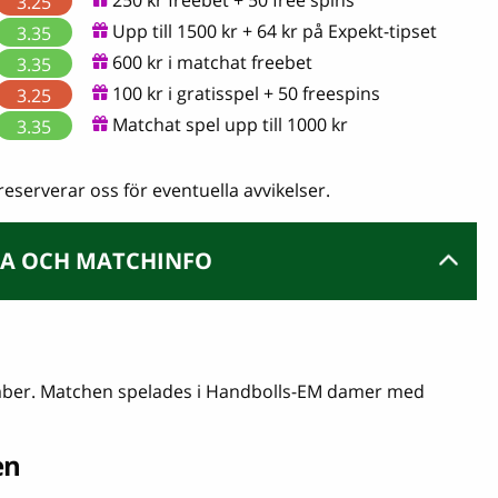
250 kr freebet + 50 free spins
3.25
Upp till 1500 kr + 64 kr på Expekt-tipset
3.35
600 kr i matchat freebet
3.35
100 kr i gratisspel + 50 freespins
3.25
Matchat spel upp till 1000 kr
3.35
serverar oss för eventuella avvikelser.
A OCH MATCHINFO
ber. Matchen spelades i Handbolls-EM damer med
en