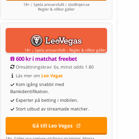
18+
Spela ansvarsfullt
stodlinjen.se
|
|
Regler & villkor gäller
18+
Spela ansvarsfullt
Regler & villkor gäller
|
|
600 kr i matchat freebet
Omsättningskrav: 6x, minst odds 1.80
Läs mer om 
Leo Vegas
Kom igång snabbt med
Bankidentifikation.
Experter på betting i mobilen.
Stort utbud av streamade matcher.
Gå till Leo Vegas
18+. Gäller nya spelare vid första insättning. Minsta