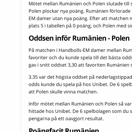
Mötet mellan Rumänien och Polen slutade till sl
Polen plockar nya poäng. Rumänien förlorade 
EM damer utan nya poäng. Efter att matchen m
plats 5 i tabellen på 0 poäng, och Polen med si
Oddsen inför Rumänien - Polen
På matchen i Handbolls-EM damer mellan Rum
favoriter och du kunde spela till det bästa odd
gav i snitt oddset 3,30 att favoriten Rumänien
3.35 var det högsta oddset på nederlagstippa
odds kunde du spela på hos Unibet. De 6 spelb
att Polen skulle vinna matchen.
Inför mötet mellan Rumänien och Polen så var 
hittade hos Unibet. De 6 spelbolagen som du se
pengarna på ett oavgjort resultat.
Poängfacit Rumänien