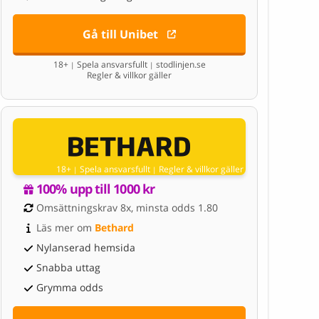
Gå till Unibet
18+
Spela ansvarsfullt
stodlinjen.se
|
|
Regler & villkor gäller
18+
Spela ansvarsfullt
Regler & villkor gäller
|
|
100% upp till 1000 kr
Omsättningskrav 8x, minsta odds 1.80
Läs mer om 
Bethard
Nylanserad hemsida
Snabba uttag
Grymma odds