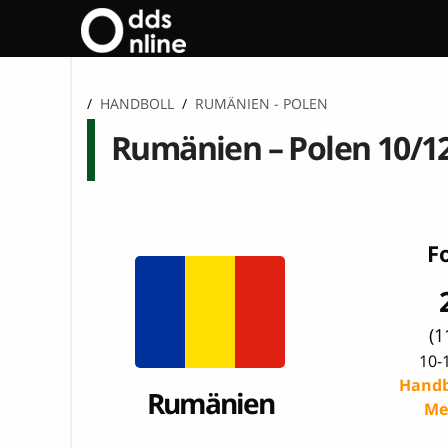
/
HANDBOLL
/
RUMÄNIEN - POLEN
Rumänien – Polen 10/12,
F
(1
10-
Handb
Rumänien
Me