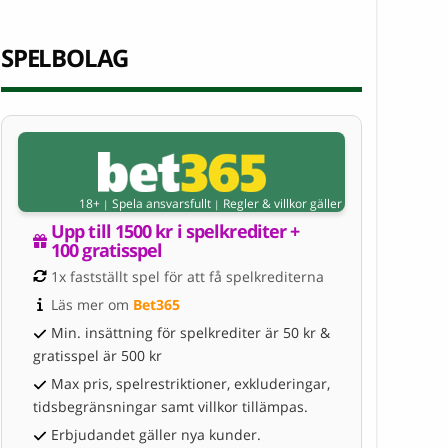
SPELBOLAG
18+
Spela ansvarsfullt
Regler & villkor gäller
|
|
Upp till 1500 kr i spelkrediter + 
100 gratisspel
1x fastställt spel för att få spelkrediterna
Läs mer om 
Bet365
Min. insättning för spelkrediter är 50 kr &
gratisspel är 500 kr
Max pris, spelrestriktioner, exkluderingar,
tidsbegränsningar samt villkor tillämpas.
Erbjudandet gäller nya kunder.