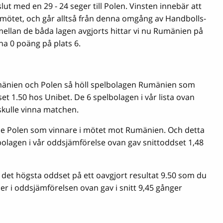
ut med en 29 - 24 seger till Polen. Vinsten innebär att
mötet, och går alltså från denna omgång av Handbolls-
ellan de båda lagen avgjorts hittar vi nu Rumänien på
na 0 poäng på plats 6.
änien och Polen så höll spelbolagen Rumänien som
set 1.50 hos Unibet. De 6 spelbolagen i vår lista ovan
 skulle vinna matchen.
de Polen som vinnare i mötet mot Rumänien. Och detta
olagen i vår oddsjämförelse ovan gav snittoddset 1,48
det högsta oddset på ett oavgjort resultat 9.50 som du
r i oddsjämförelsen ovan gav i snitt 9,45 gånger