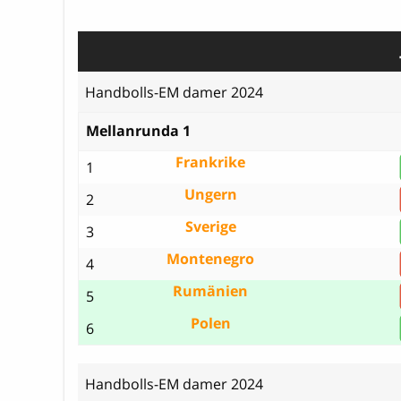
Handbolls-EM damer 2024
Mellanrunda 1
Frankrike
1
Ungern
2
Sverige
3
Montenegro
4
Rumänien
5
Polen
6
Handbolls-EM damer 2024