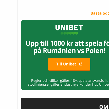
Bästa od
Upp till 1000 kr att spela f
på
Rumänien vs Polen!
Till Unibet
Regler och villkor gäller, 18+, spela ansvarsfullt
stodlinjen.se, gäller endast nya kunder hos Unibe
OM