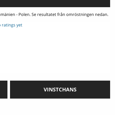
mänien - Polen. Se resultatet från omröstningen nedan.
 ratings yet
VINSTCHANS