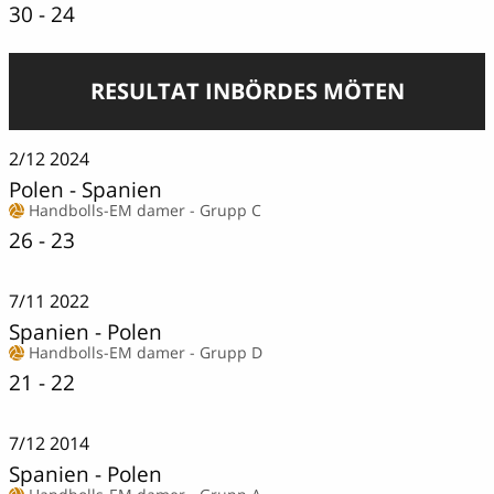
30 - 24
RESULTAT INBÖRDES MÖTEN
2/12
2024
Polen
-
Spanien
Handbolls-EM damer - Grupp C
26 - 23
7/11
2022
Spanien
-
Polen
Handbolls-EM damer - Grupp D
21 - 22
7/12
2014
Spanien
-
Polen