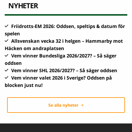
NYHETER
Friidrotts-EM 2026: Oddsen, speltips & datum för
spelen
Allsvenskan vecka 32 i helgen – Hammarby mot
Häcken om andraplatsen
Vem vinner Bundesliga 2026/2027? – Så säger
oddsen
Vem vinner SHL 2026/2027? – Så säger oddsen
Vem vinner valet 2026 i Sverige? Oddsen på
blocken just nu!
Se alla nyheter