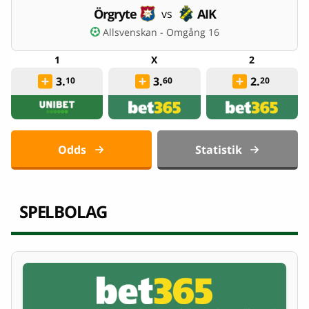
Örgryte
AIK
vs
Allsvenskan - Omgång 16
3.
3.
2.
10
60
20
Odds
Statistik
SPELBOLAG