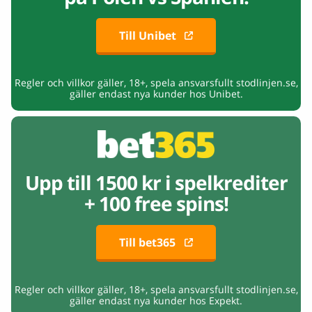
Till Unibet
Regler och villkor gäller, 18+, spela ansvarsfullt stodlinjen.se,
gäller endast nya kunder hos Unibet.
Upp till 1500 kr i spelkrediter
+ 100 free spins!
Till bet365
Regler och villkor gäller, 18+, spela ansvarsfullt stodlinjen.se,
gäller endast nya kunder hos Expekt.