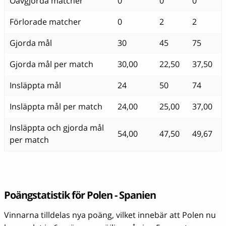
Oavgjorda matcher
0
0
0
Förlorade matcher
0
2
2
Gjorda mål
30
45
75
Gjorda mål per match
30,00
22,50
37,50
Insläppta mål
24
50
74
Insläppta mål per match
24,00
25,00
37,00
Insläppta och gjorda mål
54,00
47,50
49,67
per match
Poängstatistik för Polen - Spanien
Vinnarna tilldelas nya poäng, vilket innebär att Polen nu