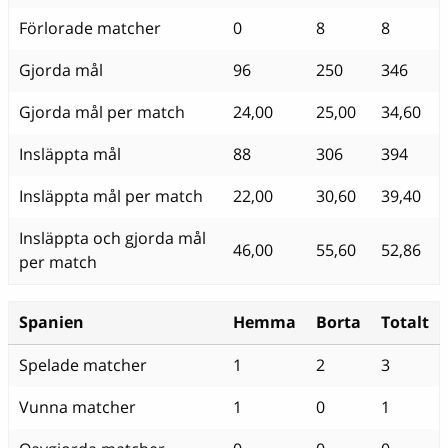
Förlorade matcher
0
8
8
Gjorda mål
96
250
346
Gjorda mål per match
24,00
25,00
34,60
Insläppta mål
88
306
394
Insläppta mål per match
22,00
30,60
39,40
Insläppta och gjorda mål
46,00
55,60
52,86
per match
Spanien
Hemma
Borta
Totalt
Spelade matcher
1
2
3
Vunna matcher
1
0
1