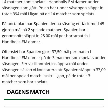
14 matcher som spelats i Handbolls-EM damer under
säsongen som gått. Polen har under säsongen släppt in
totalt 394 mål i ligan på de 14 matcher som spelats.
På bortaplan har Spanien denna säsong ett facit med 45
gjorda mål på 2 spelade matcher. Spanien har i
genomsnitt släppt in 25,00 mål per bortamatch i
Handbolls-EM damer.
Offensivt har Spanien gjort 37,50 mål per match i
Handbolls-EM damer på de 3 matcher som spelats under
säsongen. Ser vi till antalet insläppta mål under
säsongen så kan vi konstatera att Spanien släppt in 37,00
mål per spelad match i snitt i ligan, på de totalt 3
matcher som har spelats.
DAGENS MATCH