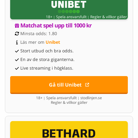
18+
Spela ansvarsfullt
Regler & villkor gäller
|
|
Matchat spel upp till 1000 kr
Minsta odds: 1.80
Läs mer om 
Unibet
Stort utbud och bra odds.
En av de stora giganterna.
Live streaming i högklass.
Gå till Unibet
18+
Spela ansvarsfullt
stodlinjen.se
|
|
Regler & villkor gäller