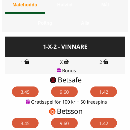
Matchodds
Halvtid
Mål
Poäng
Alla
1-X-2 - VINNARE
1
X
2
Bonus
Betsafe
3.45
9.60
1.42
Gratisspel för 100 kr + 50 freespins
Betsson
3.45
9.60
1.42