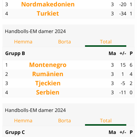
Nordmakedonien
3
3
-20
1
Turkiet
4
3
-34
1
Handbolls-EM damer 2024
Hemma
Borta
Total
Grupp B
Ma
+/-
P
Montenegro
1
3
15
6
Rumänien
2
3
1
4
Tjeckien
3
3
-5
2
Serbien
4
3
-11
0
Handbolls-EM damer 2024
Hemma
Borta
Total
Grupp C
Ma
+/-
P