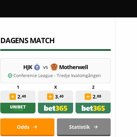
DAGENS MATCH
HJK
Motherwell
vs
Conference League - Tredje kvalomgången
2.
3.
2.
40
40
88
Odds
Statistik