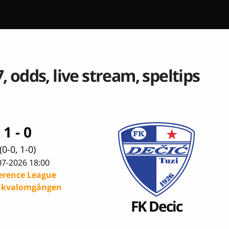
, odds, live stream, speltips
1 - 0
(0-0, 1-0)
07-2026 18:00
erence League
a kvalomgången
FK Decic