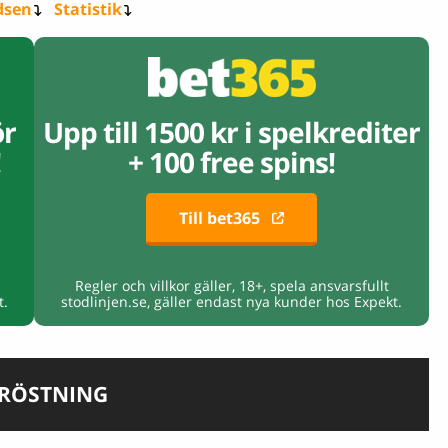
dsen
Statistik
ör
Upp till 1500 kr i spelkrediter
!
+ 100 free spins!
Till bet365
Regler och villkor gäller, 18+, spela ansvarsfullt
t.
stodlinjen.se, gäller endast nya kunder hos Expekt.
RÖSTNING