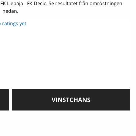
K Liepaja - FK Decic. Se resultatet från omröstningen
nedan.
 ratings yet
VINSTCHANS