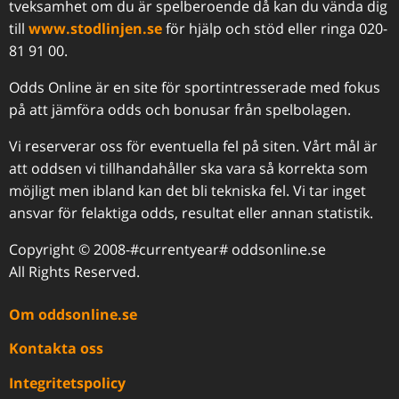
tveksamhet om du är spelberoende då kan du vända dig
till
www.stodlinjen.se
för hjälp och stöd eller ringa 020-
81 91 00.
Odds Online är en site för sportintresserade med fokus
på att jämföra odds och bonusar från spelbolagen.
Vi reserverar oss för eventuella fel på siten. Vårt mål är
att oddsen vi tillhandahåller ska vara så korrekta som
möjligt men ibland kan det bli tekniska fel. Vi tar inget
ansvar för felaktiga odds, resultat eller annan statistik.
Copyright © 2008-#currentyear# oddsonline.se
All Rights Reserved.
Om oddsonline.se
Kontakta oss
Integritetspolicy