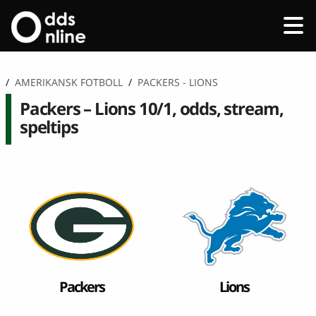
/
AMERIKANSK FOTBOLL
/
PACKERS - LIONS
Packers – Lions 10/1, odds, stream,
speltips
Packers
Lions