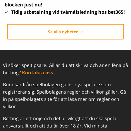
blocken just nu!
Tidig utbetalning vid tvåmålsledning hos bet365!
Se alla nyheter
Vi söker speltipsare. Gillar du att skriva och är en fena på
betting?
Kontakta oss
Bonusar från spelbolagen gäller nya spelare som
registrerar sig. Spelbolagens regler och villkor gäller. Gå
in på spelbolagets site för att läsa mer om regler och
villkor.
Betting är ett nöje och det är viktigt att du ska spela
ansvarsfullt och att du är över 18 år. Vid minsta