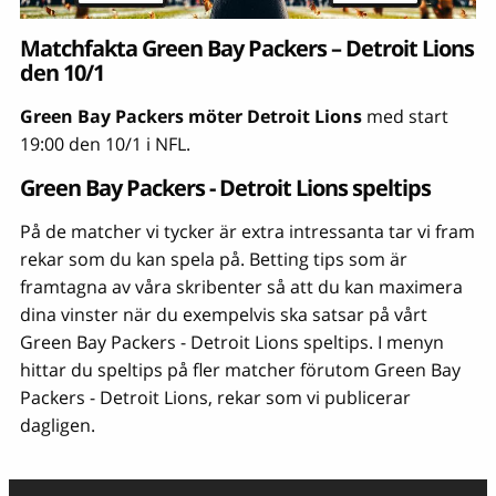
Matchfakta Green Bay Packers – Detroit Lions
den 10/1
Green Bay Packers möter Detroit Lions
med start
19:00 den 10/1 i NFL.
Green Bay Packers - Detroit Lions speltips
På de matcher vi tycker är extra intressanta tar vi fram
rekar som du kan spela på. Betting tips som är
framtagna av våra skribenter så att du kan maximera
dina vinster när du exempelvis ska satsar på vårt
Green Bay Packers - Detroit Lions speltips. I menyn
hittar du speltips på fler matcher förutom Green Bay
Packers - Detroit Lions, rekar som vi publicerar
dagligen.