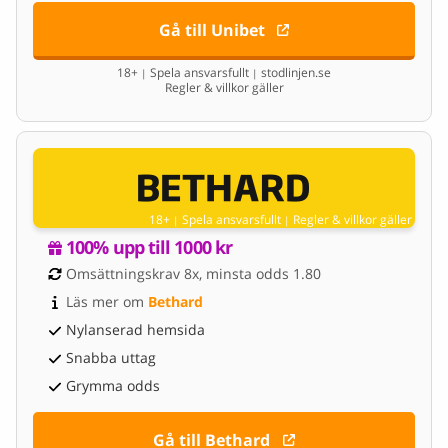
Gå till Unibet
18+
Spela ansvarsfullt
stodlinjen.se
|
|
Regler & villkor gäller
18+
Spela ansvarsfullt
Regler & villkor gäller
|
|
100% upp till 1000 kr
Omsättningskrav 8x, minsta odds 1.80
Läs mer om 
Bethard
Nylanserad hemsida
Snabba uttag
Grymma odds
Gå till Bethard