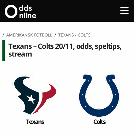
/
AMERIKANSK FOTBOLL
/
TEXANS - COLTS
Texans – Colts 20/11, odds, speltips,
stream
Texans
Colts