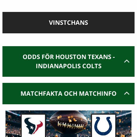
VINSTCHANS
ODDS FÖR HOUSTON TEXANS -
INDIANAPOLIS COLTS
MATCHFAKTA OCH MATCHINFO