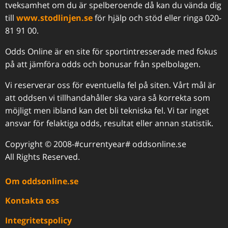
tveksamhet om du är spelberoende då kan du vända dig
till
www.stodlinjen.se
för hjälp och stöd eller ringa 020-
81 91 00.
Odds Online är en site för sportintresserade med fokus
på att jämföra odds och bonusar från spelbolagen.
Vi reserverar oss för eventuella fel på siten. Vårt mål är
att oddsen vi tillhandahåller ska vara så korrekta som
möjligt men ibland kan det bli tekniska fel. Vi tar inget
ansvar för felaktiga odds, resultat eller annan statistik.
Copyright © 2008-#currentyear# oddsonline.se
All Rights Reserved.
Om oddsonline.se
Kontakta oss
Integritetspolicy