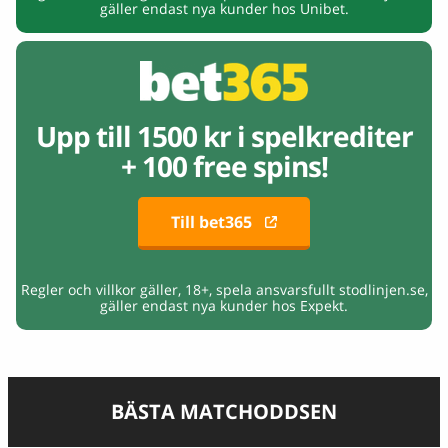
gäller endast nya kunder hos Unibet.
Upp till 1500 kr i spelkrediter
+ 100 free spins!
Till bet365
Regler och villkor gäller, 18+, spela ansvarsfullt stodlinjen.se,
gäller endast nya kunder hos Expekt.
BÄSTA MATCHODDSEN