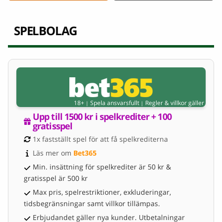
SPELBOLAG
18+
Spela ansvarsfullt
Regler & villkor gäller
|
|
Upp till 1500 kr i spelkrediter + 100 
gratisspel
1x fastställt spel för att få spelkrediterna
Läs mer om 
Bet365
Min. insättning för spelkrediter är 50 kr &
gratisspel är 500 kr
Max pris, spelrestriktioner, exkluderingar,
tidsbegränsningar samt villkor tillämpas.
Erbjudandet gäller nya kunder. Utbetalningar