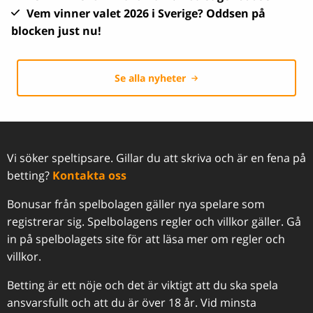
Vem vinner valet 2026 i Sverige? Oddsen på
blocken just nu!
Se alla nyheter
Vi söker speltipsare. Gillar du att skriva och är en fena på
betting?
Kontakta oss
Bonusar från spelbolagen gäller nya spelare som
registrerar sig. Spelbolagens regler och villkor gäller. Gå
in på spelbolagets site för att läsa mer om regler och
villkor.
Betting är ett nöje och det är viktigt att du ska spela
ansvarsfullt och att du är över 18 år. Vid minsta