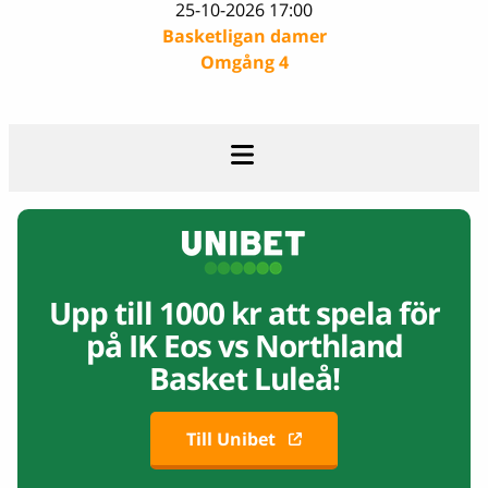
25-10-2026 17:00
Basketligan damer
Omgång 4
Upp till 1000 kr att spela för
på
IK Eos vs Northland
Basket Luleå!
Till Unibet