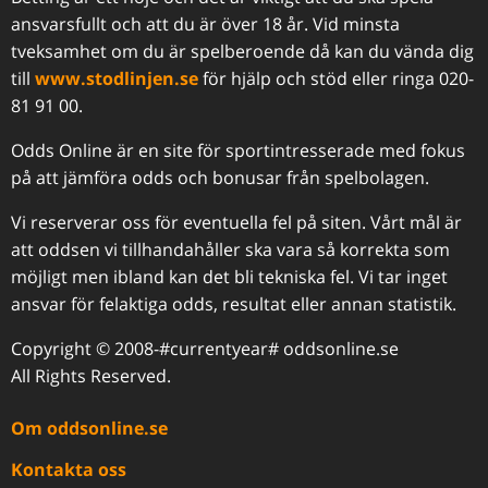
ansvarsfullt och att du är över 18 år. Vid minsta
tveksamhet om du är spelberoende då kan du vända dig
till
www.stodlinjen.se
för hjälp och stöd eller ringa 020-
81 91 00.
Odds Online är en site för sportintresserade med fokus
på att jämföra odds och bonusar från spelbolagen.
Vi reserverar oss för eventuella fel på siten. Vårt mål är
att oddsen vi tillhandahåller ska vara så korrekta som
möjligt men ibland kan det bli tekniska fel. Vi tar inget
ansvar för felaktiga odds, resultat eller annan statistik.
Copyright © 2008-#currentyear# oddsonline.se
All Rights Reserved.
Om oddsonline.se
Kontakta oss