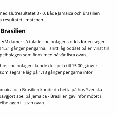
 med slutresultatet 0 - 0. Både Jamaica och Brasilien
a resultatet i matchen.
Brasilien
lls-VM damer så talade spelbolagens odds för en seger
l 1.21 gånger pengarna. I snitt låg oddset på en vinst till
spelbolagen som finns med på vår lista ovan.
hos spelbolagen, kunde du spela till 15.00 gånger
 som segrare låg på 1,18 gånger pengarna inför
Jamaica och Brasilien kunde du betta på hos Svenska
oavgjort spel på Jamaica - Brasilien gav inför mötet i
lbolagen i listan ovan.