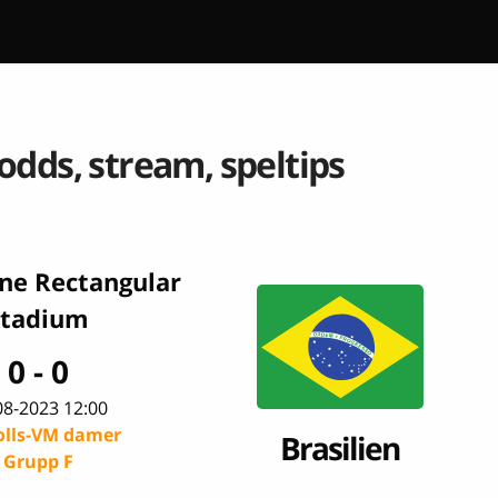
 odds, stream, speltips
ne Rectangular
Stadium
0 - 0
08-2023 12:00
olls-VM damer
Brasilien
Grupp F