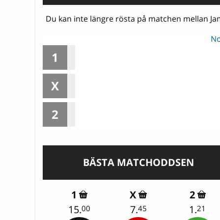
Du kan inte längre rösta på matchen mellan Jam
No
1
X
2
BÄSTA MATCHODDSEN
1
X
2
15.
7.
1.
00
45
21