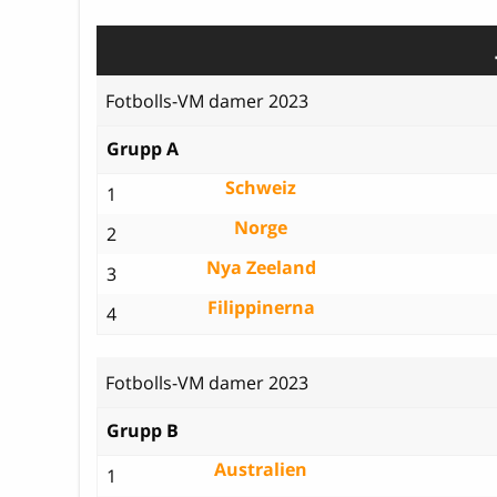
Fotbolls-VM damer 2023
Grupp A
Schweiz
1
Norge
2
Nya Zeeland
3
Filippinerna
4
Fotbolls-VM damer 2023
Grupp B
Australien
1