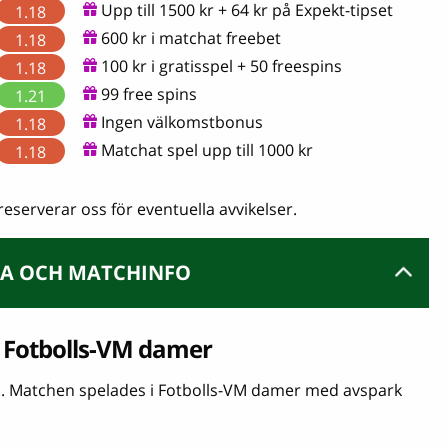
Upp till 1500 kr + 64 kr på Expekt-tipset
1.18
600 kr i matchat freebet
1.18
100 kr i gratisspel + 50 freespins
1.18
99 free spins
1.21
Ingen välkomstbonus
1.18
Matchat spel upp till 1000 kr
1.18
serverar oss för eventuella avvikelser.
A OCH MATCHINFO
 i Fotbolls-VM damer
ti. Matchen spelades i Fotbolls-VM damer med avspark