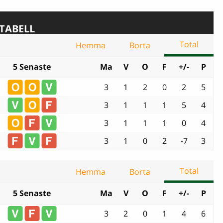
TABELL
Total
Hemma
Borta
5 Senaste
Ma
V
O
F
+/-
P
3
1
2
0
2
5
3
1
1
1
5
4
3
1
1
1
0
4
3
1
0
2
-7
3
Total
Hemma
Borta
5 Senaste
Ma
V
O
F
+/-
P
3
2
0
1
4
6