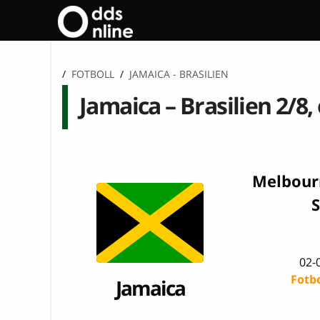
/
FOTBOLL
/
JAMAICA - BRASILIEN
Jamaica – Brasilien 2/8,
Melbour
02-
Fotb
Jamaica