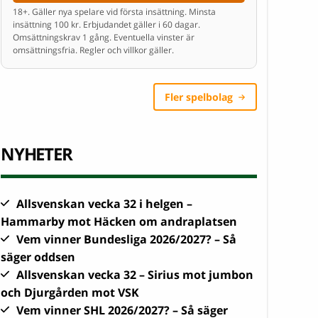
18+. Gäller nya spelare vid första insättning. Minsta
insättning 100 kr. Erbjudandet gäller i 60 dagar.
Omsättningskrav 1 gång. Eventuella vinster är
omsättningsfria. Regler och villkor gäller.
Fler spelbolag
NYHETER
Allsvenskan vecka 32 i helgen –
Hammarby mot Häcken om andraplatsen
Vem vinner Bundesliga 2026/2027? – Så
säger oddsen
Allsvenskan vecka 32 – Sirius mot jumbon
och Djurgården mot VSK
Vem vinner SHL 2026/2027? – Så säger