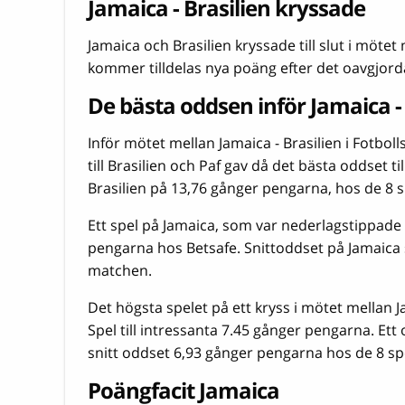
Jamaica - Brasilien kryssade
Jamaica och Brasilien kryssade till slut i mötet
kommer tilldelas nya poäng efter det oavgjord
De bästa oddsen inför Jamaica - 
Inför mötet mellan Jamaica - Brasilien i Fotbo
till Brasilien och Paf gav då det bästa oddset til
Brasilien på 13,76 gånger pengarna, hos de 8 
Ett spel på Jamaica, som var nederlagstippade 
pengarna hos Betsafe. Snittoddset på Jamaica
matchen.
Det högsta spelet på ett kryss i mötet mellan 
Spel till intressanta 7.45 gånger pengarna. Ett 
snitt oddset 6,93 gånger pengarna hos de 8 spe
Poängfacit Jamaica