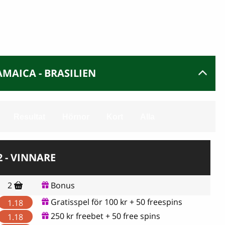
AMAICA - BRASILIEN
Resultat
Hörnor
Kort
Alla
2 - VINNARE
2
Bonus
Gratisspel för 100 kr + 50 freespins
1.18
250 kr freebet + 50 free spins
1.18