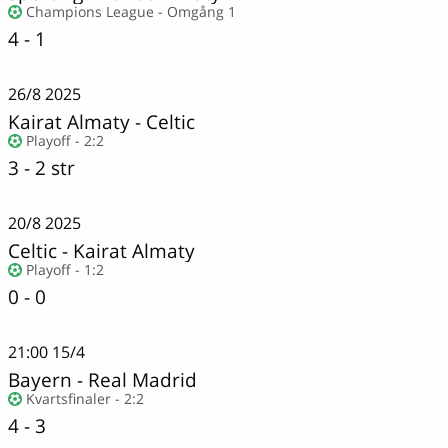
Champions League - Omgång 1
4 - 1
26/8
2025
Kairat Almaty
-
Celtic
Playoff - 2:2
3 - 2 str
20/8
2025
Celtic
-
Kairat Almaty
Playoff - 1:2
0 - 0
21:00
15/4
Bayern
-
Real Madrid
Kvartsfinaler - 2:2
4 - 3