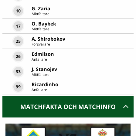
G. Zaria
10
Mittfältare
O. Baybek
17
Mittfältare
A. Shirobokov
25
Försvarare
Edmilson
26
Anfallare
J. Stanojev
33
Mittfältare
Ricardinho
99
Anfallare
MATCHFAKTA OCH MATCHINFO