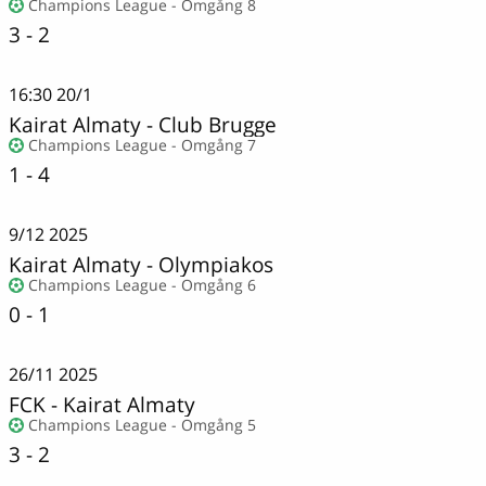
Champions League - Omgång 8
3 - 2
16:30
20/1
Kairat Almaty
-
Club Brugge
Champions League - Omgång 7
1 - 4
9/12
2025
Kairat Almaty
-
Olympiakos
Champions League - Omgång 6
0 - 1
26/11
2025
FCK
-
Kairat Almaty
Champions League - Omgång 5
3 - 2