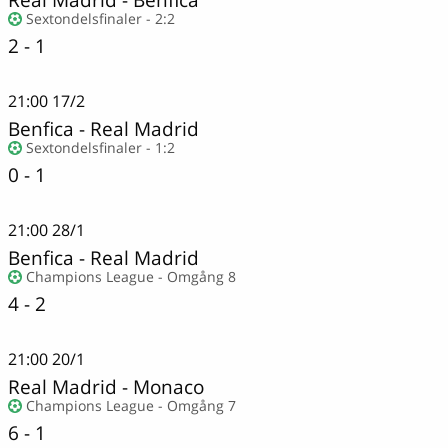
Sextondelsfinaler - 2:2
2 - 1
21:00
17/2
Benfica
-
Real Madrid
Sextondelsfinaler - 1:2
0 - 1
21:00
28/1
Benfica
-
Real Madrid
Champions League - Omgång 8
4 - 2
21:00
20/1
Real Madrid
-
Monaco
Champions League - Omgång 7
6 - 1