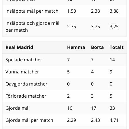
Insläppta mål per match
1,50
2,38
3,88
Insläppta och gjorda mål
2,75
3,75
3,25
per match
Real Madrid
Hemma
Borta
Totalt
Spelade matcher
7
7
14
Vunna matcher
5
4
9
Oavgjorda matcher
0
0
0
Förlorade matcher
2
3
5
Gjorda mål
16
17
33
Gjorda mål per match
2,29
2,43
4,71