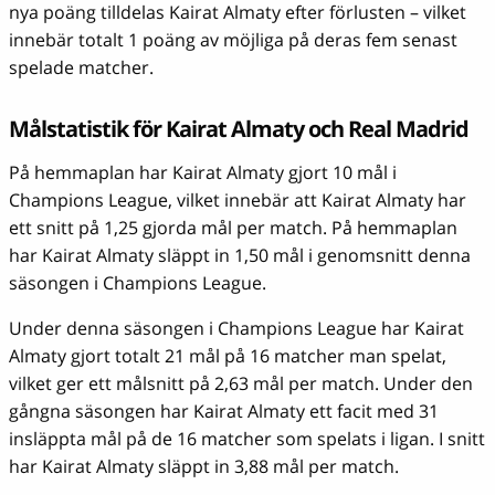
nya poäng tilldelas Kairat Almaty efter förlusten – vilket
innebär totalt 1 poäng av möjliga på deras fem senast
spelade matcher.
Målstatistik för Kairat Almaty och Real Madrid
På hemmaplan har Kairat Almaty gjort 10 mål i
Champions League, vilket innebär att Kairat Almaty har
ett snitt på 1,25 gjorda mål per match. På hemmaplan
har Kairat Almaty släppt in 1,50 mål i genomsnitt denna
säsongen i Champions League.
Under denna säsongen i Champions League har Kairat
Almaty gjort totalt 21 mål på 16 matcher man spelat,
vilket ger ett målsnitt på 2,63 mål per match. Under den
gångna säsongen har Kairat Almaty ett facit med 31
insläppta mål på de 16 matcher som spelats i ligan. I snitt
har Kairat Almaty släppt in 3,88 mål per match.