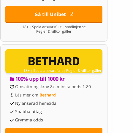
Gå till Unibet
18+
Spela ansvarsfullt
stodlinjen.se
|
|
Regler & villkor gäller
18+
Spela ansvarsfullt
Regler & villkor gäller
|
|
100% upp till 1000 kr
Omsättningskrav 8x, minsta odds 1.80
Läs mer om 
Bethard
Nylanserad hemsida
Snabba uttag
Grymma odds