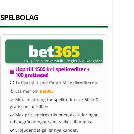
SPELBOLAG
18+
Spela ansvarsfullt
Regler & villkor gäller
|
|
Upp till 1500 kr i spelkrediter + 
100 gratisspel
1x fastställt spel för att få spelkrediterna
Läs mer om 
Bet365
Min. insättning för spelkrediter är 50 kr &
gratisspel är 500 kr
Max pris, spelrestriktioner, exkluderingar,
tidsbegränsningar samt villkor tillämpas.
Erbjudandet gäller nya kunder.