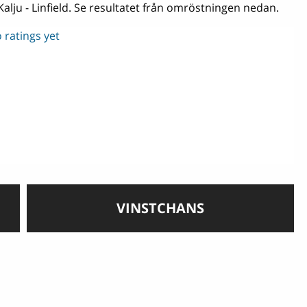
alju - Linfield. Se resultatet från omröstningen nedan.
 ratings yet
VINSTCHANS