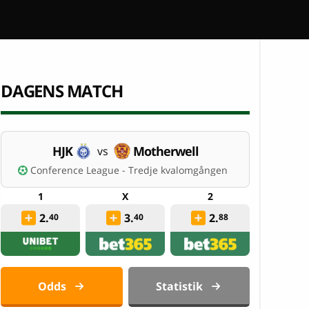
DAGENS MATCH
HJK
Motherwell
vs
Conference League - Tredje kvalomgången
2.
3.
2.
40
40
88
Odds
Statistik