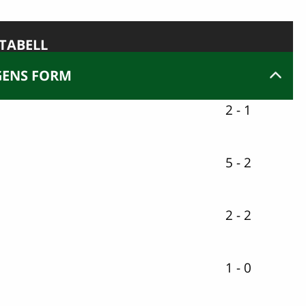
TABELL
GENS FORM
2 - 1
5 - 2
2 - 2
1 - 0