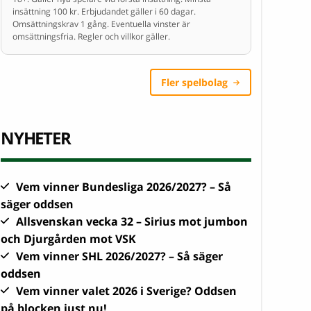
insättning 100 kr. Erbjudandet gäller i 60 dagar.
Omsättningskrav 1 gång. Eventuella vinster är
omsättningsfria. Regler och villkor gäller.
Fler spelbolag
NYHETER
Vem vinner Bundesliga 2026/2027? – Så
säger oddsen
Allsvenskan vecka 32 – Sirius mot jumbon
och Djurgården mot VSK
Vem vinner SHL 2026/2027? – Så säger
oddsen
Vem vinner valet 2026 i Sverige? Oddsen
på blocken just nu!