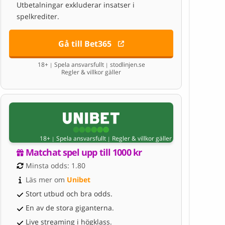
Utbetalningar exkluderar insatser i
spelkrediter.
Gå till Bet365
18+
Spela ansvarsfullt
stodlinjen.se
|
|
Regler & villkor gäller
18+
Spela ansvarsfullt
Regler & villkor gäller
|
|
Matchat spel upp till 1000 kr
Minsta odds: 1.80
Läs mer om 
Unibet
Stort utbud och bra odds.
En av de stora giganterna.
Live streaming i högklass.