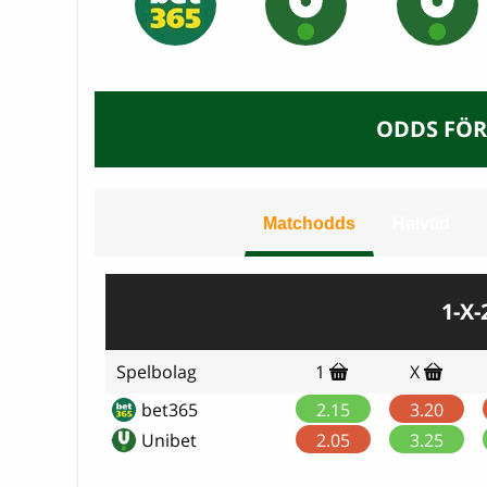
ODDS FÖR 
Matchodds
Halvtid
1-X-
Spelbolag
1
X
2.15
3.20
bet365
2.05
3.25
Unibet