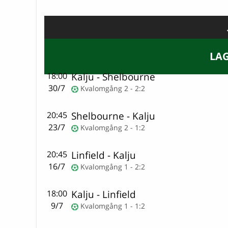
LA
Kalju
-
Shelbourne
18:00
30/7
Kvalomgång 2 - 2:2
Shelbourne
-
Kalju
20:45
23/7
Kvalomgång 2 - 1:2
Linfield
-
Kalju
20:45
16/7
Kvalomgång 1 - 2:2
Kalju
-
Linfield
18:00
9/7
Kvalomgång 1 - 1:2