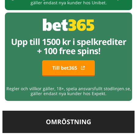
gäller endast nya kunder hos Unibet.
Upp till 1500 kr i spelkrediter
+ 100 free spins!
Till bet365
Regler och villkor gäller, 18+, spela ansvarsfullt stodlinjen.se,
gäller endast nya kunder hos Expekt.
OMRÖSTNING