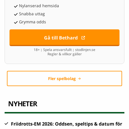
Nylanserad hemsida
Snabba uttag
Grymma odds
Gå till Bethard
18+
Spela ansvarsfullt
stodlinjen.se
|
|
Regler & villkor gäller
Fler spelbolag
NYHETER
Friidrotts-EM 2026: Oddsen, speltips & datum för