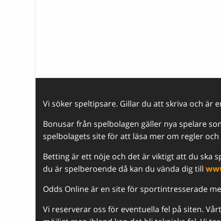
Vi söker speltipsare. Gillar du att skriva och är 
Bonusar från spelbolagen gäller nya spelare som 
spelbolagets site för att läsa mer om regler och v
Betting är ett nöje och det är viktigt att du ska
du är spelberoende då kan du vända dig till
www
Odds Online är en site för sportintresserade m
Vi reserverar oss för eventuella fel på siten. Vå