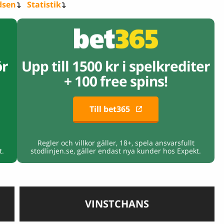
dsen
Statistik
ör
Upp till 1500 kr i spelkrediter
+ 100 free spins!
Till bet365
Regler och villkor gäller, 18+, spela ansvarsfullt
t.
stodlinjen.se, gäller endast nya kunder hos Expekt.
VINSTCHANS