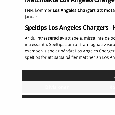
I NFL kommer
Los Angeles Chargers att möta
januari.
Speltips Los Angeles Chargers - 
Är du intresserad av att spela, missa inte de o
intressanta. Speltips som är framtagna av våra
exempelvis spelar på vårt Los Angeles Chargers 
speltips för att satsa på fler matcher än Los A
Divisioner
Ko