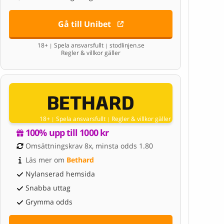
Gå till Unibet
18+
Spela ansvarsfullt
stodlinjen.se
|
|
Regler & villkor gäller
18+
Spela ansvarsfullt
Regler & villkor gäller
|
|
100% upp till 1000 kr
Omsättningskrav 8x, minsta odds 1.80
Läs mer om 
Bethard
Nylanserad hemsida
Snabba uttag
Grymma odds