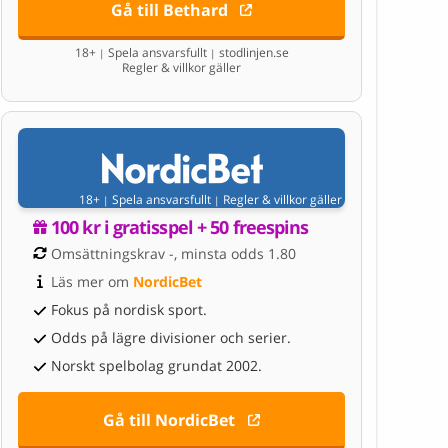
Gå till Bethard
18+
Spela ansvarsfullt
stodlinjen.se
|
|
Regler & villkor gäller
18+
Spela ansvarsfullt
Regler & villkor gäller
|
|
100 kr i gratisspel + 50 freespins
Omsättningskrav -, minsta odds 1.80
Läs mer om 
NordicBet
Fokus på nordisk sport.
Odds på lägre divisioner och serier.
Norskt spelbolag grundat 2002.
Gå till NordicBet