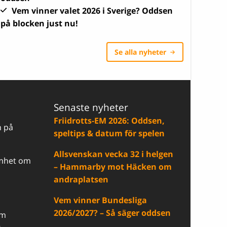
Vem vinner valet 2026 i Sverige? Oddsen
på blocken just nu!
Se alla nyheter
Senaste nyheter
Friidrotts-EM 2026: Oddsen,
n på
speltips & datum för spelen
Allsvenskan vecka 32 i helgen
samhet om
– Hammarby mot Häcken om
andraplatsen
Vem vinner Bundesliga
2026/2027? – Så säger oddsen
om