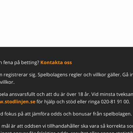
en fena på betting?
Kontakta oss
registrerar sig. Spelbolagens regler och villkor gäller. Gå i
illkor.
 spela ansvarsfullt och att du är över 18 år. Vid minsta tvek
.stodlinjen.se
för hjälp och stöd eller ringa 020-81 91 00.
ed fokus på att jämföra odds och bonusar från spelbolagen.
rt mål är att oddsen vi tillhandahåller ska vara så korrekta s