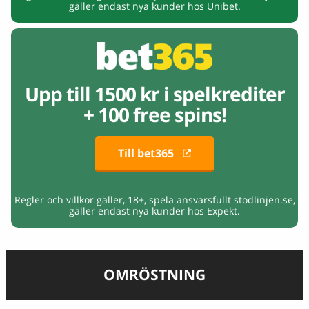
gäller endast nya kunder hos Unibet.
Upp till 1500 kr i spelkrediter
+ 100 free spins!
Till bet365
Regler och villkor gäller, 18+, spela ansvarsfullt stodlinjen.se,
gäller endast nya kunder hos Expekt.
OMRÖSTNING