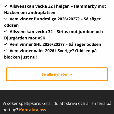
Allsvenskan vecka 32 i helgen – Hammarby mot
Häcken om andraplatsen
Vem vinner Bundesliga 2026/2027? – Så säger
oddsen
Allsvenskan vecka 32 – Sirius mot jumbon och
Djurgården mot VSK
Vem vinner SHL 2026/2027? – Så säger oddsen
Vem vinner valet 2026 i Sverige? Oddsen på
blocken just nu!
Se alla nyheter
Vi söker speltipsare. Gillar du att skriva och är en fena på
betting?
Kontakta oss