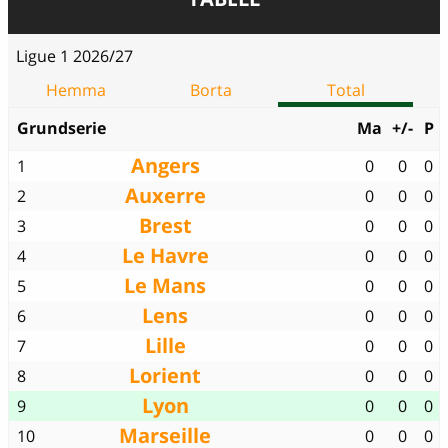
Ligue 1 2026/27
Hemma
Borta
Total
Grundserie
Ma
+/-
P
Angers
1
0
0
0
Auxerre
2
0
0
0
Brest
3
0
0
0
Le Havre
4
0
0
0
Le Mans
5
0
0
0
Lens
6
0
0
0
Lille
7
0
0
0
Lorient
8
0
0
0
Lyon
9
0
0
0
Marseille
10
0
0
0