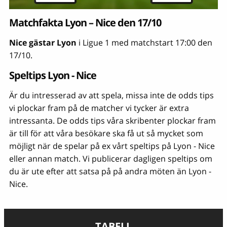
Matchfakta Lyon – Nice den 17/10
Nice gästar Lyon
i Ligue 1 med matchstart 17:00 den
17/10.
Speltips Lyon - Nice
Är du intresserad av att spela, missa inte de odds tips
vi plockar fram på de matcher vi tycker är extra
intressanta. De odds tips våra skribenter plockar fram
är till för att våra besökare ska få ut så mycket som
möjligt när de spelar på ex vårt speltips på Lyon - Nice
eller annan match. Vi publicerar dagligen speltips om
du är ute efter att satsa på på andra möten än Lyon -
Nice.
TABELL