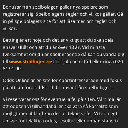
Bonusar från spelbolagen gäller nya spelare som
registrerar sig. Spelbolagens regler och villkor gäller. Gå
in på spelbolagets site för att läsa mer om regler och
villkor.
Betting är ett nöje och det är viktigt att du ska spela
ansvarsfullt och att du är över 18 år. Vid minsta
tveksamhet om du är spelberoende då kan du vända dig
till
www.stodlinjen.se
för hjälp och stöd eller ringa 020-
81 91 00.
Odds Online är en site för sportintresserade med fokus
på att jämföra odds och bonusar från spelbolagen.
Vi reserverar oss för eventuella fel på siten. Vårt mål är
att oddsen vi tillhandahåller ska vara så korrekta som
möjligt men ibland kan det bli tekniska fel. Vi tar inget
ansvar för felaktiga odds, resultat eller annan statistik.