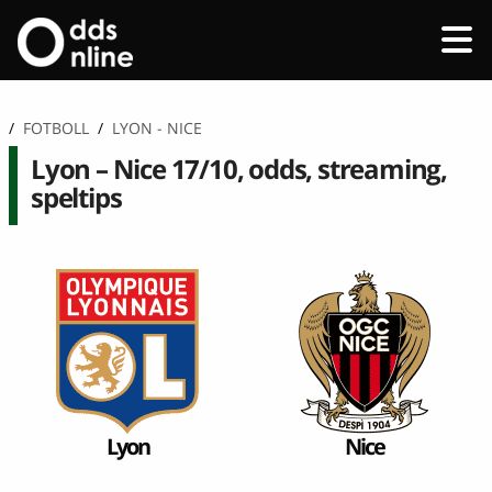
/
FOTBOLL
/
LYON - NICE
Lyon – Nice 17/10, odds, streaming,
speltips
Lyon
Nice