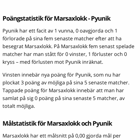
Poängstatistik för Marsaxlokk - Pyunik
Pyunik har ett facit av 1 vunna, 0 oavgjorda och 1
förlorade på sina fem senaste matcher efter att ha
besegrat Marsaxlokk. På Marsaxlokk fem senast spelade
matcher har man stått för 0 vinster, 1 förluster och 0
kryss – med förlusten mot Pyunik inräknat.
Vinsten innebär nya poäng för Pyunik, som nu har
plockat 3 poäng av möjliga på sina 5 senaste matcher.
Tappade poäng för Marsaxlokk innebär att man har
samlat på sig 0 poäng på sina senaste 5 matcher, av
totalt möjliga.
Målstatistik för Marsaxlokk och Pyunik
Marsaxlokk har ett målsnitt på 0,00 gjorda mål per