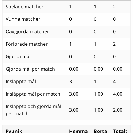
Spelade matcher
1
1
2
Vunna matcher
0
0
0
Oavgjorda matcher
0
0
0
Förlorade matcher
1
1
2
Gjorda mål
0
0
0
Gjorda mål per match
0,00
0,00
0,00
Insläppta mål
3
1
4
Insläppta mål per match
3,00
1,00
4,00
Insläppta och gjorda mål
3,00
1,00
2,00
per match
Pyunik
Hemma
Borta
Totalt