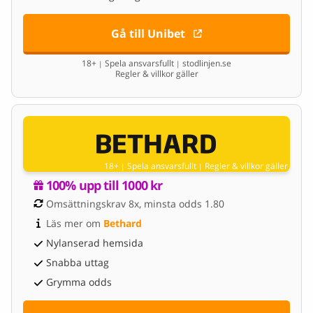
Gå till Unibet
18+
Spela ansvarsfullt
stodlinjen.se
|
|
Regler & villkor gäller
18+
Spela ansvarsfullt
Regler & villkor gäller
|
|
100% upp till 1000 kr
Omsättningskrav 8x, minsta odds 1.80
Läs mer om 
Bethard
Nylanserad hemsida
Snabba uttag
Grymma odds