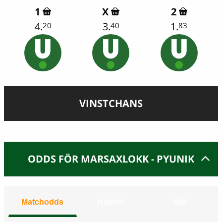
1
X
2
4.
3.
1.
20
40
83
VINSTCHANS
ODDS FÖR MARSAXLOKK - PYUNIK
Matchodds
Halvtid
Mål