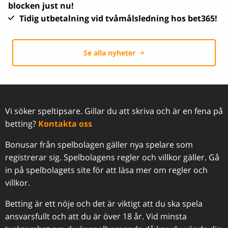
blocken just nu!
Tidig utbetalning vid tvåmålsledning hos bet365!
Se alla nyheter
Vi söker speltipsare. Gillar du att skriva och är en fena på
betting?
Kontakta oss
Bonusar från spelbolagen gäller nya spelare som
registrerar sig. Spelbolagens regler och villkor gäller. Gå
in på spelbolagets site för att läsa mer om regler och
villkor.
Betting är ett nöje och det är viktigt att du ska spela
ansvarsfullt och att du är över 18 år. Vid minsta