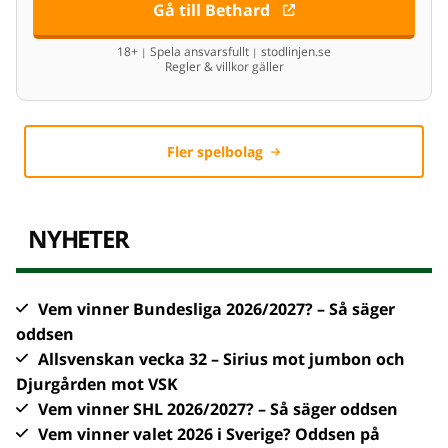
Gå till Bethard
18+
Spela ansvarsfullt
stodlinjen.se
|
|
Regler & villkor gäller
Fler spelbolag
NYHETER
Vem vinner Bundesliga 2026/2027? – Så säger
oddsen
Allsvenskan vecka 32 – Sirius mot jumbon och
Djurgården mot VSK
Vem vinner SHL 2026/2027? – Så säger oddsen
Vem vinner valet 2026 i Sverige? Oddsen på