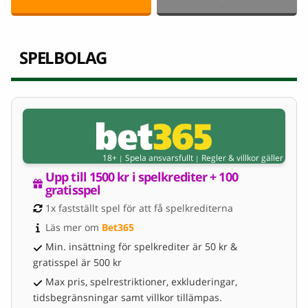
SPELBOLAG
18+
Spela ansvarsfullt
Regler & villkor gäller
|
|
Upp till 1500 kr i spelkrediter + 100 
gratisspel
1x fastställt spel för att få spelkrediterna
Läs mer om 
Bet365
Min. insättning för spelkrediter är 50 kr &
gratisspel är 500 kr
Max pris, spelrestriktioner, exkluderingar,
tidsbegränsningar samt villkor tillämpas.