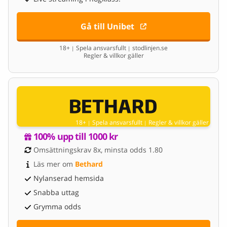
Gå till Unibet
18+
Spela ansvarsfullt
stodlinjen.se
|
|
Regler & villkor gäller
18+
Spela ansvarsfullt
Regler & villkor gäller
|
|
100% upp till 1000 kr
Omsättningskrav 8x, minsta odds 1.80
Läs mer om 
Bethard
Nylanserad hemsida
Snabba uttag
Grymma odds