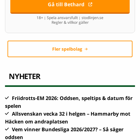
Gå till Bethard
18+
Spela ansvarsfullt
stodlinjen.se
|
|
Regler & villkor gäller
Fler spelbolag
NYHETER
Friidrotts-EM 2026: Oddsen, speltips & datum för
spelen
Allsvenskan vecka 32 i helgen – Hammarby mot
Häcken om andraplatsen
Vem vinner Bundesliga 2026/2027? – Så säger
oddsen