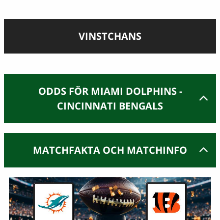
VINSTCHANS
ODDS FÖR MIAMI DOLPHINS -
CINCINNATI BENGALS
MATCHFAKTA OCH MATCHINFO