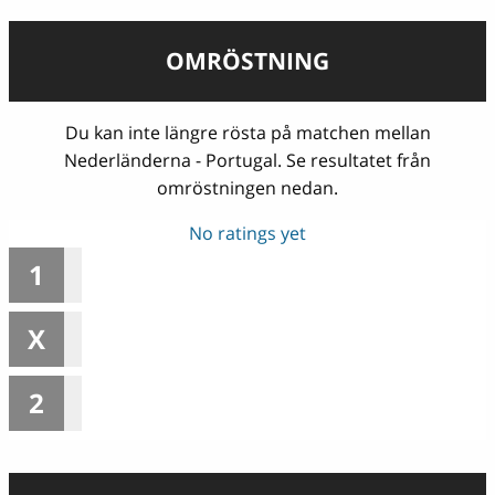
OMRÖSTNING
Du kan inte längre rösta på matchen mellan
Nederländerna - Portugal. Se resultatet från
omröstningen nedan.
No ratings yet
1
X
2