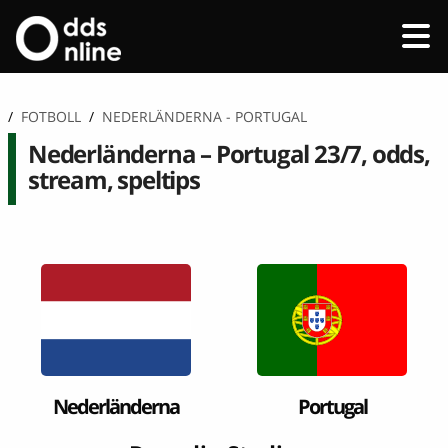
/
FOTBOLL
/
NEDERLÄNDERNA - PORTUGAL
Nederländerna – Portugal 23/7, odds,
stream, speltips
Nederländerna
Portugal