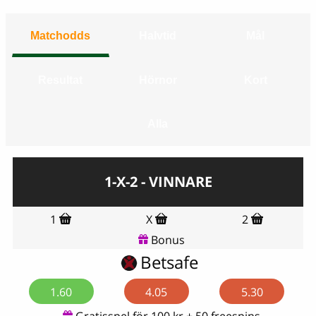
Matchodds
Halvtid
Mål
Resultat
Hörnor
Kort
Alla
1-X-2 - VINNARE
1
X
2
Bonus
Betsafe
1.60
4.05
5.30
Gratisspel för 100 kr + 50 freespins