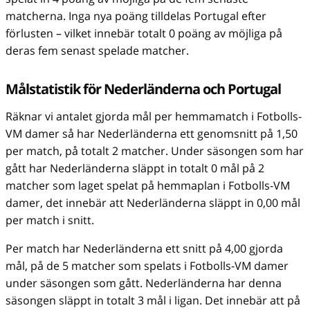
matcherna. Inga nya poäng tilldelas Portugal efter
förlusten – vilket innebär totalt 0 poäng av möjliga på
deras fem senast spelade matcher.
Målstatistik för Nederländerna och Portugal
Räknar vi antalet gjorda mål per hemmamatch i Fotbolls-
VM damer så har Nederländerna ett genomsnitt på 1,50
per match, på totalt 2 matcher. Under säsongen som har
gått har Nederländerna släppt in totalt 0 mål på 2
matcher som laget spelat på hemmaplan i Fotbolls-VM
damer, det innebär att Nederländerna släppt in 0,00 mål
per match i snitt.
Per match har Nederländerna ett snitt på 4,00 gjorda
mål, på de 5 matcher som spelats i Fotbolls-VM damer
under säsongen som gått. Nederländerna har denna
säsongen släppt in totalt 3 mål i ligan. Det innebär att på