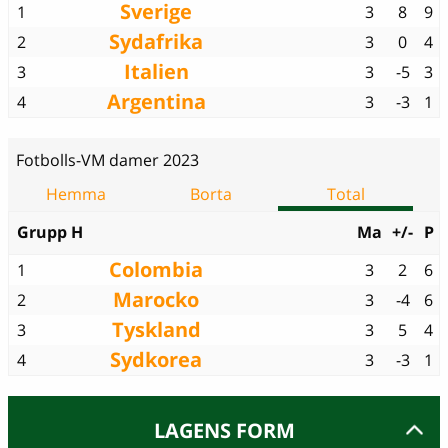
Sverige
1
3
8
9
Sydafrika
2
3
0
4
Italien
3
3
-5
3
Argentina
4
3
-3
1
Fotbolls-VM damer 2023
Hemma
Borta
Total
Grupp H
Ma
+/-
P
Colombia
1
3
2
6
Marocko
2
3
-4
6
Tyskland
3
3
5
4
Sydkorea
4
3
-3
1
LAGENS FORM