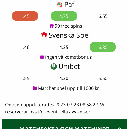
Paf
1.45
4.75
6.65
99 free spins
Svenska Spel
1.46
4.35
6.80
Ingen välkomstbonus
Unibet
1.55
4.30
5.50
Matchat spel upp till 1000 kr
Oddsen uppdaterades 2023-07-23 08:58:22. Vi
reserverar oss för eventuella avvikelser.
MATCHFAKTA OCH MATCHINFO