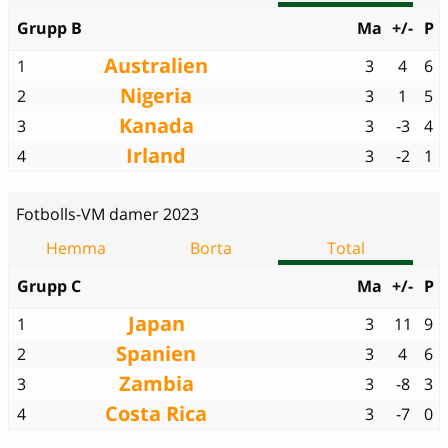
Grupp B
Ma
+/-
P
Australien
1
3
4
6
Nigeria
2
3
1
5
Kanada
3
3
-3
4
Irland
4
3
-2
1
Fotbolls-VM damer 2023
Hemma
Borta
Total
Grupp C
Ma
+/-
P
Japan
1
3
11
9
Spanien
2
3
4
6
Zambia
3
3
-8
3
Costa Rica
4
3
-7
0