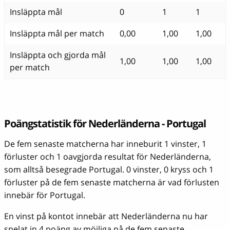
Insläppta mål
0
1
1
Insläppta mål per match
0,00
1,00
1,00
Insläppta och gjorda mål
1,00
1,00
1,00
per match
Poängstatistik för Nederländerna - Portugal
De fem senaste matcherna har inneburit 1 vinster, 1
förluster och 1 oavgjorda resultat för Nederländerna,
som alltså besegrade Portugal. 0 vinster, 0 kryss och 1
förluster på de fem senaste matcherna är vad förlusten
innebär för Portugal.
En vinst på kontot innebär att Nederländerna nu har
spelat in 4 poäng av möjliga på de fem senaste