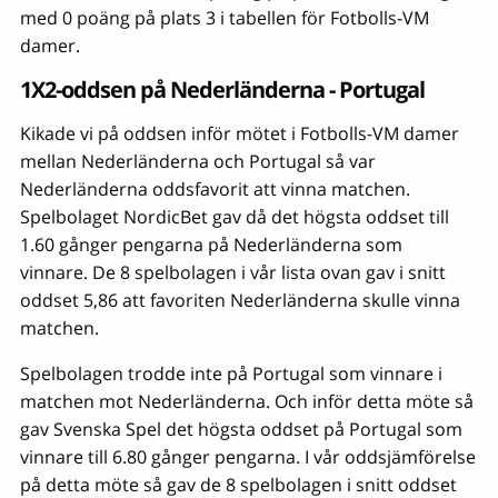
med 0 poäng på plats 3 i tabellen för Fotbolls-VM
damer.
1X2-oddsen på Nederländerna - Portugal
Kikade vi på oddsen inför mötet i Fotbolls-VM damer
mellan Nederländerna och Portugal så var
Nederländerna oddsfavorit att vinna matchen.
Spelbolaget NordicBet gav då det högsta oddset till
1.60 gånger pengarna på Nederländerna som
vinnare. De 8 spelbolagen i vår lista ovan gav i snitt
oddset 5,86 att favoriten Nederländerna skulle vinna
matchen.
Spelbolagen trodde inte på Portugal som vinnare i
matchen mot Nederländerna. Och inför detta möte så
gav Svenska Spel det högsta oddset på Portugal som
vinnare till 6.80 gånger pengarna. I vår oddsjämförelse
på detta möte så gav de 8 spelbolagen i snitt oddset