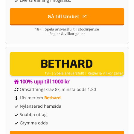
Live streaming i högklass.
Gå till Unibet
18+
Spela ansvarsfullt
stodlinjen.se
|
|
Regler & villkor gäller
18+
Spela ansvarsfullt
Regler & villkor gäller
|
|
100% upp till 1000 kr
Omsättningskrav 8x, minsta odds 1.80
Läs mer om 
Bethard
Nylanserad hemsida
Snabba uttag
Grymma odds