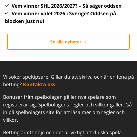
Vem vinner SHL 2026/2027? – Så säger oddsen
Vem vinner valet 2026 i Sverige? Oddsen på
blocken just nu!
Se alla nyheter
Vi söker speltipsare. Gillar du att skriva och är en fena på
betting?
Kontakta oss
Bonusar från spelbolagen gäller nya spelare som
registrerar sig. Spelbolagens regler och villkor gäller. Gå
in på spelbolagets site för att läsa mer om regler och
villkor.
Betting är ett nöje och det är viktigt att du ska spela