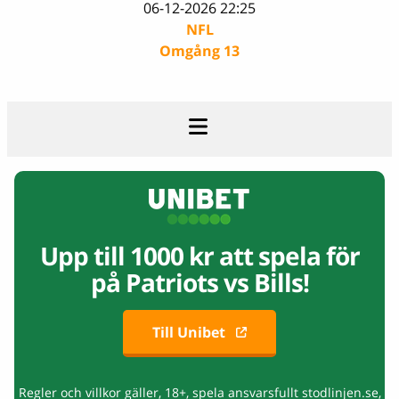
06-12-2026 22:25
NFL
Omgång 13
Upp till 1000 kr att spela för
på
Patriots vs Bills!
Till Unibet
Regler och villkor gäller, 18+, spela ansvarsfullt stodlinjen.se,