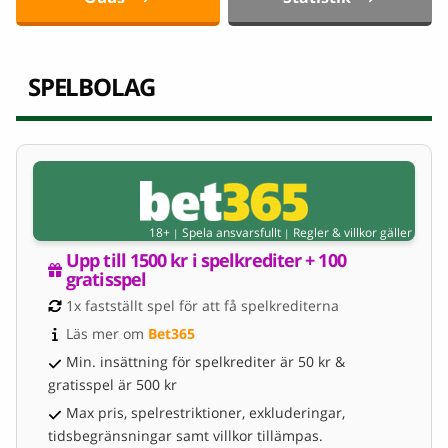
SPELBOLAG
18+
Spela ansvarsfullt
Regler & villkor gäller
|
|
Upp till 1500 kr i spelkrediter + 100 
gratisspel
1x fastställt spel för att få spelkrediterna
Läs mer om 
Bet365
Min. insättning för spelkrediter är 50 kr &
gratisspel är 500 kr
Max pris, spelrestriktioner, exkluderingar,
tidsbegränsningar samt villkor tillämpas.