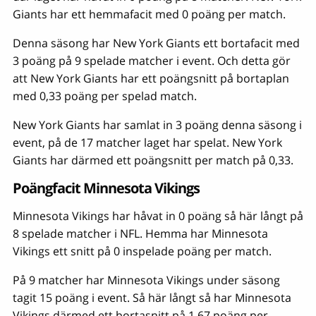
Giants har ett hemmafacit med 0 poäng per match.
Denna säsong har New York Giants ett bortafacit med
3 poäng på 9 spelade matcher i event. Och detta gör
att New York Giants har ett poängsnitt på bortaplan
med 0,33 poäng per spelad match.
New York Giants har samlat in 3 poäng denna säsong i
event, på de 17 matcher laget har spelat. New York
Giants har därmed ett poängsnitt per match på 0,33.
Poängfacit Minnesota Vikings
Minnesota Vikings har håvat in 0 poäng så här långt på
8 spelade matcher i NFL. Hemma har Minnesota
Vikings ett snitt på 0 inspelade poäng per match.
På 9 matcher har Minnesota Vikings under säsong
tagit 15 poäng i event. Så här långt så har Minnesota
Vikings därmed ett bortasnitt på 1,67 poäng per