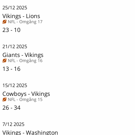
25/12
2025
Vikings
-
Lions
NFL - Omgång 17
23 - 10
21/12
2025
Giants
-
Vikings
NFL - Omgång 16
13 - 16
15/12
2025
Cowboys
-
Vikings
NFL - Omgång 15
26 - 34
7/12
2025
Vikings
-
Washington