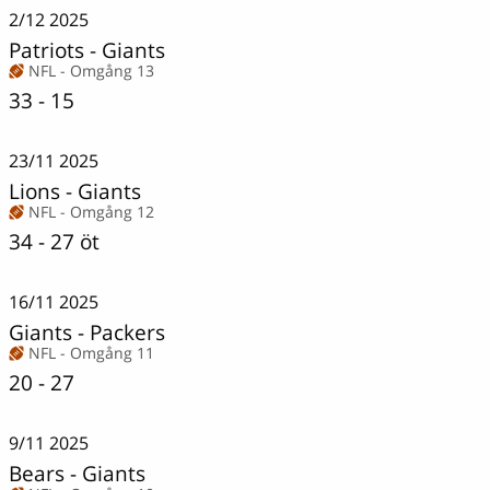
2/12
2025
Patriots
-
Giants
NFL - Omgång 13
33 - 15
23/11
2025
Lions
-
Giants
NFL - Omgång 12
34 - 27 öt
16/11
2025
Giants
-
Packers
NFL - Omgång 11
20 - 27
9/11
2025
Bears
-
Giants