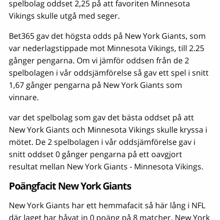
spelbolag oddset 2,25 på att favoriten Minnesota
Vikings skulle utgå med seger.
Bet365 gav det högsta odds på New York Giants, som
var nederlagstippade mot Minnesota Vikings, till 2.25
gånger pengarna. Om vi jämför oddsen från de 2
spelbolagen i vår oddsjämförelse så gav ett spel i snitt
1,67 gånger pengarna på New York Giants som
vinnare.
var det spelbolag som gav det bästa oddset på att
New York Giants och Minnesota Vikings skulle kryssa i
mötet. De 2 spelbolagen i vår oddsjämförelse gav i
snitt oddset 0 gånger pengarna på ett oavgjort
resultat mellan New York Giants - Minnesota Vikings.
Poängfacit New York Giants
New York Giants har ett hemmafacit så här lång i NFL
där laget har håvat in 0 poäng på 8 matcher. New York