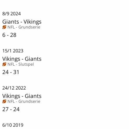
8/9
2024
Giants
-
Vikings
NFL - Grundserie
6 - 28
15/1
2023
Vikings
-
Giants
NFL - Slutspel
24 - 31
24/12
2022
Vikings
-
Giants
NFL - Grundserie
27 - 24
6/10
2019