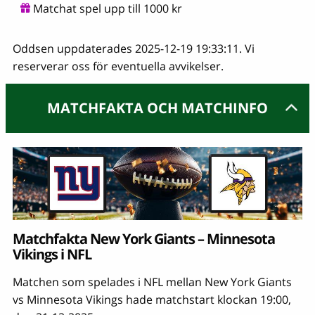
Matchat spel upp till 1000 kr
Oddsen uppdaterades 2025-12-19 19:33:11. Vi
reserverar oss för eventuella avvikelser.
MATCHFAKTA OCH MATCHINFO
Matchfakta New York Giants – Minnesota
Vikings i NFL
Matchen som spelades i NFL mellan New York Giants
vs Minnesota Vikings hade matchstart klockan 19:00,