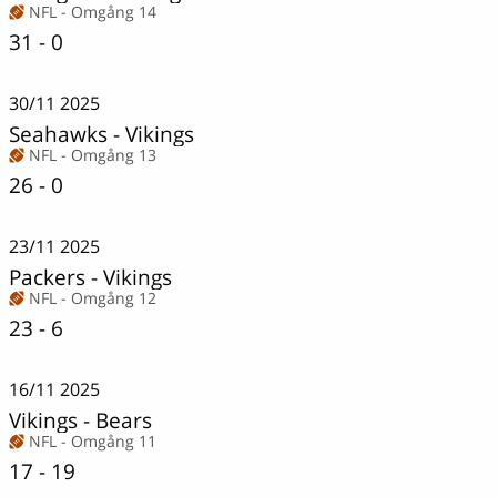
NFL - Omgång 14
31 - 0
30/11
2025
Seahawks
-
Vikings
NFL - Omgång 13
26 - 0
23/11
2025
Packers
-
Vikings
NFL - Omgång 12
23 - 6
16/11
2025
Vikings
-
Bears
NFL - Omgång 11
17 - 19