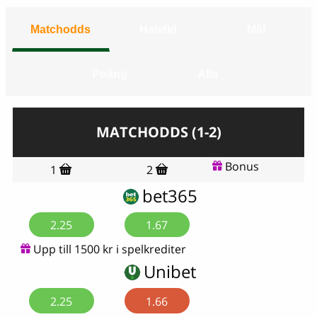
Matchodds
Halvtid
Mål
Poäng
Alla
MATCHODDS (1-2)
Bonus
1
2
bet365
2.25
1.67
Upp till 1500 kr i spelkrediter
Unibet
2.25
1.66