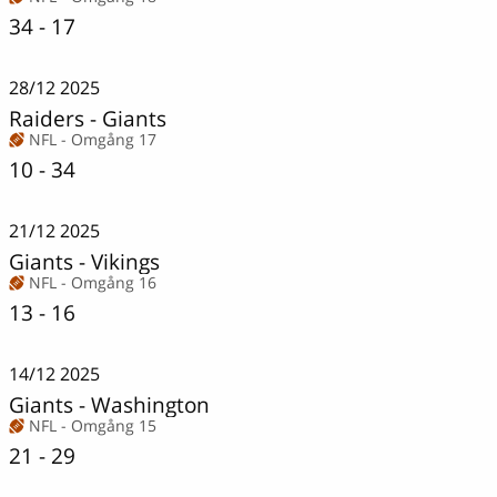
34 - 17
28/12
2025
Raiders
-
Giants
NFL - Omgång 17
10 - 34
21/12
2025
Giants
-
Vikings
NFL - Omgång 16
13 - 16
14/12
2025
Giants
-
Washington
NFL - Omgång 15
21 - 29