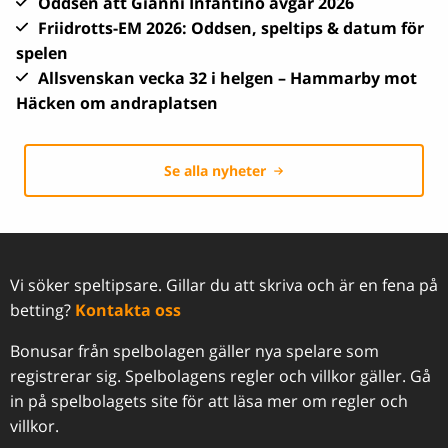
Oddsen att Gianni Infantino avgår 2026
Friidrotts-EM 2026: Oddsen, speltips & datum för
spelen
Allsvenskan vecka 32 i helgen – Hammarby mot
Häcken om andraplatsen
Se alla nyheter
Vi söker speltipsare. Gillar du att skriva och är en fena på
betting?
Kontakta oss
Bonusar från spelbolagen gäller nya spelare som
registrerar sig. Spelbolagens regler och villkor gäller. Gå
in på spelbolagets site för att läsa mer om regler och
villkor.