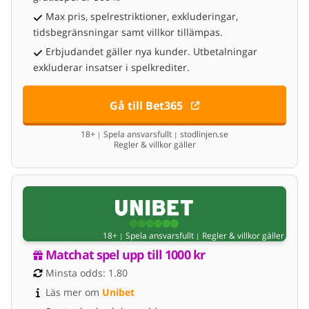
Max pris, spelrestriktioner, exkluderingar,
tidsbegränsningar samt villkor tillämpas.
Erbjudandet gäller nya kunder. Utbetalningar
exkluderar insatser i spelkrediter.
Gå till Bet365
18+
Spela ansvarsfullt
stodlinjen.se
|
|
Regler & villkor gäller
18+
Spela ansvarsfullt
Regler & villkor gäller
|
|
Matchat spel upp till 1000 kr
Minsta odds: 1.80
Läs mer om 
Unibet