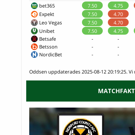
7.50
4.75
bet365
7.50
4.70
Expekt
7.50
4.70
Leo Vegas
7.50
4.75
Unibet
Betsafe
-
-
Betsson
-
-
NordicBet
-
-
Oddsen uppdaterades 2025-08-12 20:19:25. Vi re
MATCHFAKT