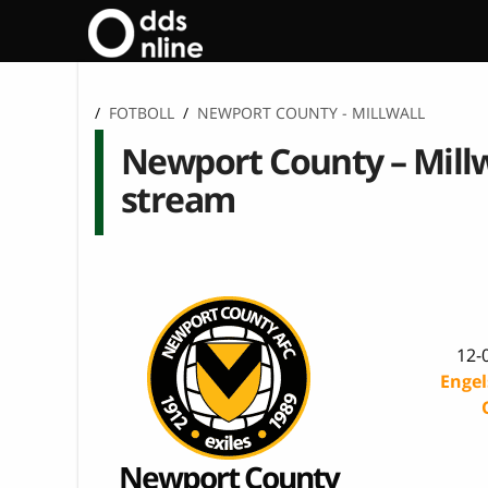
/
FOTBOLL
/
NEWPORT COUNTY - MILLWALL
Newport County – Millwal
stream
12-
Engel
Newport County