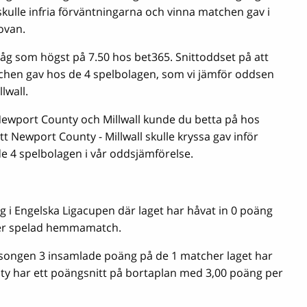
skulle infria förväntningarna och vinna matchen gav i
 ovan.
g som högst på 7.50 hos bet365. Snittoddset på att
hen gav hos de 4 spelbolagen, som vi jämför oddsen
lwall.
 Newport County och Millwall kunde du betta på hos
tt Newport County - Millwall skulle kryssa gav inför
de 4 spelbolagen i vår oddsjämförelse.
 i Engelska Ligacupen där laget har håvat in 0 poäng
 per spelad hemmamatch.
songen 3 insamlade poäng på de 1 matcher laget har
nty har ett poängsnitt på bortaplan med 3,00 poäng per