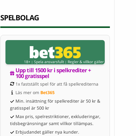
SPELBOLAG
18+
Spela ansvarsfullt
Regler & villkor gäller
|
|
Upp till 1500 kr i spelkrediter + 
100 gratisspel
1x fastställt spel för att få spelkrediterna
Läs mer om 
Bet365
Min. insättning för spelkrediter är 50 kr &
gratisspel är 500 kr
Max pris, spelrestriktioner, exkluderingar,
tidsbegränsningar samt villkor tillämpas.
Erbjudandet gäller nya kunder.