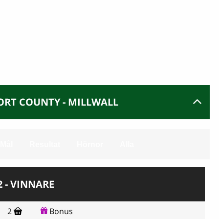
RT COUNTY - MILLWALL
Mål
Resultat
Hörnor
Alla
2 - VINNARE
2
Bonus