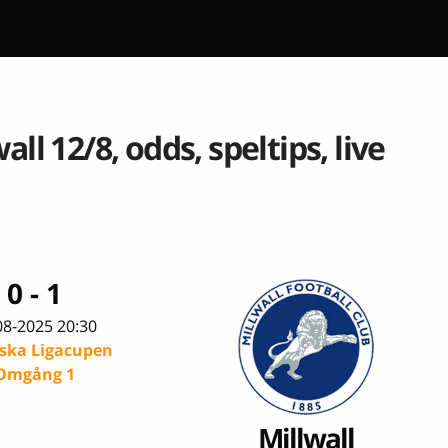
l 12/8, odds, speltips, live
0 - 1
08-2025 20:30
ska Ligacupen
Omgång 1
Millwall