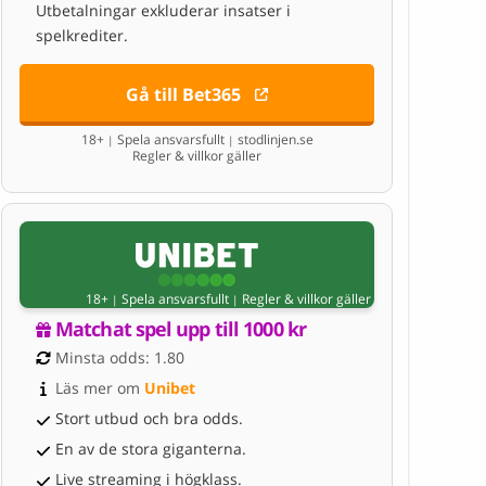
Utbetalningar exkluderar insatser i
spelkrediter.
Gå till Bet365
18+
Spela ansvarsfullt
stodlinjen.se
|
|
Regler & villkor gäller
18+
Spela ansvarsfullt
Regler & villkor gäller
|
|
Matchat spel upp till 1000 kr
Minsta odds: 1.80
Läs mer om 
Unibet
Stort utbud och bra odds.
En av de stora giganterna.
Live streaming i högklass.