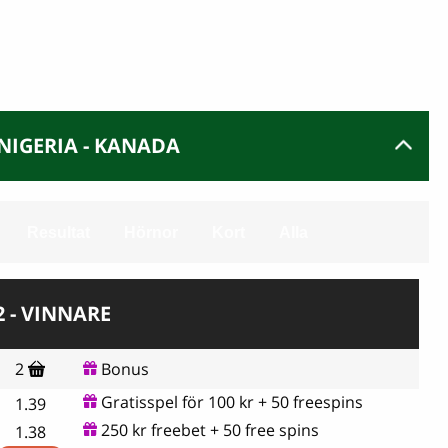
NIGERIA - KANADA
Resultat
Hörnor
Kort
Alla
2 - VINNARE
2
Bonus
Gratisspel för 100 kr + 50 freespins
1.39
250 kr freebet + 50 free spins
1.38