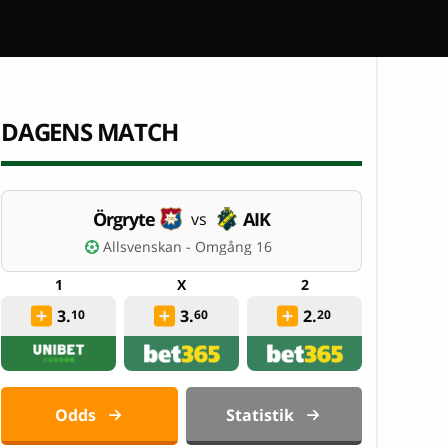
DAGENS MATCH
Örgryte
AIK
vs
Allsvenskan - Omgång 16
3.
3.
2.
10
60
20
Odds
Statistik