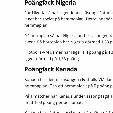
Poängfacit Nigeria
För Nigeria så har laget denna säsong i Fotb
laget har spelat på hemmaplan. Detta innebär a
hemmaplan.
På bortaplan så har Nigeria under säsongen 4 
event. På bortaplan har Nigeria därmed 1,33 
I Fotbolls-VM damer har Nigeria 4 poäng på 4 s
ligger därmed på 1,33 poäng.
Poängfacit Kanada
Kanada har denna säsongen i Fotbolls-VM dame
hemmaplan. Och ett hemmafacit på 0 poäng p
På 1 matcher har Kanada under säsong tagit 1 p
med 1,00 poäng per bortamatch.
Kanada har i Fotbolls-VM damer 1 poäng på 3 m