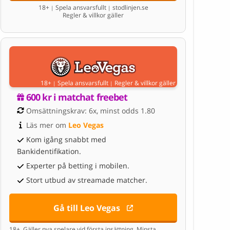
18+
Spela ansvarsfullt
stodlinjen.se
|
|
Regler & villkor gäller
18+
Spela ansvarsfullt
Regler & villkor gäller
|
|
600 kr i matchat freebet
Omsättningskrav: 6x, minst odds 1.80
Läs mer om 
Leo Vegas
Kom igång snabbt med
Bankidentifikation.
Experter på betting i mobilen.
Stort utbud av streamade matcher.
Gå till Leo Vegas
18+. Gäller nya spelare vid första insättning. Minsta