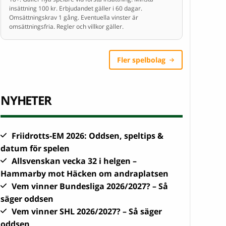
insättning 100 kr. Erbjudandet gäller i 60 dagar.
Omsättningskrav 1 gång. Eventuella vinster är
omsättningsfria. Regler och villkor gäller.
Fler spelbolag
NYHETER
Friidrotts-EM 2026: Oddsen, speltips &
datum för spelen
Allsvenskan vecka 32 i helgen –
Hammarby mot Häcken om andraplatsen
Vem vinner Bundesliga 2026/2027? – Så
säger oddsen
Vem vinner SHL 2026/2027? – Så säger
oddsen