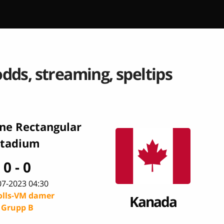
odds, streaming, speltips
ne Rectangular
Stadium
0 - 0
07-2023 04:30
olls-VM damer
Kanada
Grupp B