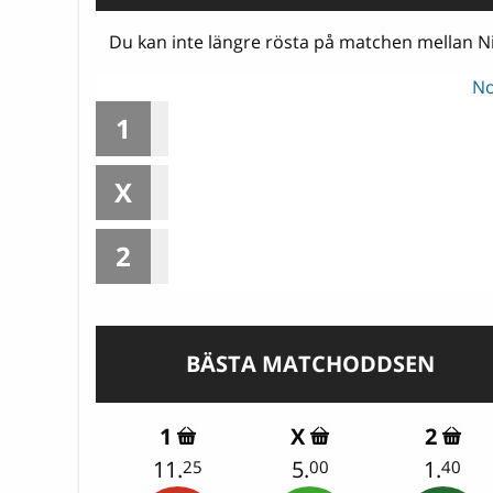
Du kan inte längre rösta på matchen mellan Ni
No
1
X
2
BÄSTA MATCHODDSEN
1
X
2
11.
5.
1.
25
00
40