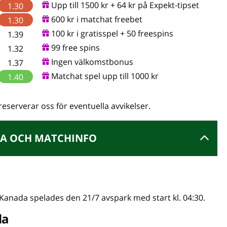
Upp till 1500 kr + 64 kr på Expekt-tipset
1.30
600 kr i matchat freebet
1.30
100 kr i gratisspel + 50 freespins
1.39
99 free spins
1.32
Ingen välkomstbonus
1.37
Matchat spel upp till 1000 kr
1.40
serverar oss för eventuella avvikelser.
A OCH MATCHINFO
Kanada spelades den 21/7 avspark med start kl. 04:30.
da