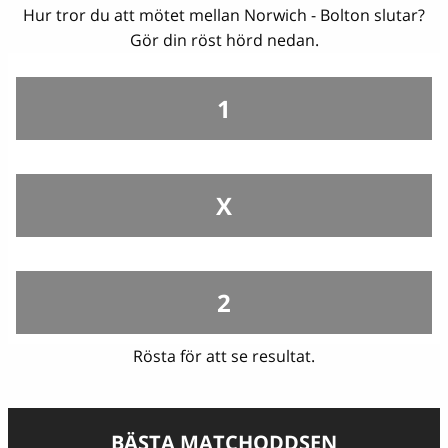
Hur tror du att mötet mellan Norwich - Bolton slutar?
Gör din röst hörd nedan.
1
X
2
Rösta för att se resultat.
BÄSTA MATCHODDSEN