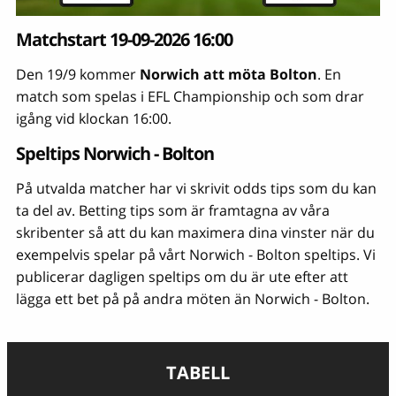
Matchstart 19-09-2026 16:00
Den 19/9 kommer
Norwich att möta Bolton
. En
match som spelas i EFL Championship och som drar
igång vid klockan 16:00.
Speltips Norwich - Bolton
På utvalda matcher har vi skrivit odds tips som du kan
ta del av. Betting tips som är framtagna av våra
skribenter så att du kan maximera dina vinster när du
exempelvis spelar på vårt Norwich - Bolton speltips. Vi
publicerar dagligen speltips om du är ute efter att
lägga ett bet på på andra möten än Norwich - Bolton.
TABELL