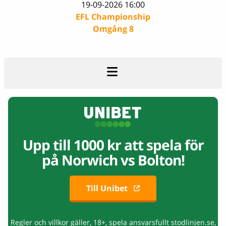
19-09-2026 16:00
EFL Championship
Omgång 8
Upp till 1000 kr att spela för
på
Norwich vs Bolton!
Till Unibet
Regler och villkor gäller, 18+, spela ansvarsfullt stodlinjen.se,