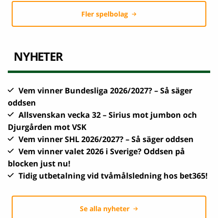
Fler spelbolag
NYHETER
Vem vinner Bundesliga 2026/2027? – Så säger
oddsen
Allsvenskan vecka 32 – Sirius mot jumbon och
Djurgården mot VSK
Vem vinner SHL 2026/2027? – Så säger oddsen
Vem vinner valet 2026 i Sverige? Oddsen på
blocken just nu!
Tidig utbetalning vid tvåmålsledning hos bet365!
Se alla nyheter