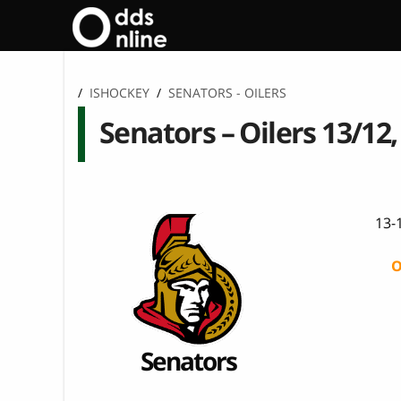
/
ISHOCKEY
/
SENATORS - OILERS
Senators – Oilers 13/12,
13-
O
Senators