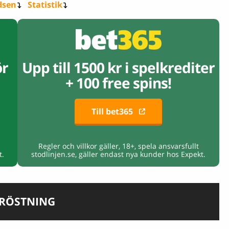
dsen
Statistik
ör
Upp till 1500 kr i spelkrediter
+ 100 free spins!
Till bet365
Regler och villkor gäller, 18+, spela ansvarsfullt
t.
stodlinjen.se, gäller endast nya kunder hos Expekt.
RÖSTNING