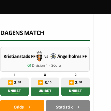
DAGENS MATCH
Kristianstads FF
Ängelholms FF
vs
Division 1 - Södra
2.
3.
2.
38
15
50
Odds
Statistik