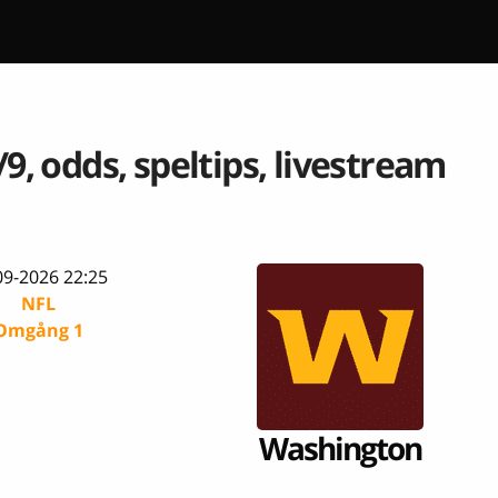
9, odds, speltips, livestream
09-2026 22:25
NFL
Omgång 1
Washington