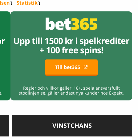
dsen
Statistik
ör
Upp till 1500 kr i spelkrediter
+ 100 free spins!
Till bet365
Regler och villkor gäller, 18+, spela ansvarsfullt
t.
stodlinjen.se, gäller endast nya kunder hos Expekt.
VINSTCHANS