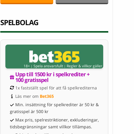
SPELBOLAG
18+
Spela ansvarsfullt
Regler & villkor gäller
|
|
Upp till 1500 kr i spelkrediter + 
100 gratisspel
1x fastställt spel för att få spelkrediterna
Läs mer om 
Bet365
Min. insättning för spelkrediter är 50 kr &
gratisspel är 500 kr
Max pris, spelrestriktioner, exkluderingar,
tidsbegränsningar samt villkor tillämpas.