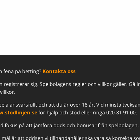
en fena på betting?
Kontakta oss
registrerar sig. Spelbolagens regler och villkor gäller. Gå i
illkor.
 spela ansvarsfullt och att du är över 18 år. Vid minsta tvek
.stodlinjen.se
för hjälp och stöd eller ringa 020-81 91 00.
ed fokus på att jämföra odds och bonusar från spelbolagen.
rt mål är att oddsen vi tillhandahåller ska vara så korrekta s