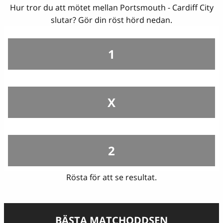
Hur tror du att mötet mellan Portsmouth - Cardiff City
slutar? Gör din röst hörd nedan.
1
X
2
Rösta för att se resultat.
BÄSTA MATCHODDSEN