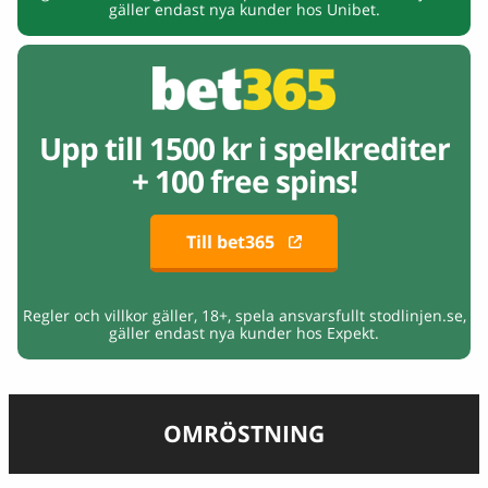
gäller endast nya kunder hos Unibet.
Upp till 1500 kr i spelkrediter
+ 100 free spins!
Till bet365
Regler och villkor gäller, 18+, spela ansvarsfullt stodlinjen.se,
gäller endast nya kunder hos Expekt.
OMRÖSTNING