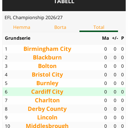
TABELL
EFL Championship 2026/27
Hemma
Borta
Total
Grundserie
Ma
+/-
P
Birmingham City
1
0
0
0
Blackburn
2
0
0
0
Bolton
3
0
0
0
Bristol City
4
0
0
0
Burnley
5
0
0
0
Cardiff City
6
0
0
0
Charlton
7
0
0
0
Derby County
8
0
0
0
Lincoln
9
0
0
0
Middlesbrough
10
0
0
0