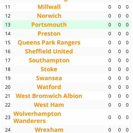
Millwall
11
0
0
0
Norwich
12
0
0
0
Portsmouth
13
0
0
0
Preston
14
0
0
0
Queens Park Rangers
15
0
0
0
Sheffield United
16
0
0
0
Southampton
17
0
0
0
Stoke
18
0
0
0
Swansea
19
0
0
0
Watford
20
0
0
0
West Bromwich Albion
21
0
0
0
West Ham
22
0
0
0
Wolverhampton
23
0
0
0
Wanderers
Wrexham
24
0
0
0