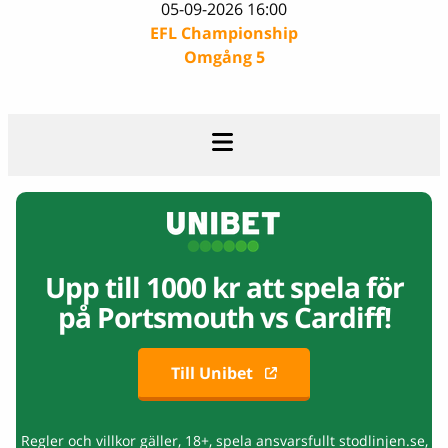
05-09-2026 16:00
EFL Championship
Omgång 5
Upp till 1000 kr att spela för
på
Portsmouth vs Cardiff!
Till Unibet
Regler och villkor gäller, 18+, spela ansvarsfullt stodlinjen.se,