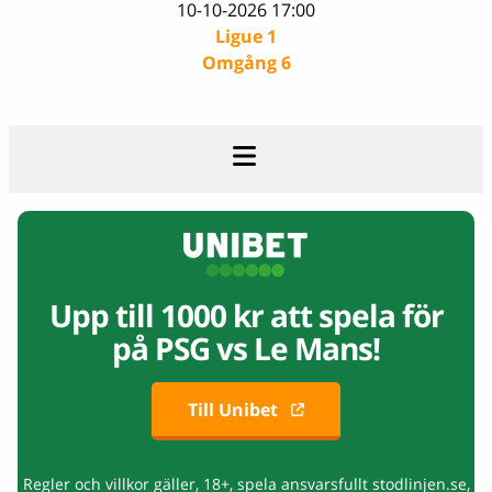
10-10-2026 17:00
Ligue 1
Omgång 6
Upp till 1000 kr att spela för
på
PSG vs Le Mans!
Till Unibet
Regler och villkor gäller, 18+, spela ansvarsfullt stodlinjen.se,