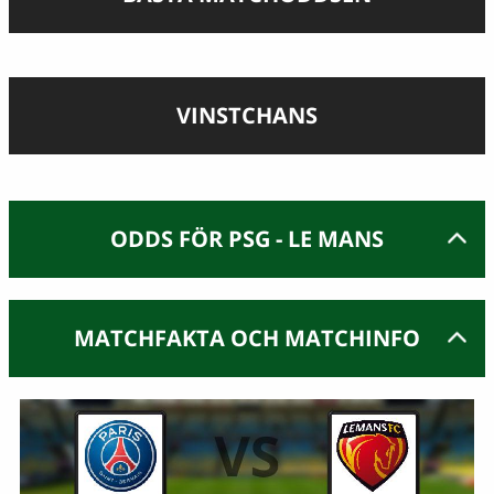
VINSTCHANS
ODDS FÖR PSG - LE MANS
MATCHFAKTA OCH MATCHINFO