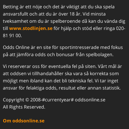
Betting är ett nöje och det är viktigt att du ska spela
ansvarsfullt och att du är över 18 år. Vid minsta
tveksamhet om du är spelberoende då kan du vända dig
till
www.stodlinjen.se
för hjälp och stöd eller ringa 020-
81 91 00.
Odds Online är en site för sportintresserade med fokus
på att jämföra odds och bonusar från spelbolagen.
Vi reserverar oss för eventuella fel på siten. Vårt mål är
att oddsen vi tillhandahåller ska vara så korrekta som
möjligt men ibland kan det bli tekniska fel. Vi tar inget
ansvar för felaktiga odds, resultat eller annan statistik.
Copyright © 2008-#currentyear# oddsonline.se
All Rights Reserved.
Om oddsonline.se