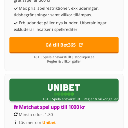
gratisspel är 500 kr
Max pris, spelrestriktioner, exkluderingar,
tidsbegränsningar samt villkor tillämpas.
Erbjudandet gäller nya kunder. Utbetalningar
exkluderar insatser i spelkrediter.
Gå till Bet365
18+
Spela ansvarsfullt
stodlinjen.se
|
|
Regler & villkor gäller
18+
Spela ansvarsfullt
Regler & villkor gäller
|
|
Matchat spel upp till 1000 kr
Minsta odds: 1.80
Läs mer om 
Unibet