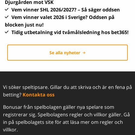
Djurgården mot VSK
Vem vinner SHL 2026/2027? – Så säger oddsen
Vem vinner valet 2026 i Sverige? Oddsen på
blocken just nu!
Tidig utbetalning vid tvåmålsledning hos bet365!
Se alla nyheter
Vi söker speltipsare. Gillar du att skriva och är en fena på
betting?
Kontakta oss
Bonusar från spelbolagen gäller nya spelare som
registrerar sig. Spelbolagens regler och villkor gäller. Gå
in på spelbolagets site för att läsa mer om regler och
villkor.