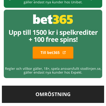
gäller endast nya kunder hos Unibet.
Upp till 1500 kr i spelkrediter
+ 100 free spins!
Till bet365
Regler och villkor gäller, 18+, spela ansvarsfullt stodlinjen.se,
gäller endast nya kunder hos Expekt.
OMRÖSTNING