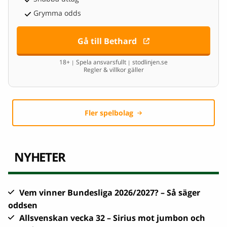
Grymma odds
Gå till Bethard
18+
Spela ansvarsfullt
stodlinjen.se
|
|
Regler & villkor gäller
Fler spelbolag
NYHETER
Vem vinner Bundesliga 2026/2027? – Så säger
oddsen
Allsvenskan vecka 32 – Sirius mot jumbon och