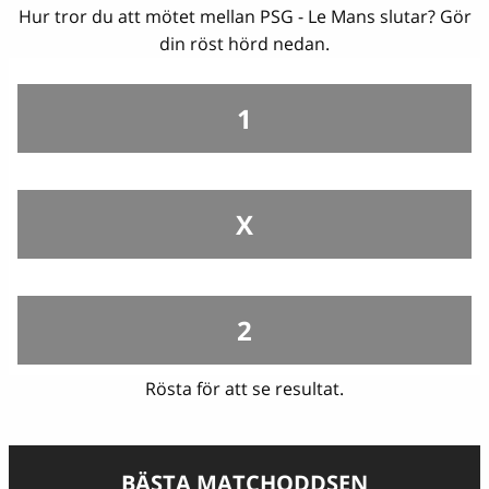
Hur tror du att mötet mellan PSG - Le Mans slutar? Gör
din röst hörd nedan.
1
X
2
Rösta för att se resultat.
BÄSTA MATCHODDSEN