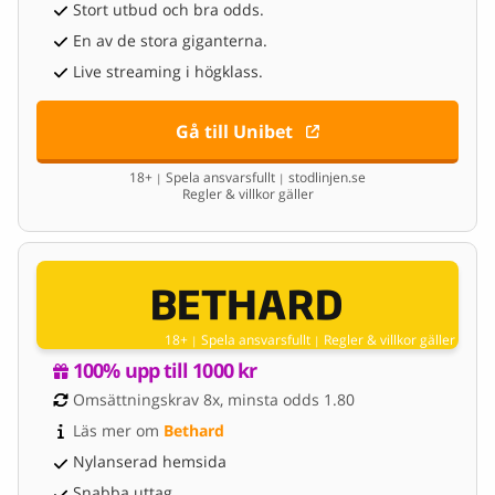
Stort utbud och bra odds.
En av de stora giganterna.
Live streaming i högklass.
Gå till Unibet
18+
Spela ansvarsfullt
stodlinjen.se
|
|
Regler & villkor gäller
18+
Spela ansvarsfullt
Regler & villkor gäller
|
|
100% upp till 1000 kr
Omsättningskrav 8x, minsta odds 1.80
Läs mer om 
Bethard
Nylanserad hemsida
Snabba uttag