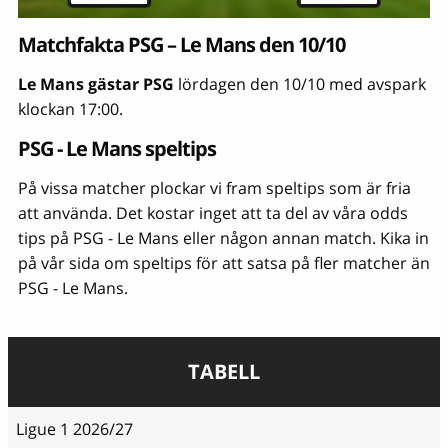
Matchfakta PSG – Le Mans den 10/10
Le Mans gästar PSG
lördagen den 10/10 med avspark
klockan 17:00.
PSG - Le Mans speltips
På vissa matcher plockar vi fram speltips som är fria
att använda. Det kostar inget att ta del av våra odds
tips på PSG - Le Mans eller någon annan match. Kika in
på vår sida om speltips för att satsa på fler matcher än
PSG - Le Mans.
TABELL
Ligue 1 2026/27