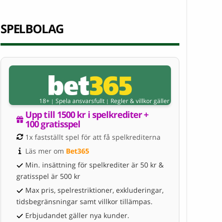
SPELBOLAG
18+
Spela ansvarsfullt
Regler & villkor gäller
|
|
Upp till 1500 kr i spelkrediter + 
100 gratisspel
1x fastställt spel för att få spelkrediterna
Läs mer om 
Bet365
Min. insättning för spelkrediter är 50 kr &
gratisspel är 500 kr
Max pris, spelrestriktioner, exkluderingar,
tidsbegränsningar samt villkor tillämpas.
Erbjudandet gäller nya kunder.