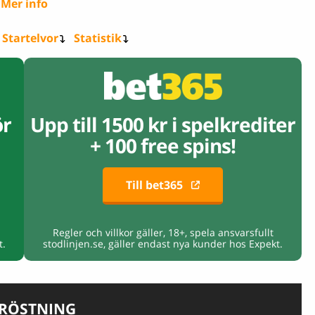
Mer info
Startelvor
Statistik
ör
Upp till 1500 kr i spelkrediter
+ 100 free spins!
Till bet365
Regler och villkor gäller, 18+, spela ansvarsfullt
t.
stodlinjen.se, gäller endast nya kunder hos Expekt.
RÖSTNING