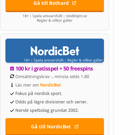
Gå till Bethard
18+
Spela ansvarsfullt
stodlinjen.se
|
|
Regler & villkor gäller
18+
Spela ansvarsfullt
Regler & villkor gäller
|
|
100 kr i gratisspel + 50 freespins
Omsättningskrav -, minsta odds 1.80
Läs mer om 
NordicBet
Fokus på nordisk sport.
Odds på lägre divisioner och serier.
Norskt spelbolag grundat 2002.
Gå till NordicBet