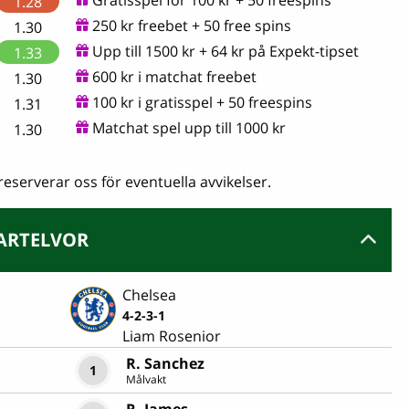
Gratisspel för 100 kr + 50 freespins
1.28
250 kr freebet + 50 free spins
1.30
Upp till 1500 kr + 64 kr på Expekt-tipset
1.33
600 kr i matchat freebet
1.30
100 kr i gratisspel + 50 freespins
1.31
Matchat spel upp till 1000 kr
1.30
serverar oss för eventuella avvikelser.
ARTELVOR
Chelsea
4-2-3-1
Liam Rosenior
R. Sanchez
1
Målvakt
R. James