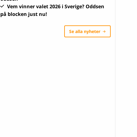
Vem vinner valet 2026 i Sverige? Oddsen
på blocken just nu!
Se alla nyheter