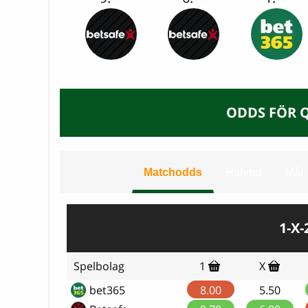
ODDS FÖR Q
Matchodds
Halvtid
Mål
1-X-
Spelbolag
1
X
8.00
5.50
bet365