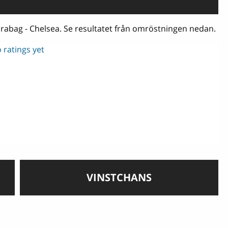
rabag - Chelsea. Se resultatet från omröstningen nedan.
 ratings yet
VINSTCHANS