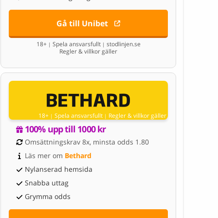
Gå till Unibet
18+
Spela ansvarsfullt
stodlinjen.se
|
|
Regler & villkor gäller
18+
Spela ansvarsfullt
Regler & villkor gäller
|
|
100% upp till 1000 kr
Omsättningskrav 8x, minsta odds 1.80
Läs mer om 
Bethard
Nylanserad hemsida
Snabba uttag
Grymma odds