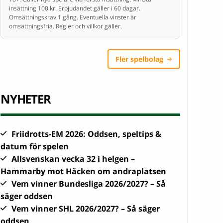
insättning 100 kr. Erbjudandet gäller i 60 dagar.
Omsättningskrav 1 gång. Eventuella vinster är
omsättningsfria. Regler och villkor gäller.
Fler spelbolag
NYHETER
Friidrotts-EM 2026: Oddsen, speltips &
datum för spelen
Allsvenskan vecka 32 i helgen –
Hammarby mot Häcken om andraplatsen
Vem vinner Bundesliga 2026/2027? – Så
säger oddsen
Vem vinner SHL 2026/2027? – Så säger
oddsen