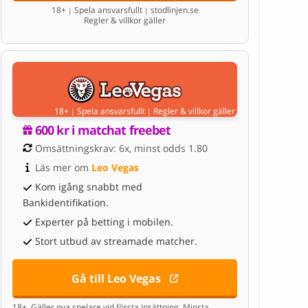
18+
Spela ansvarsfullt
stodlinjen.se
|
|
Regler & villkor gäller
18+
Spela ansvarsfullt
Regler & villkor gäller
|
|
600 kr i matchat freebet
Omsättningskrav: 6x, minst odds 1.80
Läs mer om 
Leo Vegas
Kom igång snabbt med
Bankidentifikation.
Experter på betting i mobilen.
Stort utbud av streamade matcher.
Gå till Leo Vegas
18+. Gäller nya spelare vid första insättning. Minsta