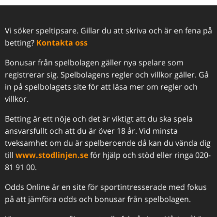
Vi söker speltipsare. Gillar du att skriva och är en fena på
betting?
Kontakta oss
Bonusar från spelbolagen gäller nya spelare som
registrerar sig. Spelbolagens regler och villkor gäller. Gå
in på spelbolagets site för att läsa mer om regler och
villkor.
Betting är ett nöje och det är viktigt att du ska spela
ansvarsfullt och att du är över 18 år. Vid minsta
tveksamhet om du är spelberoende då kan du vända dig
till
www.stodlinjen.se
för hjälp och stöd eller ringa 020-
81 91 00.
Odds Online är en site för sportintresserade med fokus
på att jämföra odds och bonusar från spelbolagen.