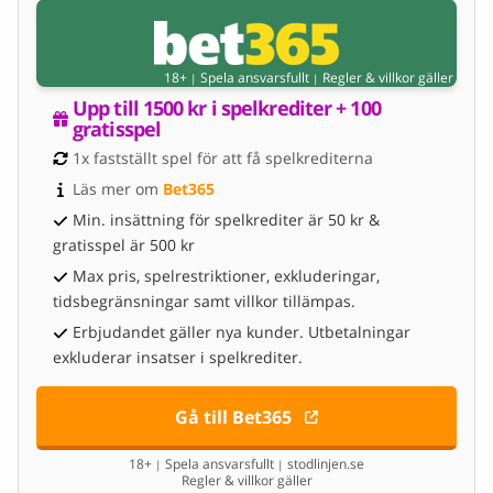
18+
Spela ansvarsfullt
Regler & villkor gäller
|
|
Upp till 1500 kr i spelkrediter + 100 
gratisspel
1x fastställt spel för att få spelkrediterna
Läs mer om 
Bet365
Min. insättning för spelkrediter är 50 kr &
gratisspel är 500 kr
Max pris, spelrestriktioner, exkluderingar,
tidsbegränsningar samt villkor tillämpas.
Erbjudandet gäller nya kunder. Utbetalningar
exkluderar insatser i spelkrediter.
Gå till Bet365
18+
Spela ansvarsfullt
stodlinjen.se
|
|
Regler & villkor gäller