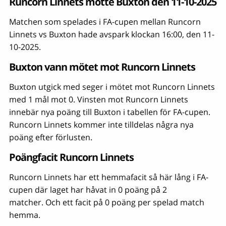
Runcorn Linnets mötte Buxton den 11-10-2025
Matchen som spelades i FA-cupen mellan Runcorn
Linnets vs Buxton hade avspark klockan 16:00, den 11-
10-2025.
Buxton vann mötet mot Runcorn Linnets
Buxton utgick med seger i mötet mot Runcorn Linnets
med 1 mål mot 0. Vinsten mot Runcorn Linnets
innebär nya poäng till Buxton i tabellen för FA-cupen.
Runcorn Linnets kommer inte tilldelas några nya
poäng efter förlusten.
Poängfacit Runcorn Linnets
Runcorn Linnets har ett hemmafacit så här lång i FA-
cupen där laget har håvat in 0 poäng på 2
matcher. Och ett facit på 0 poäng per spelad match
hemma.