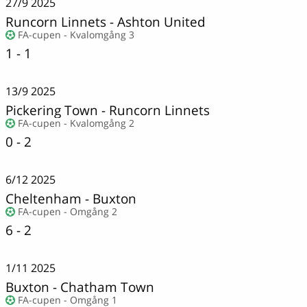
27/9
2025
Runcorn Linnets
-
Ashton United
FA-cupen - Kvalomgång 3
1 - 1
13/9
2025
Pickering Town
-
Runcorn Linnets
FA-cupen - Kvalomgång 2
0 - 2
6/12
2025
Cheltenham
-
Buxton
FA-cupen - Omgång 2
6 - 2
1/11
2025
Buxton
-
Chatham Town
FA-cupen - Omgång 1