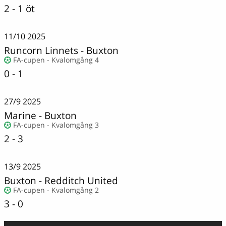
2 - 1 öt
11/10
2025
Runcorn Linnets
-
Buxton
FA-cupen - Kvalomgång 4
0 - 1
27/9
2025
Marine
-
Buxton
FA-cupen - Kvalomgång 3
2 - 3
13/9
2025
Buxton
-
Redditch United
FA-cupen - Kvalomgång 2
3 - 0