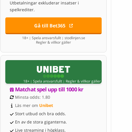
Utbetalningar exkluderar insatser i
spelkrediter.
Gå till Bet365
18+
Spela ansvarsfullt
stodlinjen.se
|
|
Regler & villkor gäller
18+
Spela ansvarsfullt
Regler & villkor gäller
|
|
Matchat spel upp till 1000 kr
Minsta odds: 1.80
Läs mer om 
Unibet
Stort utbud och bra odds.
En av de stora giganterna.
Live streaming i högklass.