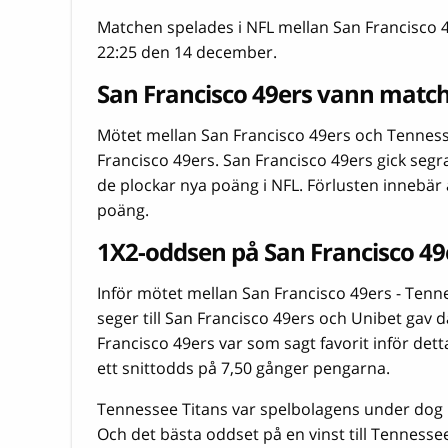
Matchen spelades i NFL mellan San Francisco 
22:25 den 14 december.
San Francisco 49ers vann matc
Mötet mellan San Francisco 49ers och Tennesse
Francisco 49ers. San Francisco 49ers gick segr
de plockar nya poäng i NFL. Förlusten innebär 
poäng.
1X2-oddsen på San Francisco 49
Inför mötet mellan San Francisco 49ers - Tenne
seger till San Francisco 49ers och Unibet gav 
Francisco 49ers var som sagt favorit inför det
ett snittodds på 7,50 gånger pengarna.
Tennessee Titans var spelbolagens under dog 
Och det bästa oddset på en vinst till Tennessee