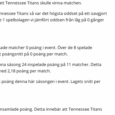
att Tennessee Titans skulle vinna matchen.
nnessee Titans så var det högsta oddset på ett oavgjort
e 1 spelbolagen vi jämfört oddsen från låg på 0 gånger
ade matcher 0 poäng i event. Över de 8 spelade
 poängsnitt på 0 poäng per match.
enna säsong 24 inspelade poäng på 11 matcher. Detta
 med 2,18 poäng per match.
4 poäng denna här säsongen i event. Lagets snitt per
 insamlade poäng. Detta innebär att Tennessee Titans