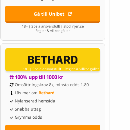
Gå till Unibet
18+
Spela ansvarsfullt
stodlinjen.se
|
|
Regler & villkor gäller
18+
Spela ansvarsfullt
Regler & villkor gäller
|
|
100% upp till 1000 kr
Omsättningskrav 8x, minsta odds 1.80
Läs mer om 
Bethard
Nylanserad hemsida
Snabba uttag
Grymma odds