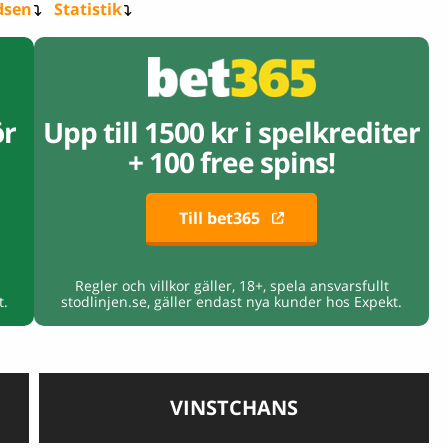
dsen
Statistik
ör
Upp till 1500 kr i spelkrediter
+ 100 free spins!
Till bet365
Regler och villkor gäller, 18+, spela ansvarsfullt
t.
stodlinjen.se, gäller endast nya kunder hos Expekt.
VINSTCHANS