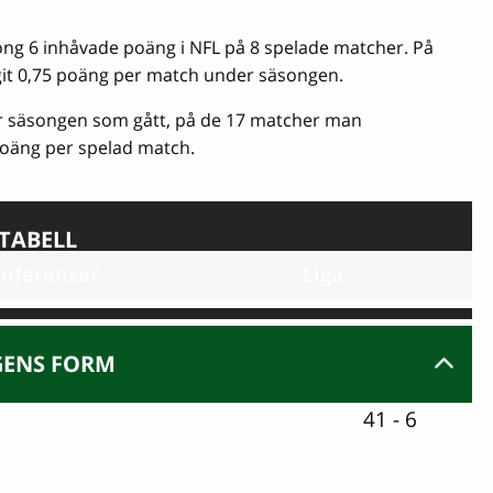
ng 6 inhåvade poäng i NFL på 8 spelade matcher. På
git 0,75 poäng per match under säsongen.
er säsongen som gått, på de 17 matcher man
 poäng per spelad match.
TABELL
nferenser
Liga
GENS FORM
41 - 6