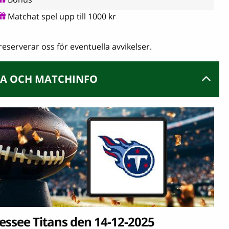
Matchat spel upp till 1000 kr
serverar oss för eventuella avvikelser.
A OCH MATCHINFO
essee Titans den 14-12-2025