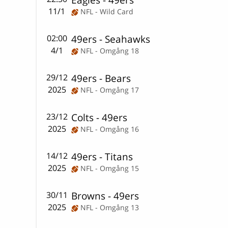
11/1
NFL - Wild Card
49ers
-
Seahawks
02:00
4/1
NFL - Omgång 18
49ers
-
Bears
29/12
2025
NFL - Omgång 17
Colts
-
49ers
23/12
2025
NFL - Omgång 16
49ers
-
Titans
14/12
2025
NFL - Omgång 15
Browns
-
49ers
30/11
2025
NFL - Omgång 13