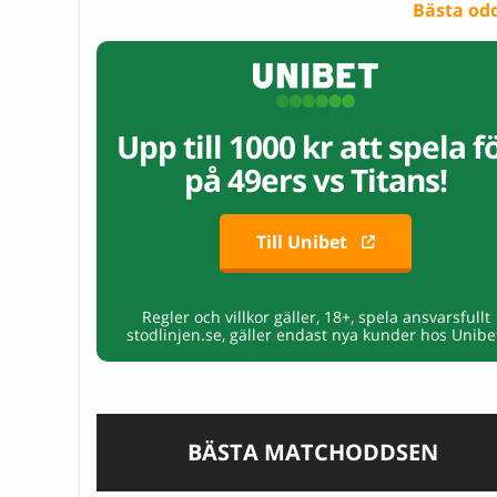
Bästa od
Upp till 1000 kr att spela f
på
49ers vs Titans!
Till Unibet
Regler och villkor gäller, 18+, spela ansvarsfullt
stodlinjen.se, gäller endast nya kunder hos Unibe
BÄSTA MATCHODDSEN