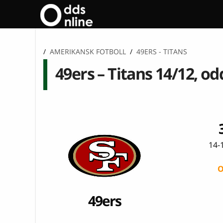
/
AMERIKANSK FOTBOLL
/
49ERS - TITANS
49ers – Titans 14/12, od
14-
O
49ers