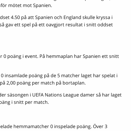
nför mötet mot Spanien.
set 4.50 på att Spanien och England skulle kryssa i
 gav ett spel på ett oavgjort resultat i snitt oddset
 0 poäng i event. På hemmaplan har Spanien ett snitt
0 insamlade poäng på de 5 matcher laget har spelat i
t på 2,00 poäng per match på bortaplan.
nder säsongen i UEFA Nations League damer så har laget
äng i snitt per match.
pelade hemmamatcher 0 inspelade poäng. Över 3