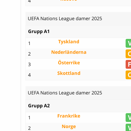
4
UEFA Nations League damer 2025
Grupp A1
Tyskland
1
Nederländerna
2
Österrike
3
Skottland
4
UEFA Nations League damer 2025
Grupp A2
Frankrike
1
Norge
2