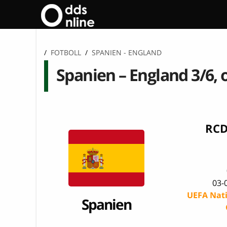
/
FOTBOLL
/
SPANIEN - ENGLAND
Spanien – England 3/6, o
RCD
03-
UEFA Nat
Spanien