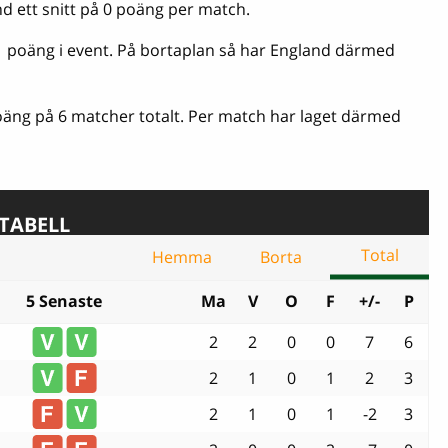
 ett snitt på 0 poäng per match.
1 poäng i event. På bortaplan så har England därmed
äng på 6 matcher totalt. Per match har laget därmed
TABELL
Total
Hemma
Borta
5 Senaste
Ma
V
O
F
+/-
P
2
2
0
0
7
6
2
1
0
1
2
3
2
1
0
1
-2
3