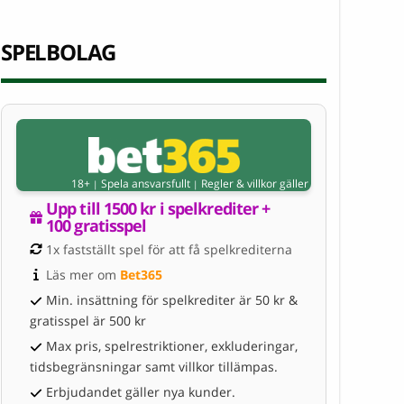
SPELBOLAG
18+
Spela ansvarsfullt
Regler & villkor gäller
|
|
Upp till 1500 kr i spelkrediter + 
100 gratisspel
1x fastställt spel för att få spelkrediterna
Läs mer om 
Bet365
Min. insättning för spelkrediter är 50 kr &
gratisspel är 500 kr
Max pris, spelrestriktioner, exkluderingar,
tidsbegränsningar samt villkor tillämpas.
Erbjudandet gäller nya kunder.