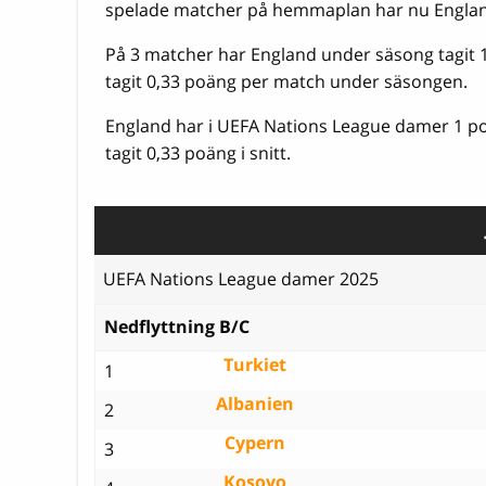
spelade matcher på hemmaplan har nu England
På 3 matcher har England under säsong tagit 
tagit 0,33 poäng per match under säsongen.
England har i UEFA Nations League damer 1 po
tagit 0,33 poäng i snitt.
UEFA Nations League damer 2025
Nedflyttning B/C
Turkiet
1
Albanien
2
Cypern
3
Kosovo