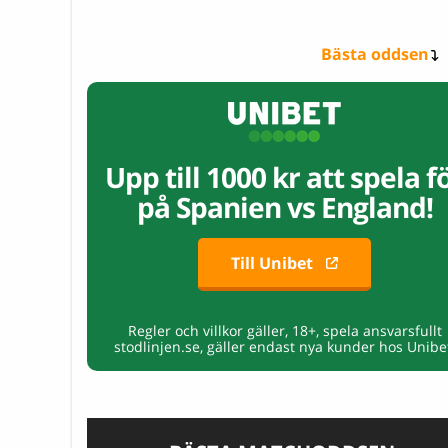
Bästa oddsen
Upp till 1000 kr att spela f
på
Spanien vs England!
Till Unibet
Regler och villkor gäller, 18+, spela ansvarsfullt
stodlinjen.se, gäller endast nya kunder hos Unibe