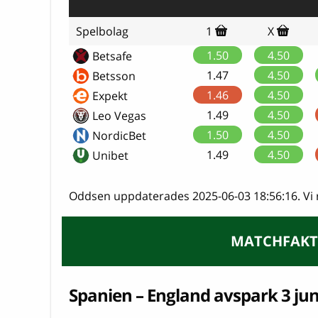
Spelbolag
1
X
1.50
4.50
Betsafe
1.47
4.50
Betsson
1.46
4.50
Expekt
1.49
4.50
Leo Vegas
1.50
4.50
NordicBet
1.49
4.50
Unibet
Oddsen uppdaterades 2025-06-03 18:56:16. Vi re
MATCHFAKT
Spanien – England avspark 3 jun