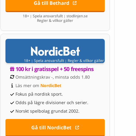
Gå till Bethard
18+
Spela ansvarsfullt
stodlinjen.se
|
|
Regler & villkor gäller
18+
Spela ansvarsfullt
Regler & villkor gäller
|
|
100 kr i gratisspel + 50 freespins
Omsättningskrav -, minsta odds 1.80
Läs mer om 
NordicBet
Fokus på nordisk sport.
Odds på lägre divisioner och serier.
Norskt spelbolag grundat 2002.
Gå till NordicBet