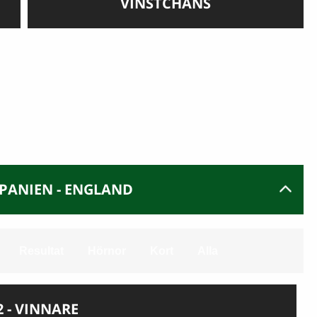
VINSTCHANS
PANIEN - ENGLAND
Resultat
Hörnor
Kort
Alla
2 - VINNARE