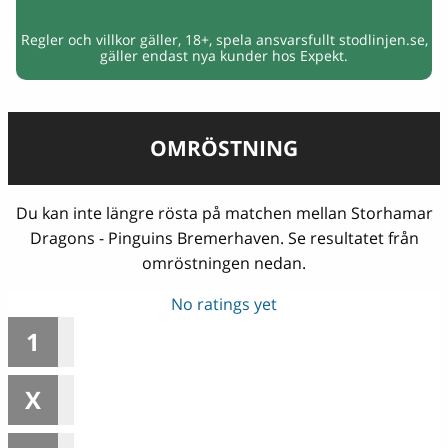
Regler och villkor gäller, 18+, spela ansvarsfullt stodlinjen.se,
gäller endast nya kunder hos Expekt.
OMRÖSTNING
Du kan inte längre rösta på matchen mellan Storhamar
Dragons - Pinguins Bremerhaven. Se resultatet från
omröstningen nedan.
No ratings yet
1
X