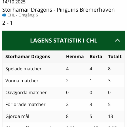
14/10
2025
Storhamar Dragons
-
Pinguins Bremerhaven
CHL - Omgång 6
2 - 1
LAGENS STATISTIK I CHL
Storhamar Dragons
Hemma
Borta
Totalt
Spelade matcher
4
4
8
Vunna matcher
2
1
3
Oavgjorda matcher
0
0
0
Förlorade matcher
2
3
5
Gjorda mål
8
5
13