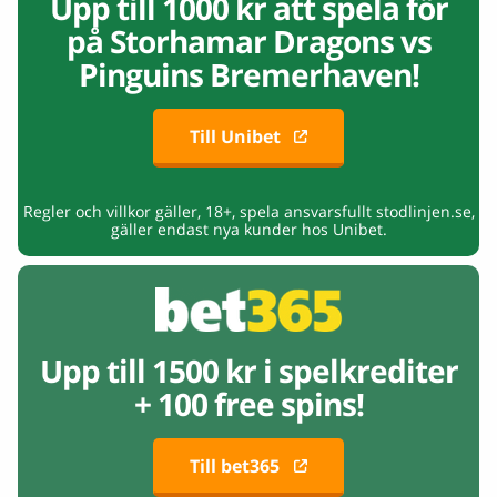
Upp till 1000 kr att spela för
på
Storhamar Dragons vs
Pinguins Bremerhaven!
Till Unibet
Regler och villkor gäller, 18+, spela ansvarsfullt stodlinjen.se,
gäller endast nya kunder hos Unibet.
Upp till 1500 kr i spelkrediter
+ 100 free spins!
Till bet365