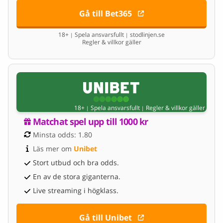
Gå till Bet365
18+
Spela ansvarsfullt
stodlinjen.se
|
|
Regler & villkor gäller
18+
Spela ansvarsfullt
Regler & villkor gäller
|
|
Matchat spel upp till 1000 kr
Minsta odds: 1.80
Läs mer om 
Unibet
Stort utbud och bra odds.
En av de stora giganterna.
Live streaming i högklass.
Gå till Unibet