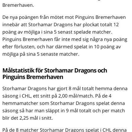
Bremerhaven.
De nya poängen från mötet mot Pinguins Bremerhaven
innebär att Storhamar Dragons har plockat totalt 12
poäng av möjliga i sina 5 senast spelade matcher.
Pinguins Bremerhaven får inte med sig några nya poäng
efter förlusten, och har därmed spelat in 10 poäng av
möjliga på sina 5 senaste matcher.
Målstatistik för Storhamar Dragons och
Pinguins Bremerhaven
Storhamar Dragons har gjort 8 mål totalt hemma denna
säsong i CHL, ett snitt på 2,00 mål/match. På de 4
hemmamatcher som Storhamar Dragons spelat denna
säsong så har man släppt in 9 mål totalt och per match
blir det 2,25 mål i snitt.
På de 8 matcher Storhamar Dragons spelat i CHL denna