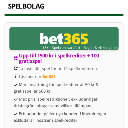
SPELBOLAG
18+
Spela ansvarsfullt
Regler & villkor gäller
|
|
Upp till 1500 kr i spelkrediter + 100 
gratisspel
1x fastställt spel för att få spelkrediterna
Läs mer om 
Bet365
Min. insättning för spelkrediter är 50 kr &
gratisspel är 500 kr
Max pris, spelrestriktioner, exkluderingar,
tidsbegränsningar samt villkor tillämpas.
Erbjudandet gäller nya kunder. Utbetalningar
exkluderar insatser i spelkrediter.