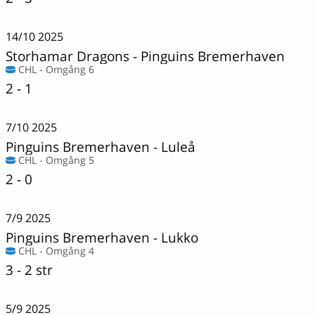
14/10
2025
Storhamar Dragons
-
Pinguins Bremerhaven
CHL - Omgång 6
2 - 1
7/10
2025
Pinguins Bremerhaven
-
Luleå
CHL - Omgång 5
2 - 0
7/9
2025
Pinguins Bremerhaven
-
Lukko
CHL - Omgång 4
3 - 2 str
5/9
2025