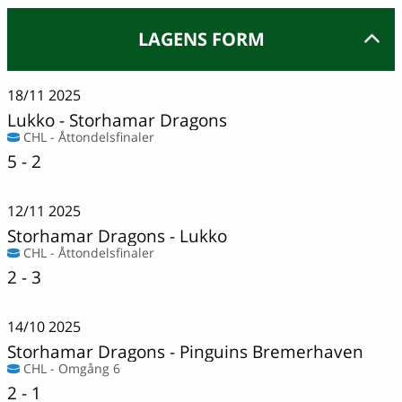
LAGENS FORM
18/11
2025
Lukko
-
Storhamar Dragons
CHL - Åttondelsfinaler
5 - 2
12/11
2025
Storhamar Dragons
-
Lukko
CHL - Åttondelsfinaler
2 - 3
14/10
2025
Storhamar Dragons
-
Pinguins Bremerhaven
CHL - Omgång 6
2 - 1