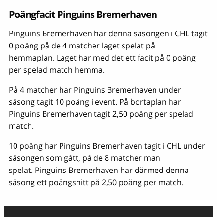
Poängfacit Pinguins Bremerhaven
Pinguins Bremerhaven har denna säsongen i CHL tagit
0 poäng på de 4 matcher laget spelat på
hemmaplan. Laget har med det ett facit på 0 poäng
per spelad match hemma.
På 4 matcher har Pinguins Bremerhaven under
säsong tagit 10 poäng i event. På bortaplan har
Pinguins Bremerhaven tagit 2,50 poäng per spelad
match.
10 poäng har Pinguins Bremerhaven tagit i CHL under
säsongen som gått, på de 8 matcher man
spelat. Pinguins Bremerhaven har därmed denna
säsong ett poängsnitt på 2,50 poäng per match.