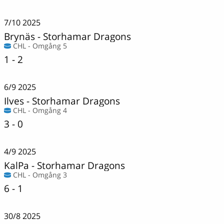
7/10
2025
Brynäs
-
Storhamar Dragons
CHL - Omgång 5
1 - 2
6/9
2025
Ilves
-
Storhamar Dragons
CHL - Omgång 4
3 - 0
4/9
2025
KalPa
-
Storhamar Dragons
CHL - Omgång 3
6 - 1
30/8
2025