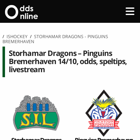
/
ISHOCKEY
/
STORHAMAR DRAGONS - PINGUINS
BREMERHAVEN
Storhamar Dragons – Pinguins
Bremerhaven 14/10, odds, speltips,
livestream