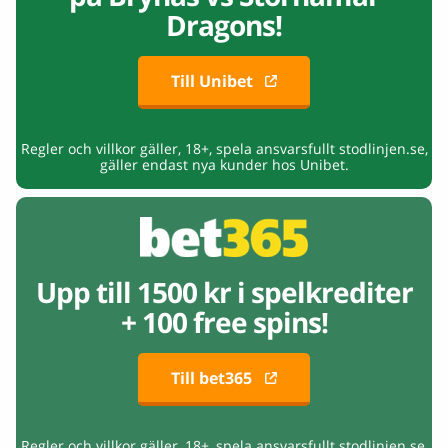
Dragons!
Till Unibet
Regler och villkor gäller, 18+, spela ansvarsfullt stodlinjen.se,
gäller endast nya kunder hos Unibet.
Upp till 1500 kr i spelkrediter
+ 100 free spins!
Till bet365
Regler och villkor gäller, 18+, spela ansvarsfullt stodlinjen.se,