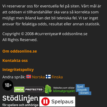
Vi reserverar oss för eventuella fel på siten. Vårt mål är
att oddsen vi tillhandahåller ska vara så korrekta som
möjligt men ibland kan det bli tekniska fel. Vi tar inget
ansvar för felaktiga odds, resultat eller annan statistik.
Copyright © 2008-#currentyear# oddsonline.se
All Rights Reserved.
Om oddsonline.se
Kontakta oss
Integritetspolicy
Andra språk:
Norska
Finska