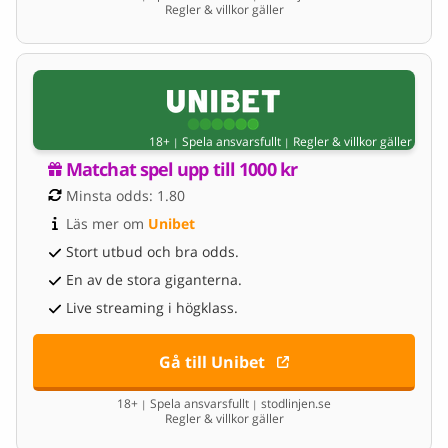
Regler & villkor gäller
18+
Spela ansvarsfullt
Regler & villkor gäller
|
|
Matchat spel upp till 1000 kr
Minsta odds: 1.80
Läs mer om 
Unibet
Stort utbud och bra odds.
En av de stora giganterna.
Live streaming i högklass.
Gå till Unibet
18+
Spela ansvarsfullt
stodlinjen.se
|
|
Regler & villkor gäller