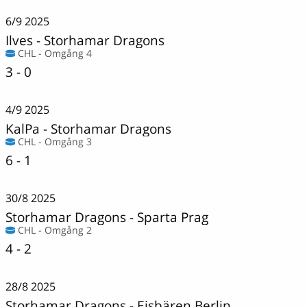
6/9
2025
Ilves
-
Storhamar Dragons
CHL - Omgång 4
3 - 0
4/9
2025
KalPa
-
Storhamar Dragons
CHL - Omgång 3
6 - 1
30/8
2025
Storhamar Dragons
-
Sparta Prag
CHL - Omgång 2
4 - 2
28/8
2025
Storhamar Dragons
-
Eisbären Berlin