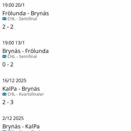
19:00
20/1
Frölunda
-
Brynäs
CHL - Semifinal
2 - 2
19:00
13/1
Brynäs
-
Frölunda
CHL - Semifinal
0 - 2
16/12
2025
KalPa
-
Brynäs
CHL - Kvartsfinaler
2 - 3
2/12
2025
Brynäs
-
KalPa