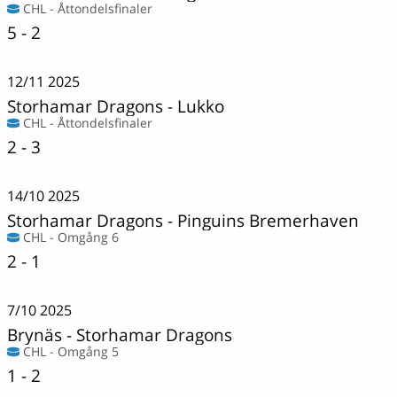
CHL - Åttondelsfinaler
5 - 2
12/11
2025
Storhamar Dragons
-
Lukko
CHL - Åttondelsfinaler
2 - 3
14/10
2025
Storhamar Dragons
-
Pinguins Bremerhaven
CHL - Omgång 6
2 - 1
7/10
2025
Brynäs
-
Storhamar Dragons
CHL - Omgång 5
1 - 2