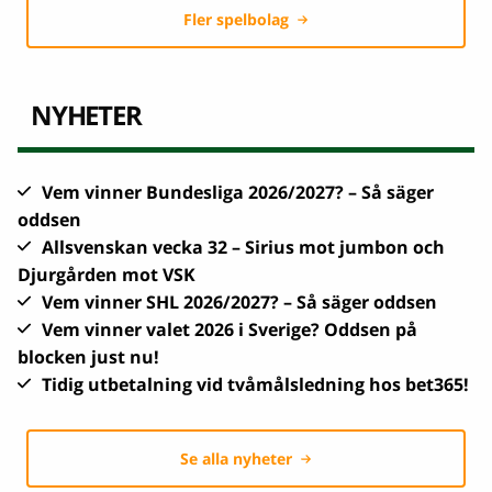
Fler spelbolag
NYHETER
Vem vinner Bundesliga 2026/2027? – Så säger
oddsen
Allsvenskan vecka 32 – Sirius mot jumbon och
Djurgården mot VSK
Vem vinner SHL 2026/2027? – Så säger oddsen
Vem vinner valet 2026 i Sverige? Oddsen på
blocken just nu!
Tidig utbetalning vid tvåmålsledning hos bet365!
Se alla nyheter