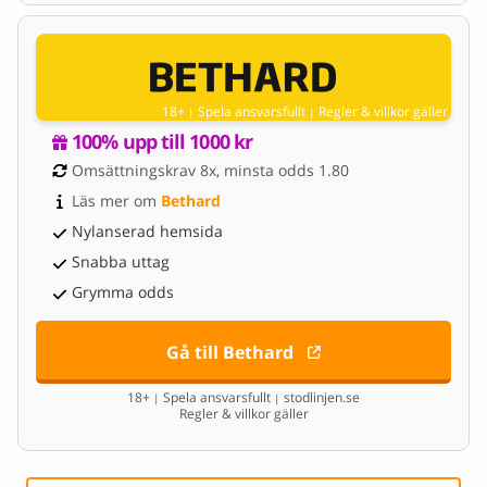
18+
Spela ansvarsfullt
Regler & villkor gäller
|
|
100% upp till 1000 kr
Omsättningskrav 8x, minsta odds 1.80
Läs mer om 
Bethard
Nylanserad hemsida
Snabba uttag
Grymma odds
Gå till Bethard
18+
Spela ansvarsfullt
stodlinjen.se
|
|
Regler & villkor gäller