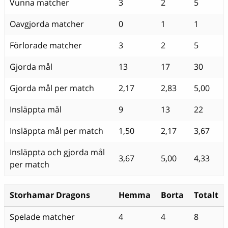
Vunna matcher
3
2
5
Oavgjorda matcher
0
1
1
Förlorade matcher
3
2
5
Gjorda mål
13
17
30
Gjorda mål per match
2,17
2,83
5,00
Insläppta mål
9
13
22
Insläppta mål per match
1,50
2,17
3,67
Insläppta och gjorda mål
3,67
5,00
4,33
per match
Storhamar Dragons
Hemma
Borta
Totalt
Spelade matcher
4
4
8