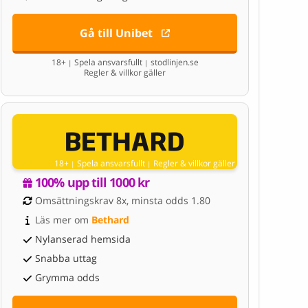
Gå till Unibet
18+
Spela ansvarsfullt
stodlinjen.se
|
|
Regler & villkor gäller
18+
Spela ansvarsfullt
Regler & villkor gäller
|
|
100% upp till 1000 kr
Omsättningskrav 8x, minsta odds 1.80
Läs mer om 
Bethard
Nylanserad hemsida
Snabba uttag
Grymma odds