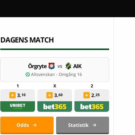
DAGENS MATCH
Örgryte
AIK
vs
Allsvenskan - Omgång 16
3.
3.
2.
10
60
25
Odds
Statistik