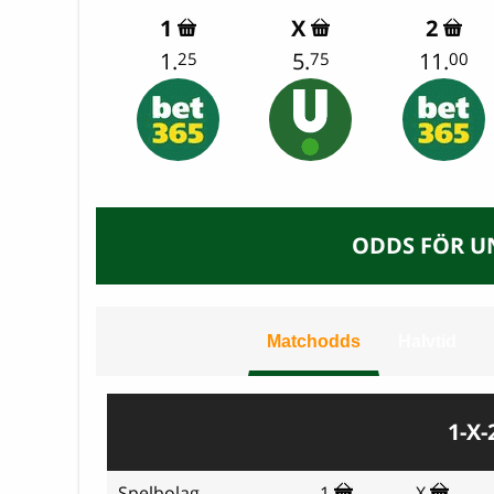
1
X
2
1.
5.
11.
25
75
00
ODDS FÖR U
Matchodds
Halvtid
1-X-
Spelbolag
1
X