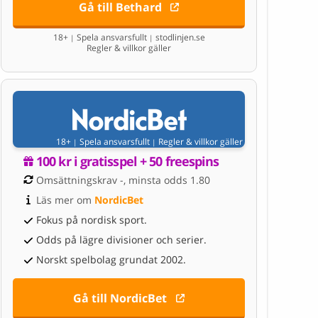
Gå till Bethard
18+
Spela ansvarsfullt
stodlinjen.se
|
|
Regler & villkor gäller
18+
Spela ansvarsfullt
Regler & villkor gäller
|
|
100 kr i gratisspel + 50 freespins
Omsättningskrav -, minsta odds 1.80
Läs mer om 
NordicBet
Fokus på nordisk sport.
Odds på lägre divisioner och serier.
Norskt spelbolag grundat 2002.
Gå till NordicBet