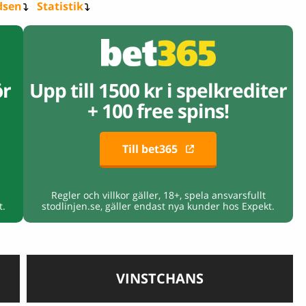
dsen
Statistik
ör
Upp till 1500 kr i spelkrediter
+ 100 free spins!
Till bet365
Regler och villkor gäller, 18+, spela ansvarsfullt
t.
stodlinjen.se, gäller endast nya kunder hos Expekt.
VINSTCHANS