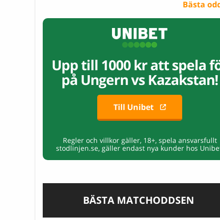
Bästa od
Upp till 1000 kr att spela f
på
Ungern vs Kazakstan!
Till Unibet
Regler och villkor gäller, 18+, spela ansvarsfullt
stodlinjen.se, gäller endast nya kunder hos Unibe
BÄSTA MATCHODDSEN