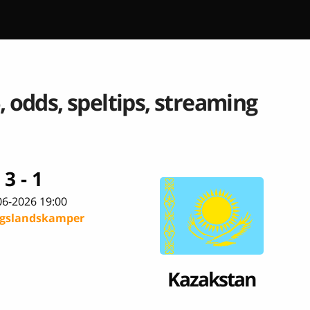
 odds, speltips, streaming
3 - 1
06-2026 19:00
ngslandskamper
Kazakstan