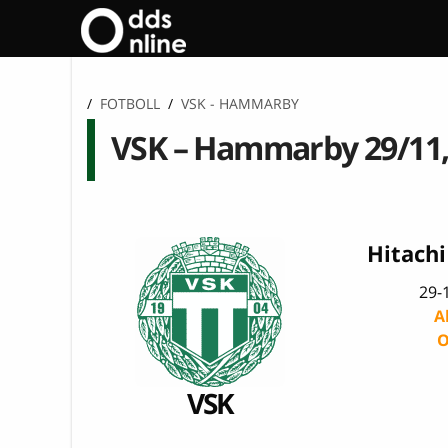
/
FOTBOLL
/
VSK - HAMMARBY
VSK – Hammarby 29/11, 
Hitachi
29-
A
O
VSK