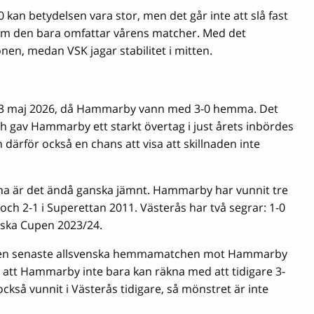
n betydelsen vara stor, men det går inte att slå fast
som den bara omfattar vårens matcher. Med det
n, medan VSK jagar stabilitet i mitten.
n 3 maj 2026, då Hammarby vann med 3-0 hemma. Det
och gav Hammarby ett starkt övertag i just årets inbördes
därför också en chans att visa att skillnaden inte
ena är det ändå ganska jämnt. Hammarby har vunnit tre
och 2-1 i Superettan 2011. Västerås har två segrar: 1-0
nska Cupen 2023/24.
. Den senaste allsvenska hemmamatchen mot Hammarby
ar att Hammarby inte bara kan räkna med att tidigare 3-
så vunnit i Västerås tidigare, så mönstret är inte