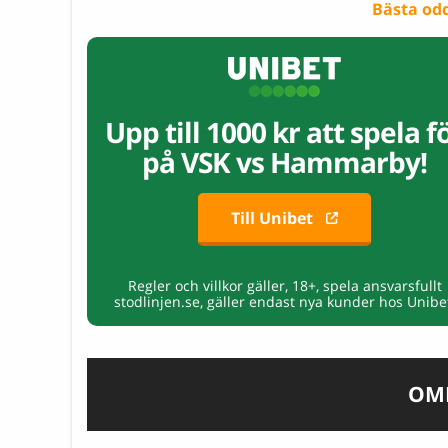
Bästa od
Upp till 1000 kr att spela f
på
VSK vs Hammarby!
Till Unibet
Regler och villkor gäller, 18+, spela ansvarsfullt
stodlinjen.se, gäller endast nya kunder hos Unibe
OM