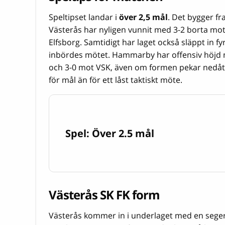
Speltipset landar i
över 2,5 mål
. Det bygger fr
Västerås har nyligen vunnit med 3-2 borta mo
Elfsborg. Samtidigt har laget också släppt in 
inbördes mötet. Hammarby har offensiv höjd 
och 3-0 mot VSK, även om formen pekar nedåt
för mål än för ett låst taktiskt möte.
Spel: Över 2.5 mål
Västerås SK FK form
Västerås kommer in i underlaget med en seger i