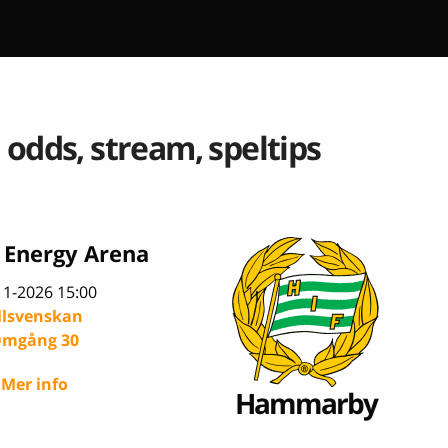
odds, stream, speltips
 Energy Arena
11-2026 15:00
llsvenskan
mgång 30
Mer info
Hammarby