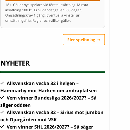
18+. Gäller nya spelare vid första insättning. Minsta
insättning 100 kr. Erbjudandet gäller i 60 dagar.
Omsättningskrav 1 gång. Eventuella vinster är
omsättningsfria. Regler och villkor gäller.
Fler spelbolag
NYHETER
Allsvenskan vecka 32 i helgen –
Hammarby mot Häcken om andraplatsen
Vem vinner Bundesliga 2026/2027? – Så
säger oddsen
Allsvenskan vecka 32 – Sirius mot jumbon
och Djurgården mot VSK
Vem vinner SHL 2026/2027? – Så säger