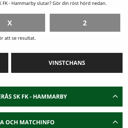
K FK - Hammarby slutar? Gör din röst hörd nedan.
X
2
r att se resultat.
VINSTCHANS
RÅS SK FK - HAMMARBY
A OCH MATCHINFO