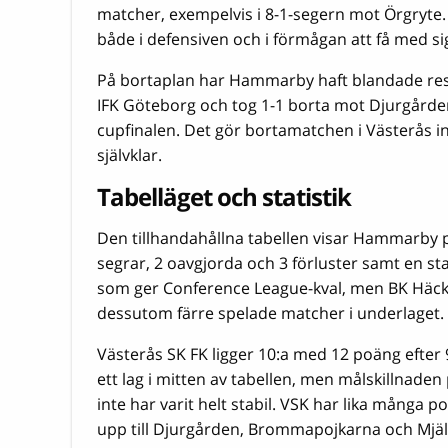
matcher, exempelvis i 8-1-segern mot Örgryte. 
både i defensiven och i förmågan att få med s
På bortaplan har Hammarby haft blandade resul
IFK Göteborg och tog 1-1 borta mot Djurgården
cupfinalen. Det gör bortamatchen i Västerås int
självklar.
Tabelläget och statistik
Den tillhandahållna tabellen visar Hammarby p
segrar, 2 oavgjorda och 3 förluster samt en sta
som ger Conference League-kval, men BK Häck
dessutom färre spelade matcher i underlaget.
Västerås SK FK ligger 10:a med 12 poäng efter 
ett lag i mitten av tabellen, men målskillnaden
inte har varit helt stabil. VSK har lika många p
upp till Djurgården, Brommapojkarna och Mjäl