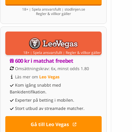
18+
Spela ansvarsfullt
stodlinjen.se
|
|
Regler & villkor gäller
18+
Spela ansvarsfullt
Regler & villkor gäller
|
|
600 kr i matchat freebet
Omsättningskrav: 6x, minst odds 1.80
Läs mer om 
Leo Vegas
Kom igång snabbt med
Bankidentifikation.
Experter på betting i mobilen.
Stort utbud av streamade matcher.
Gå till Leo Vegas