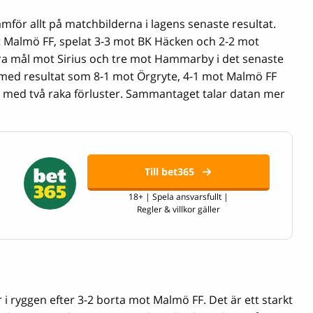
amför allt på matchbilderna i lagens senaste resultat.
t Malmö FF, spelat 3-3 mot BK Häcken och 2-2 mot
fyra mål mot Sirius och tre mot Hammarby i det senaste
med resultat som 8-1 mot Örgryte, 4-1 mot Malmö FF
 med två raka förluster. Sammantaget talar datan mer
Till bet365
18+ | Spela ansvarsfullt
|
Regler & villkor gäller
 ryggen efter 3-2 borta mot Malmö FF. Det är ett starkt