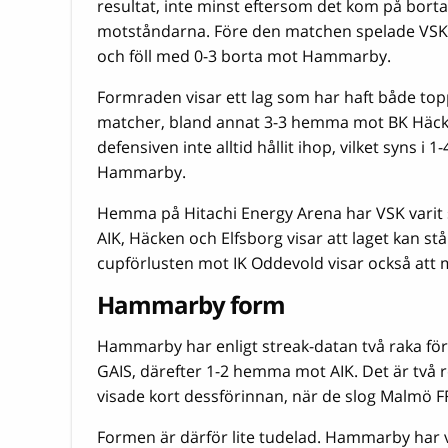
resultat, inte minst eftersom det kom på borta
motståndarna. Före den matchen spelade VSK
och föll med 0-3 borta mot Hammarby.
Formraden visar ett lag som har haft både topp
matcher, bland annat 3-3 hemma mot BK Häck
defensiven inte alltid hållit ihop, vilket syns i
Hammarby.
Hemma på Hitachi Energy Arena har VSK varit 
AIK, Häcken och Elfsborg visar att laget kan 
cupförlusten mot IK Oddevold visar också att ma
Hammarby form
Hammarby har enligt streak-datan två raka för
GAIS, därefter 1-2 hemma mot AIK. Det är två r
visade kort dessförinnan, när de slog Malmö F
Formen är därför lite tudelad. Hammarby har