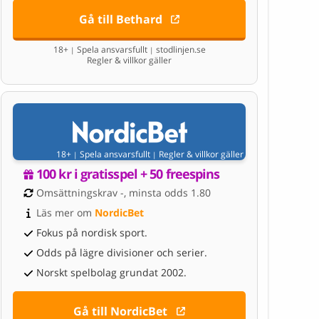
Gå till Bethard
18+
Spela ansvarsfullt
stodlinjen.se
|
|
Regler & villkor gäller
18+
Spela ansvarsfullt
Regler & villkor gäller
|
|
100 kr i gratisspel + 50 freespins
Omsättningskrav -, minsta odds 1.80
Läs mer om 
NordicBet
Fokus på nordisk sport.
Odds på lägre divisioner och serier.
Norskt spelbolag grundat 2002.
Gå till NordicBet